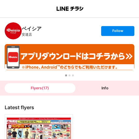
B
r
a
n
ベイシア
c
s
Follow
h
e
安達店
T
t
o
f
p
o
l
l
o
w
Flyers
(
17
)
Info
Latest flyers