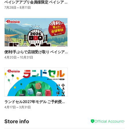
ベイシアアプリ会員様限定 ベイシア ジャンボ ポイント抽選キャンペーン
7月28日
～
8月11日
便利!手ぶらで店頭受け取り ベイシアBBQカタログ ご予約受付中!
4月20日
～
10月31日
ランドセル2027年モデル ご予約受付中!
4月17日
～
3月31日
Store info
Official Account