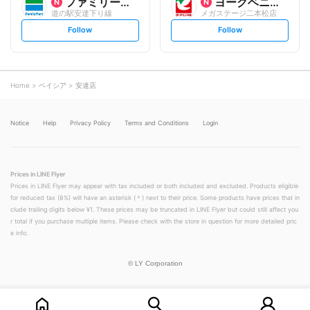
ファミリーマート
ヨークベニマル
道の駅安達下り線
メガステージ二本松店
s
s
Follow
Follow
e
e
t
t
f
f
o
o
l
l
l
l
o
o
Home
ベイシア
安達店
w
w
Notice
Help
Privacy Policy
Terms and Conditions
Login
Prices in LINE Flyer
Prices in LINE Flyer may appear with tax included or both included and excluded. Products eligible
for reduced tax (8%) will have an asterisk (＊) next to their price. Some products have prices that in
clude trailing digits below ¥1. These prices may be truncated in LINE Flyer but could still affect you
r total if you purchase multiple items. Please check with the store in question for more detailed pric
e info.
©
LY Corporation