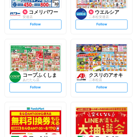
コメリパワー
ウエルシア
安達店
二本松安達店
s
s
Follow
Follow
e
e
t
t
f
f
o
o
l
l
l
l
o
o
w
w
コープふくしま
クスリのアオキ
あだたら店
二本松店
s
s
Follow
Follow
e
e
t
t
f
f
o
o
l
l
l
l
o
o
w
w