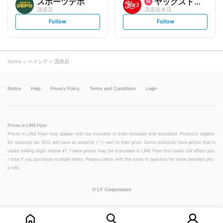
スポーツデポ
ヤックスドラッグ
茂原店
茂原谷本店
s
s
Follow
Follow
e
e
t
t
f
f
o
o
l
l
l
l
o
o
Home
ベイシア
茂原店
w
w
Notice
Help
Privacy Policy
Terms and Conditions
Login
Prices in LINE Flyer
Prices in LINE Flyer may appear with tax included or both included and excluded. Products eligible
for reduced tax (8%) will have an asterisk (＊) next to their price. Some products have prices that in
clude trailing digits below ¥1. These prices may be truncated in LINE Flyer but could still affect you
r total if you purchase multiple items. Please check with the store in question for more detailed pric
e info.
©
LY Corporation