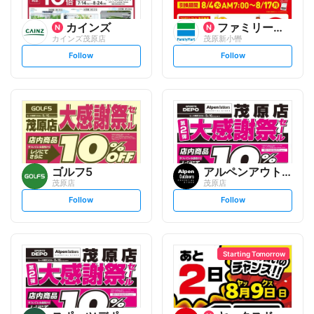
カインズ
ファミリーマート
カインズ茂原店
茂原新小轡
s
s
Follow
Follow
e
e
t
t
f
f
o
o
l
l
l
l
o
o
w
w
ゴルフ5
アルペンアウトドアーズエッセ...
茂原店
茂原店
s
s
Follow
Follow
e
e
t
t
f
f
o
o
l
l
l
l
o
o
Starting Tomorrow
w
w