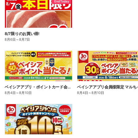
End Today
8/7限りのお買い得!
8月6日
～
8月7日
ベイシアアプリ・ポイントカード会員様限定 対象商品を1回で1,000円以上お買上でポイント当る!
8月4日
～
8月10日
8月4日
～
8月10日