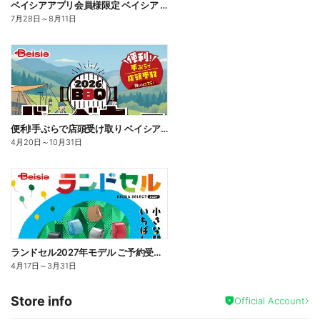
ベイシアアプリ会員様限定 ベイシア ジャンボ ポイント抽選キャンペーン
7月28日
～
8月11日
便利!手ぶらで店頭受け取り ベイシアBBQカタログ ご予約受付中!
4月20日
～
10月31日
ランドセル2027年モデル ご予約受付中!
4月17日
～
3月31日
Store info
Official Account