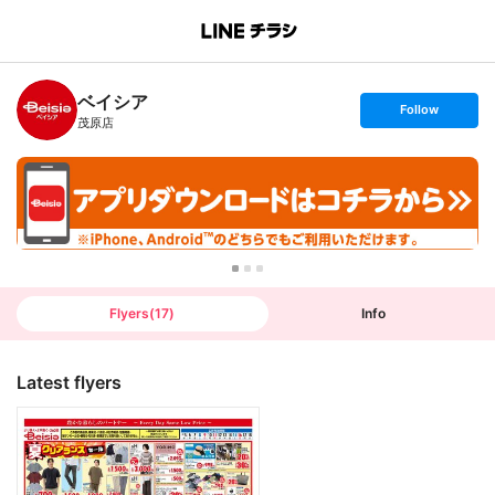
B
r
a
n
ベイシア
c
s
Follow
h
e
茂原店
T
t
o
f
p
o
l
l
o
w
Flyers
(
17
)
Info
Latest flyers