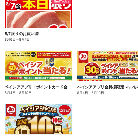
End Today
8/7限りのお買い得!
8月6日
～
8月7日
ベイシアアプリ・ポイントカード会員様限定 対象商品を1回で1,000円以上お買上でポイント当る!
8月4日
～
8月10日
8月4日
～
8月10日