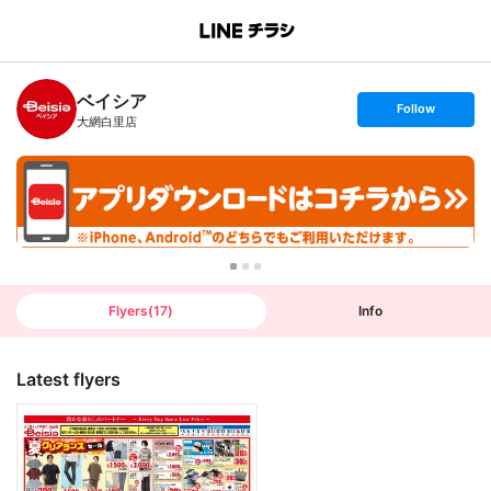
B
r
a
n
ベイシア
c
s
Follow
h
e
大網白里店
T
t
o
f
p
o
l
l
o
w
Flyers
(
17
)
Info
Latest flyers