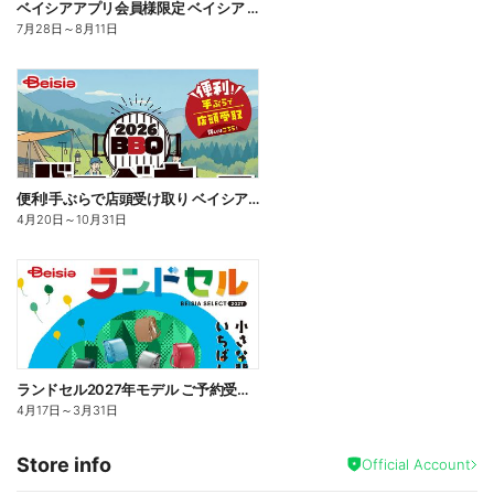
ベイシアアプリ会員様限定 ベイシア ジャンボ ポイント抽選キャンペーン
7月28日
～
8月11日
便利!手ぶらで店頭受け取り ベイシアBBQカタログ ご予約受付中!
4月20日
～
10月31日
ランドセル2027年モデル ご予約受付中!
4月17日
～
3月31日
Store info
Official Account