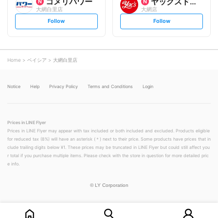
コメリパワー
ヤックスドラッグ
大網白里店
大網店
s
s
Follow
Follow
e
e
t
t
f
f
o
o
l
l
l
l
o
o
Home
ベイシア
大網白里店
w
w
Notice
Help
Privacy Policy
Terms and Conditions
Login
Prices in LINE Flyer
Prices in LINE Flyer may appear with tax included or both included and excluded. Products eligible
for reduced tax (8%) will have an asterisk (＊) next to their price. Some products have prices that in
clude trailing digits below ¥1. These prices may be truncated in LINE Flyer but could still affect you
r total if you purchase multiple items. Please check with the store in question for more detailed pric
e info.
©
LY Corporation