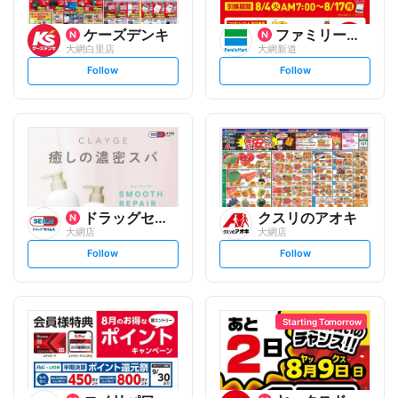
ケーズデンキ
ファミリーマート
大網白里店
大網新道
s
s
Follow
Follow
e
e
t
t
f
f
o
o
l
l
l
l
o
o
w
w
ドラッグセイムス
クスリのアオキ
大網店
大網店
s
s
Follow
Follow
e
e
t
t
f
f
o
o
l
l
l
l
o
o
Starting Tomorrow
w
w