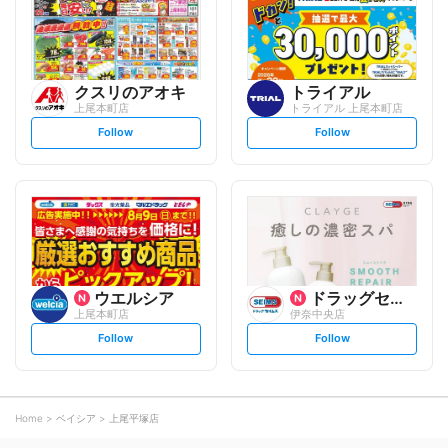
o
o
w
w
クスリのアオキ
トライアル
上尾本町店
トライアル 上尾本町店
s
s
Follow
Follow
e
e
t
t
f
f
o
o
l
l
l
l
o
o
w
w
ウエルシア
ドラッグセイムス
上尾本町店
伊奈中央店
s
s
Follow
Follow
e
e
t
t
f
f
o
o
l
l
l
l
o
o
Home
ベイシア
上尾平塚店
w
w