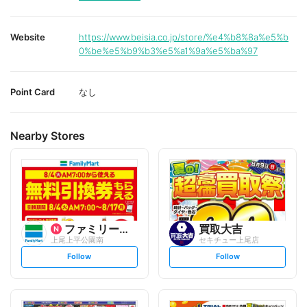
Website
https://www.beisia.co.jp/store/%e4%b8%8a%e5%b
0%be%e5%b9%b3%e5%a1%9a%e5%ba%97
Point Card
なし
Nearby Stores
ファミリーマート
買取大吉
上尾上平公園南
セキチュー上尾店
s
s
Follow
Follow
e
e
t
t
f
f
o
o
l
l
l
l