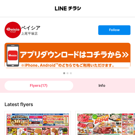
B
r
a
n
ベイシア
c
s
Follow
h
e
上尾平塚店
T
t
o
f
p
o
l
l
o
w
Flyers
(
17
)
Info
Latest flyers