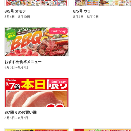
8/5号 オモテ
8/5号 ウラ
8月4日
～
8月10日
8月4日
～
8月10日
End Today
おすすめ食卓メニュー
8月5日
～
8月7日
End Today
8/7限りのお買い得!
8月6日
～
8月7日