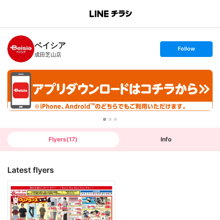
B
r
a
n
ベイシア
c
s
Follow
h
e
成田芝山店
T
t
o
f
p
o
l
l
o
w
Flyers
(
17
)
Info
Latest flyers