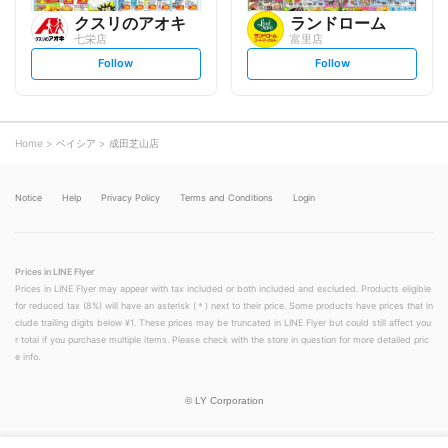
クスリのアオキ
ランドローム
七栄店
富里店
s
s
Follow
Follow
e
e
t
t
f
f
o
o
l
l
l
l
o
o
Home
ベイシア
成田芝山店
w
w
Notice
Help
Privacy Policy
Terms and Conditions
Login
Prices in LINE Flyer
Prices in LINE Flyer may appear with tax included or both included and excluded. Products eligible
for reduced tax (8%) will have an asterisk (＊) next to their price. Some products have prices that in
clude trailing digits below ¥1. These prices may be truncated in LINE Flyer but could still affect you
r total if you purchase multiple items. Please check with the store in question for more detailed pric
e info.
©
LY Corporation