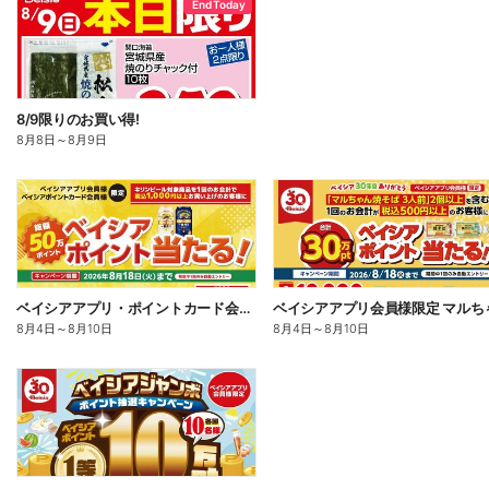
End Today
8/9限りのお買い得!
8月8日
～
8月9日
ベイシアアプリ・ポイントカード会員様限定 対象商品を1回で1,000円以上お買上でポイント当る!
8月4日
～
8月10日
8月4日
～
8月10日