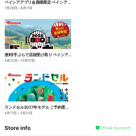
ベイシアアプリ会員様限定 ベイシア ジャンボ ポイント抽選キャンペーン
7月28日
～
8月11日
便利!手ぶらで店頭受け取り ベイシアBBQカタログ ご予約受付中!
4月20日
～
10月31日
ランドセル2027年モデル ご予約受付中!
4月17日
～
3月31日
Store info
Official Account