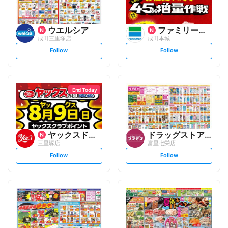
ウエルシア
ファミリーマート
成田三里塚店
成田本城
s
s
Follow
Follow
e
e
t
t
f
f
o
o
l
l
l
l
o
o
End Today
w
w
ヤックスドラッグ
ドラッグストアコスモス
三里塚店
富里七栄店
s
s
Follow
Follow
e
e
t
t
f
f
o
o
l
l
l
l
o
o
w
w