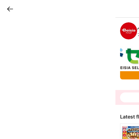
LINEチラシ
B
r
a
n
c
h
T
o
p
Latest f