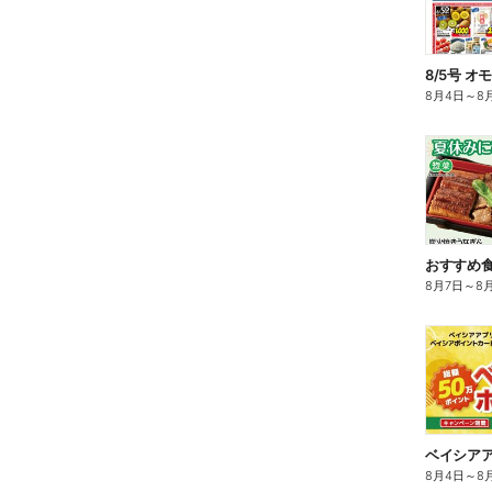
8/5号 オ
8月4日
～
8
おすすめ
8月7日
～
8
8月4日
～
8