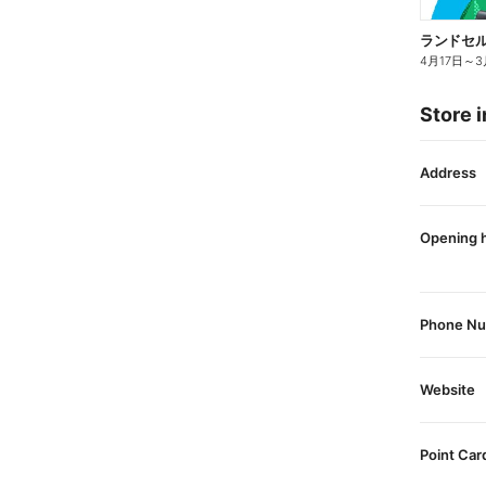
4月17日
～
3
Store i
Address
Opening 
Phone N
Website
Point Car