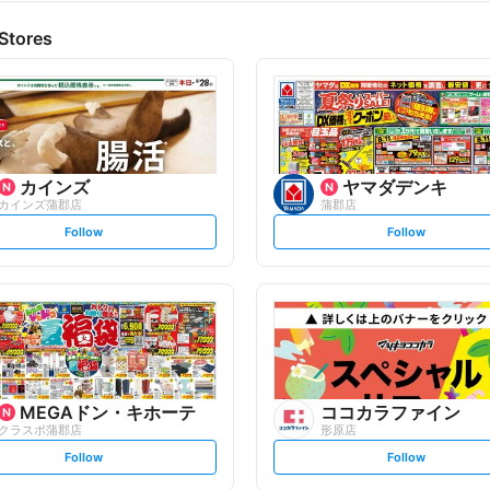
Stores
カインズ
ヤマダデンキ
カインズ蒲郡店
蒲郡店
s
s
Follow
Follow
e
e
t
t
f
f
o
o
l
l
l
l
o
o
w
w
MEGAドン・キホーテ
ココカラファイン
クラスポ蒲郡店
形原店
s
s
Follow
Follow
e
e
t
t