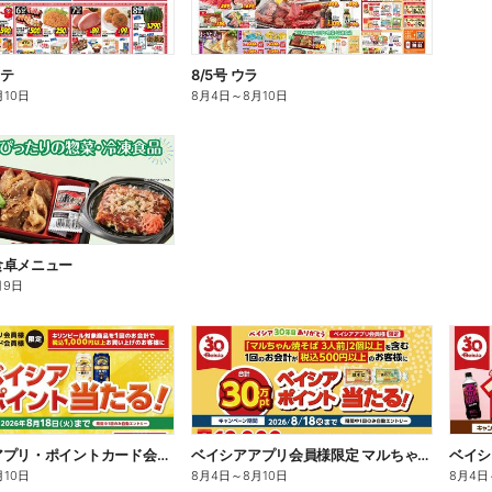
モテ
8/5号 ウラ
月10日
8月4日
～
8月10日
食卓メニュー
月9日
ベイシアアプリ・ポイントカード会員様限定 対象商品を1回で1,000円以上お買上でポイント当る!
ベイシアアプリ会員様限定 マルちゃん対象商品2個以上を含む1回500円以上のお会計でポイント当る
月10日
8月4日
～
8月10日
8月4日