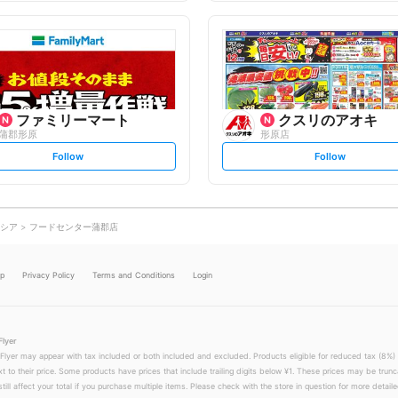
f
f
o
o
l
l
l
l
o
o
w
w
ファミリーマート
クスリのアオキ
蒲郡形原
形原店
s
s
Follow
Follow
e
e
t
t
f
f
o
o
l
l
l
l
o
o
シア
フードセンター蒲郡店
w
w
lp
Privacy Policy
Terms and Conditions
Login
Flyer
 Flyer may appear with tax included or both included and excluded. Products eligible for reduced tax (8%) 
xt to their price. Some products have prices that include trailing digits below ¥1. These prices may be trunc
till affect your total if you purchase multiple items. Please check with the store in question for more detailed