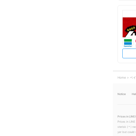
Home
ベイ
Notice
He
Prices in LINE 
Prices in LINE
sterisk (＊) ne
yer but could s