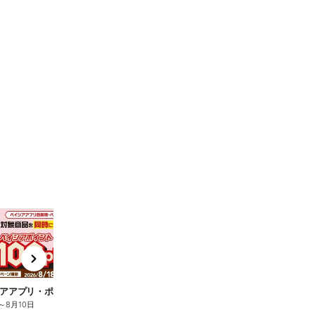
t
x
e
n
ベイシアアプリ・ポイントカード会員様限定 対象商品同時購入でベイシアポイント100ptもれなく進呈!
ベイシアアプリ会員様限定 カゴメ商品 1回300円以上お買い上げでベイシアポイント当る
～
8月10日
8月4日
～
8月10日
8