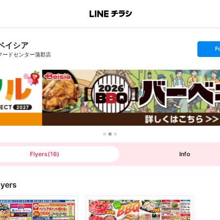
ベイシア
s
F
e
フードセンター蒲郡店
t
f
o
l
l
o
w
Flyers
(
16
)
Info
lyers