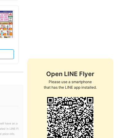
Open LINE Flyer
Please use a smartphone

that has the LINE app installed.
will have an a
ated in LINE Fl
 price info.