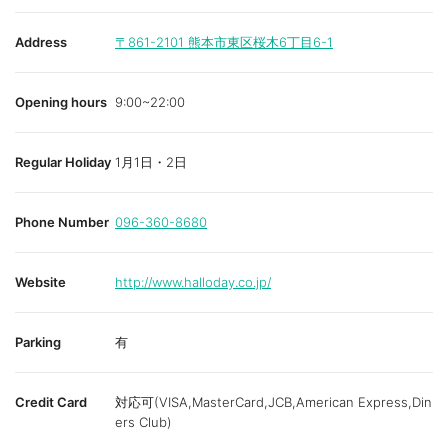
Address
〒861-2101
熊本市東区桜木6丁目6-1
Opening hours
9:00~22:00
Regular Holiday
1月1日・2日
Phone Number
096-360-8680
Website
http://www.halloday.co.jp/
Parking
有
Credit Card
対応可(VISA,MasterCard,JCB,American Express,Din
ers Club)