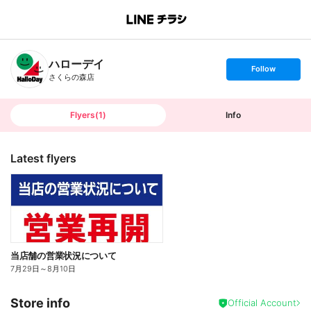
B
r
a
n
ハローデイ
c
s
Follow
h
e
さくらの森店
T
t
o
f
p
o
l
l
Flyers
(
1
)
Info
o
w
Latest flyers
当店舗の営業状況について
7月29日
～
8月10日
Store info
Official Account