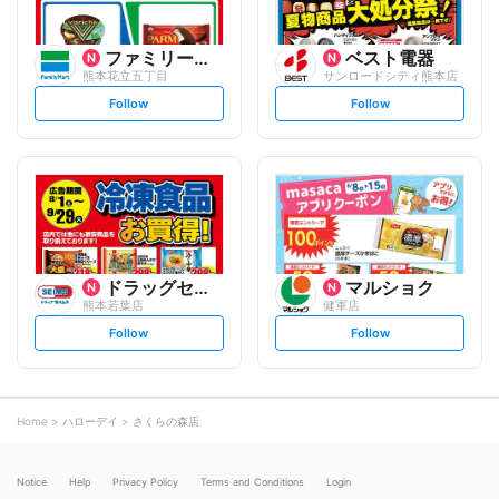
ファミリーマート
ベスト電器
熊本花立五丁目
サンロードシティ熊本店
s
s
Follow
Follow
e
e
t
t
f
f
o
o
l
l
l
l
o
o
w
w
ドラッグセイムス
マルショク
熊本若葉店
健軍店
s
s
Follow
Follow
e
e
t
t
f
f
o
o
l
l
l
l
o
o
Home
ハローデイ
さくらの森店
w
w
Notice
Help
Privacy Policy
Terms and Conditions
Login