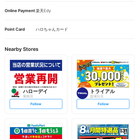
Online Payment
楽天Edy
Point Card
ハロちゃんカード
Nearby Stores
ハローデイ
トライアル
菊南店
益城台店
s
s
Follow
Follow
e
e
t
t
f
f
o
o
l
l
l
l
o
o
w
w