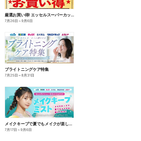
厳選お買い得! エッセルスーパーカップ
7月26日
～
9月6日
ブライトニングケア特集
7月25日
～
8月31日
メイクキープで夏でもメイクが楽しくなる!
7月17日
～
9月6日