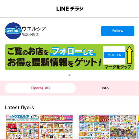
B
r
a
n
ウエルシア
c
s
Follow
h
e
新潟小新店
T
t
o
f
p
o
l
l
o
w
Flyers
(
38
)
Info
Latest flyers