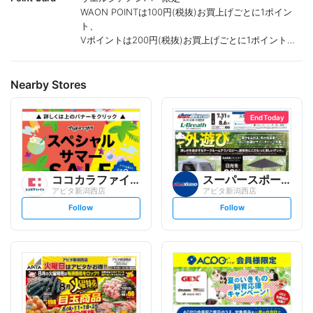
WAON POINTは100円(税抜)お買上げごとに1ポイン
ト、
Vポイントは200円(税抜)お買上げごとに1ポイント進
呈致します。
ポイントが付かない商品もございます。
Nearby Stores
End Today
ココカラファイン
スーパースポーツゼビオ
アピタ新潟西店
アピタ新潟西店
s
s
Follow
Follow
e
e
t
t
f
f
o
o
l
l
l
l
o
o
w
w