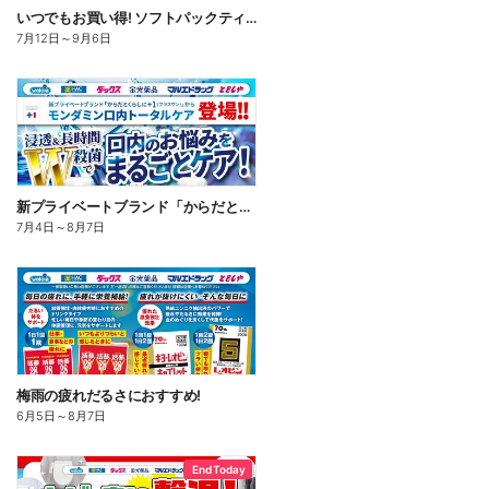
いつでもお買い得! ソフトパックティッシュ
7月12日
～
9月6日
新プライベートブランド「からだとくらしに+1(プラスワン)」よりモンダミン口内トータルケア登場!
7月4日
～
8月7日
梅雨の疲れだるさにおすすめ!
6月5日
～
8月7日
End Today