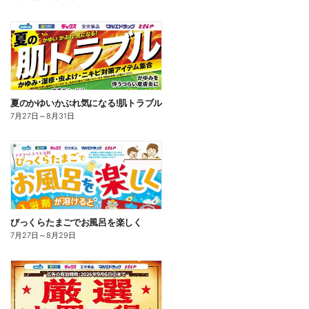
夏のかゆいかぶれ気になる!肌トラブル
7月27日
～
8月31日
びっくらたまごでお風呂を楽しく
7月27日
～
8月29日