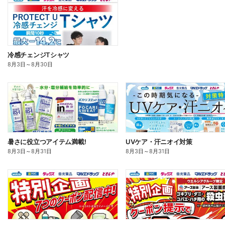
冷感チェンジTシャツ
8月3日
～
8月30日
暑さに役立つアイテム満載!
UVケア・汗ニオイ対策
8月3日
～
8月31日
8月3日
～
8月31日