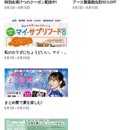
特別企画!7つのクーポン配信中!
アース製薬殺虫剤10%OFF
8月2日
～
8月10日
8月2日
～
8月10日
私のカラダにちょうどいい。マイ・サプリフード
8月1日
～
8月28日
まとめ髪で夏を楽しむ!
8月1日
～
8月31日