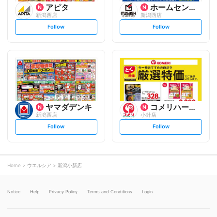
アピタ
ホームセンタームサシ
新潟西店
新潟西店
s
s
Follow
Follow
e
e
t
t
f
f
o
o
l
l
l
l
o
o
w
w
ヤマダデンキ
コメリハード&グリーン
新潟西店
小針店
s
s
Follow
Follow
e
e
t
t
f
f
o
o
l
l
l
l
o
o
Home
ウエルシア
新潟小新店
w
w
Notice
Help
Privacy Policy
Terms and Conditions
Login