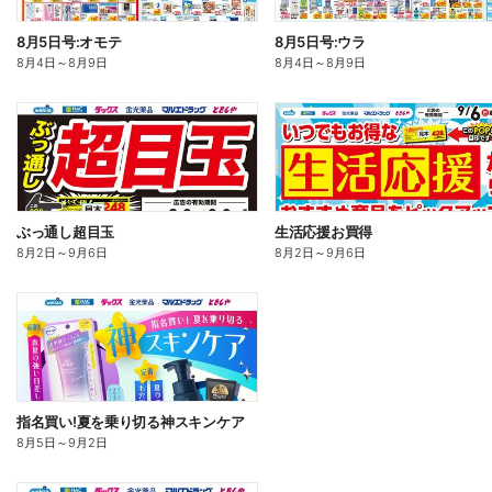
8月5日号:オモテ
8月5日号:ウラ
8月4日
～
8月9日
8月4日
～
8月9日
ぶっ通し超目玉
生活応援お買得
8月2日
～
9月6日
8月2日
～
9月6日
指名買い!夏を乗り切る神スキンケア
8月5日
～
9月2日