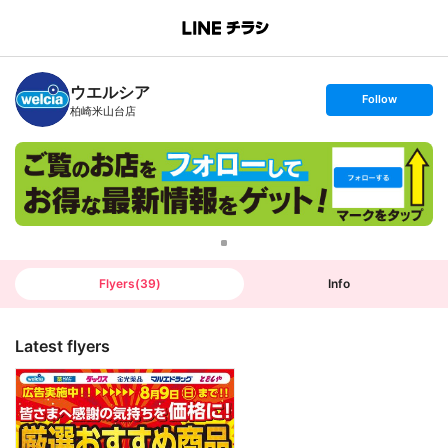
B
r
a
n
ウエルシア
c
s
Follow
h
e
柏崎米山台店
T
t
o
f
p
o
l
l
o
w
Flyers
(
39
)
Info
Latest flyers