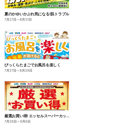
夏のかゆいかぶれ気になる!肌トラブル
7月27日
～
8月31日
びっくらたまごでお風呂を楽しく
7月27日
～
8月29日
厳選お買い得! エッセルスーパーカップ
7月26日
～
9月6日