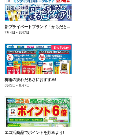
新プライベートブランド「からだとくらしに+1(プラスワン)」よりモンダミン口内トータルケア登場!
7月4日
～
8月7日
End Today
梅雨の疲れだるさにおすすめ!
6月5日
～
8月7日
エコ活商品でポイントを貯めよう!