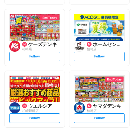
t
t
f
f
o
o
l
l
l
l
o
o
End Today
w
w
ケーズデンキ
ホームセンタームサシ
柏崎店
柏崎店
s
s
Follow
Follow
e
e
t
t
f
f
o
o
l
l
l
l
o
o
End Today
w
w
ウエルシア
ヤマダデンキ
柏崎錦町店
柏崎店
s
s
Follow
Follow
e
e
t
t
f
f
o
o