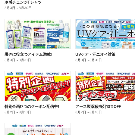
冷感チェンジTシャツ
8月3日
～
8月30日
暑さに役立つアイテム満載!
UVケア・汗ニオイ対策
8月3日
～
8月31日
8月3日
～
8月31日
特別企画!7つのクーポン配信中!
アース製薬殺虫剤10%OFF
8月2日
～
8月10日
8月2日
～
8月10日