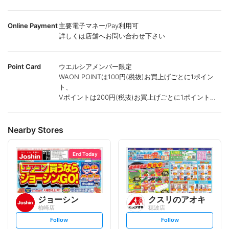
Online Payment
主要電子マネー/Pay利用可
詳しくは店舗へお問い合わせ下さい
Point Card
ウエルシアメンバー限定
WAON POINTは100円(税抜)お買上げごとに1ポイン
ト、
Vポイントは200円(税抜)お買上げごとに1ポイント進
呈致します。
ポイントが付かない商品もございます。
Nearby Stores
End Today
ジョーシン
クスリのアオキ
柏崎店
穂波店
s
s
Follow
Follow
e
e