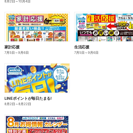
8月2日
～
10月4日
家計応援
生活応援
7月5日
～
9月6日
7月5日
～
9月6日
LINEポイントが毎日たまる!
8月2日
～
8月22日