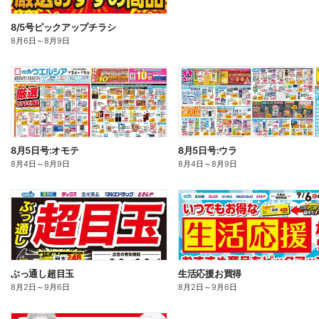
8/5号ピックアップチラシ
8月6日
～
8月9日
8月5日号:オモテ
8月5日号:ウラ
8月4日
～
8月9日
8月4日
～
8月9日
ぶっ通し超目玉
生活応援お買得
8月2日
～
9月6日
8月2日
～
9月6日