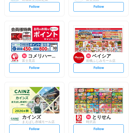
s
s
Follow
Follow
e
e
t
t
f
f
o
o
l
l
l
l
o
o
w
w
コメリハード&グリーン
ベイシア
富士見店
前橋ふじみモール店
s
s
Follow
Follow
e
e
t
t
f
f
o
o
l
l
l
l
o
o
w
w
カインズ
とりせん
まえばし赤城モール店
時沢店
s
s
Follow
Follow
e
e