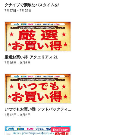
クナイプで素敵なバスタイムを!
7月17日
～
7月31日
厳選お買い得! アクエリアス 2L
7月16日
～
9月6日
いつでもお買い得! ソフトパックティッシュ
7月12日
～
9月6日
End Today