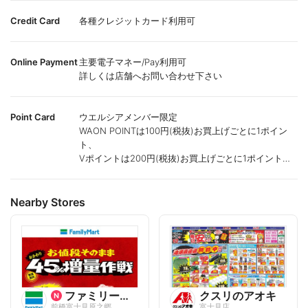
Credit Card
各種クレジットカード利用可
Online Payment
主要電子マネー/Pay利用可
詳しくは店舗へお問い合わせ下さい
Point Card
ウエルシアメンバー限定
WAON POINTは100円(税抜)お買上げごとに1ポイン
ト、
Vポイントは200円(税抜)お買上げごとに1ポイント進
呈致します。
ポイントが付かない商品もございます。
Nearby Stores
ファミリーマート
クスリのアオキ
前橋富士見原之郷
富士見店