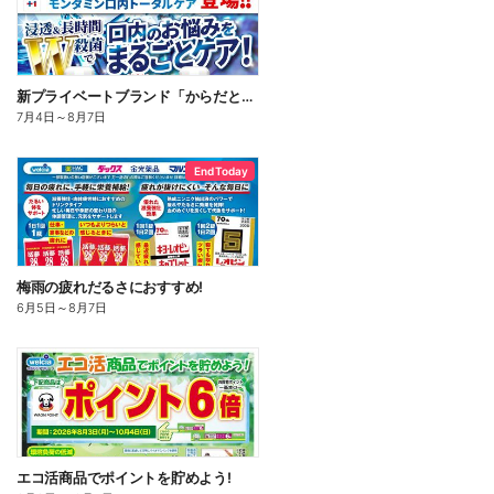
新プライベートブランド「からだとくらしに+1(プラスワン)」よりモンダミン口内トータルケア登場!
7月4日
～
8月7日
End Today
梅雨の疲れだるさにおすすめ!
6月5日
～
8月7日
エコ活商品でポイントを貯めよう!