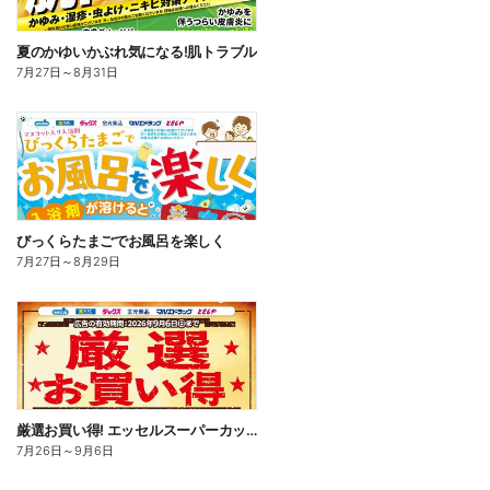
夏のかゆいかぶれ気になる!肌トラブル
7月27日
～
8月31日
びっくらたまごでお風呂を楽しく
7月27日
～
8月29日
厳選お買い得! エッセルスーパーカップ
7月26日
～
9月6日