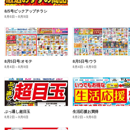
8/5号ピックアップチラシ
8月6日
～
8月9日
8月5日号:オモテ
8月5日号:ウラ
8月4日
～
8月9日
8月4日
～
8月9日
ぶっ通し超目玉
生活応援お買得
8月2日
～
9月6日
8月2日
～
9月6日