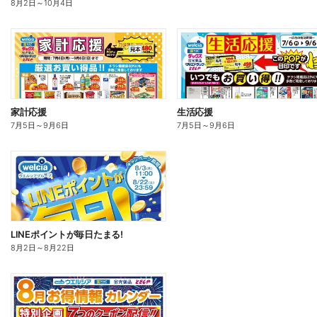
8月2日
～
10月4日
家計応援
生活応援
7月5日
～
9月6日
7月5日
～
9月6日
LINEポイントが毎日たまる!
8月2日
～
8月22日