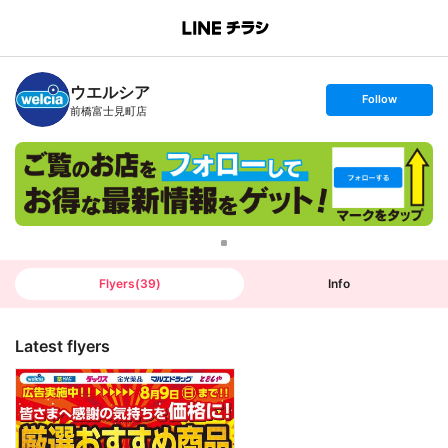
B
r
a
n
ウエルシア
c
s
Follow
h
e
前橋富士見町店
T
t
o
f
p
o
l
l
o
w
Flyers
(
39
)
Info
Latest flyers