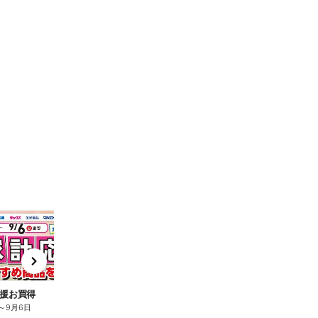
t
x
e
n
援お買得
～
9月6日