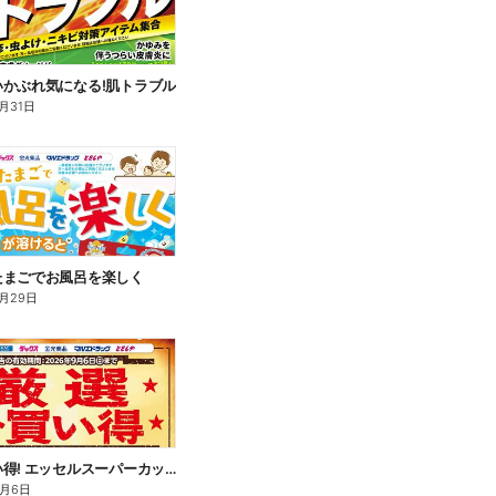
いかぶれ気になる!肌トラブル
月31日
たまごでお風呂を楽しく
月29日
厳選お買い得! エッセルスーパーカップ
9月6日