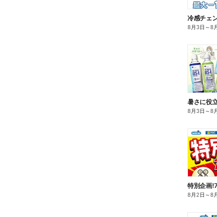
冷感チェ
8月3日
～
8
暑さに役立
8月3日
～
8
特別企画!
8月2日
～
8