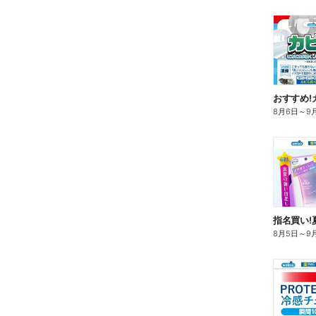
おすすめ!
8月6日
～
9
指名買い!
8月5日
～
9