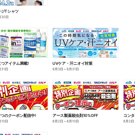
ンジTシャツ
月30日
つアイテム満載!
UVケア・汗ニオイ対策
月31日
8月3日
～
8月31日
7つのクーポン配信中!
アース製薬殺虫剤10%OFF
コンタ
月10日
8月2日
～
8月10日
8月2日