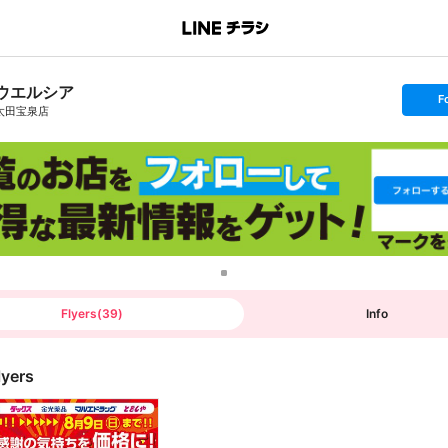
ウエルシア
s
F
e
太田宝泉店
t
f
o
l
l
o
w
Flyers
(
39
)
Info
lyers