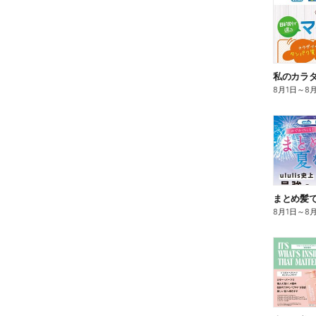
8月1日
～
8
まとめ髪で
8月1日
～
8