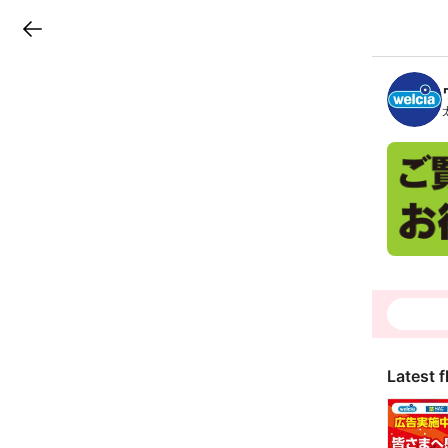
LINEチラシ
B
r
a
n
c
h
T
o
p
Latest f