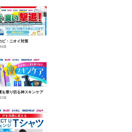
カビ・ニオイ対策
月6日
夏を乗り切る神スキンケア
月2日