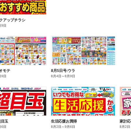
ックアップチラシ
月9日
:オモテ
8月5日号:ウラ
月9日
8月4日
～
8月9日
超目玉
生活応援お買得
家計応
月6日
8月2日
～
9月6日
8月2日