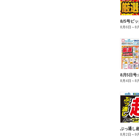
8/5号ピ
8月6日
～
8
8月5日号
8月4日
～
8
ぶっ通し
8月2日
～
9