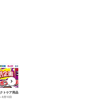
t
x
e
n
クトケア用品10%OFF
ロリエ全品10%OFF
キ
～
8月10日
8月2日
～
8月10日
8