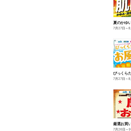
夏のかゆ
7月27日
～
8
びっくら
7月27日
～
8
7月26日
～