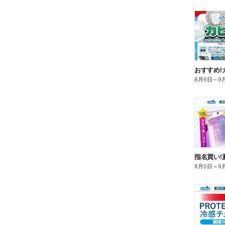
おすすめ!
8月6日
～
9
指名買い!
8月5日
～
9