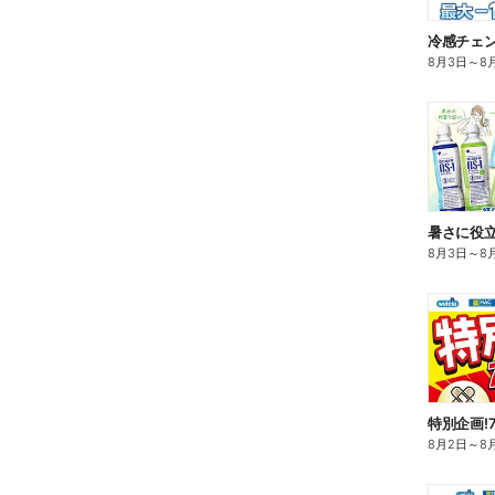
冷感チェ
8月3日
～
8
暑さに役立
8月3日
～
8
特別企画!
8月2日
～
8