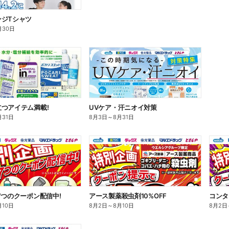
ンジTシャツ
月30日
つアイテム満載!
UVケア・汗ニオイ対策
月31日
8月3日
～
8月31日
7つのクーポン配信中!
アース製薬殺虫剤10%OFF
コンタ
月10日
8月2日
～
8月10日
8月2日