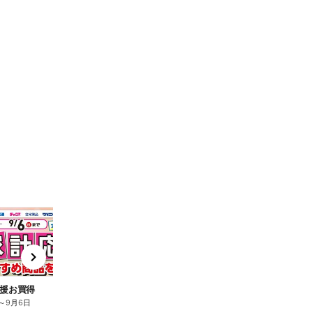
t
x
e
n
援お買得
～
9月6日