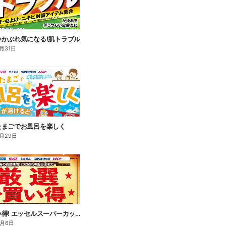
いかぶれ気になる!肌トラブル
月31日
たまごでお風呂を楽しく
月29日
厳選お買い得! エッセルスーパーカップ
9月6日