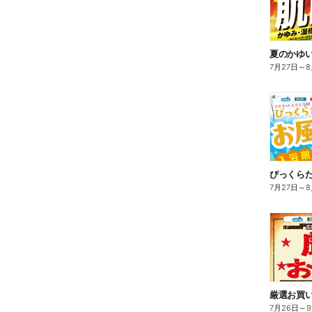
夏のかゆ
7月27日
～
8
びっくら
7月27日
～
8
7月26日
～