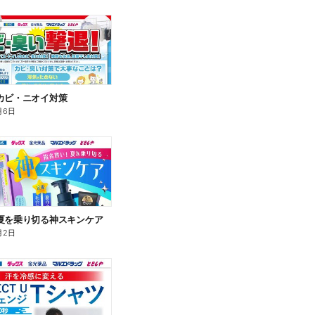
カビ・ニオイ対策
月6日
夏を乗り切る神スキンケア
月2日