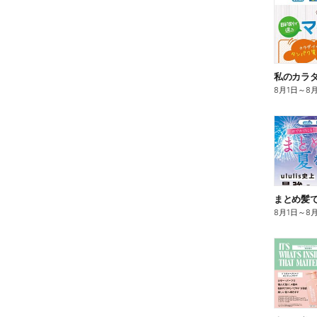
8月1日
～
8
まとめ髪で
8月1日
～
8