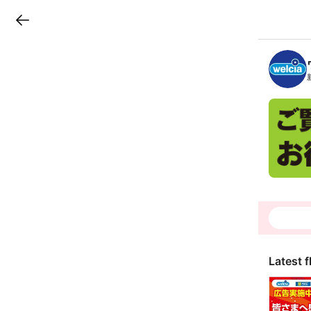
LINEチラシ
B
r
a
n
c
h
T
o
p
Latest f