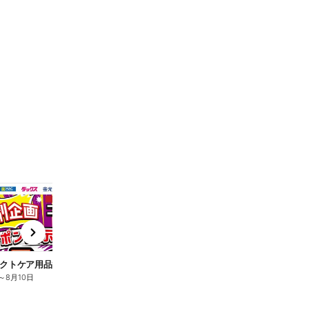
t
x
e
n
クトケア用品10%OFF
ロリエ全品10%OFF
キ
～
8月10日
8月2日
～
8月10日
8