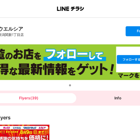
ウエルシア
s
F
e
新潟関新1丁目店
t
f
o
l
l
o
w
Flyers
(
39
)
Info
lyers