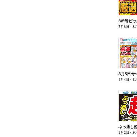
8/5号ピ
8月6日
～
8
8月5日号
8月4日
～
8
ぶっ通し
8月2日
～
9