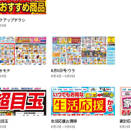
ックアップチラシ
月9日
:オモテ
8月5日号:ウラ
月9日
8月4日
～
8月9日
超目玉
生活応援お買得
家計応
月6日
8月2日
～
9月6日
8月2日