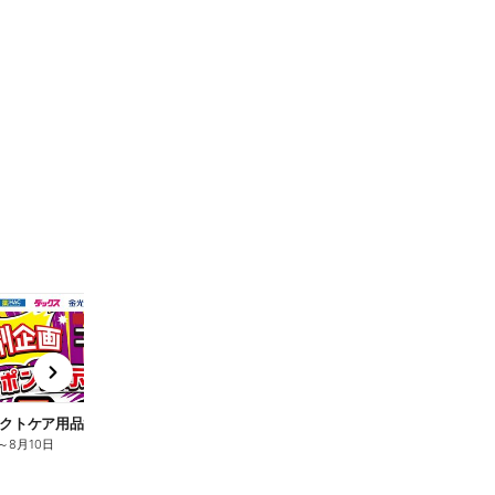
t
x
e
n
クトケア用品10%OFF
ロリエ全品10%OFF
キ
～
8月10日
8月2日
～
8月10日
8