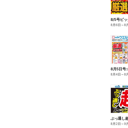
8/5号ピ
8月6日
～
8
8月5日号
8月4日
～
8
ぶっ通し
8月2日
～
9