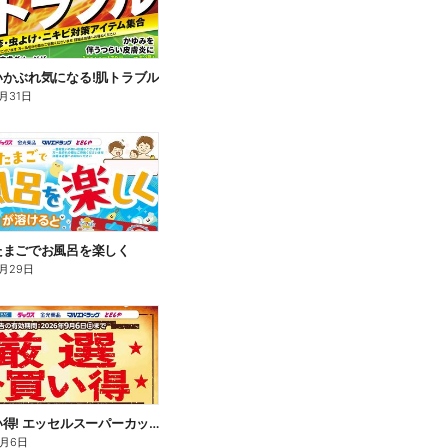
いかぶれ気になる!肌トラブル
月31日
たまごでお風呂を楽しく
月29日
厳選お買い得! エッセルスーパーカップ
9月6日