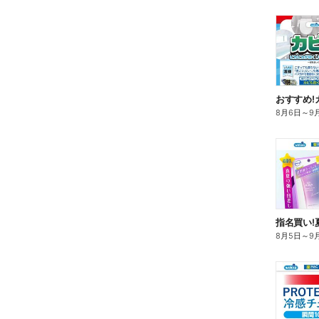
おすすめ!
8月6日
～
9
指名買い!
8月5日
～
9