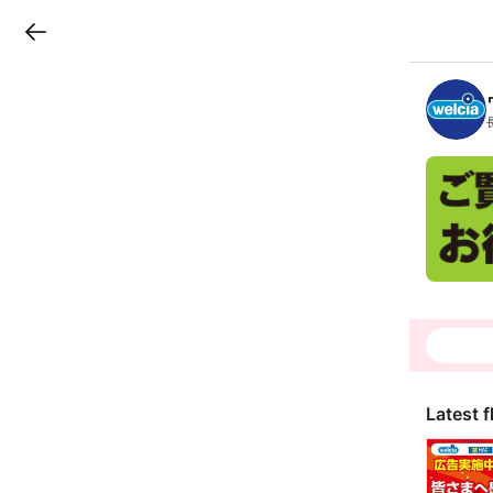
LINEチラシ
B
r
a
n
c
h
T
o
p
Latest f