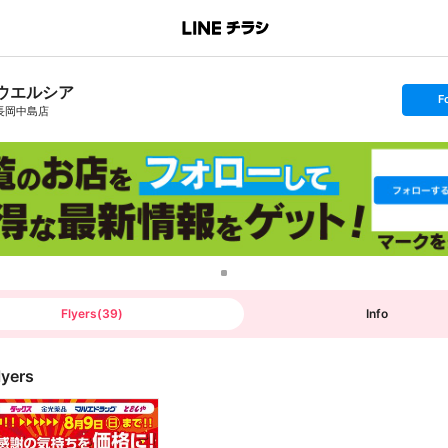
ウエルシア
s
F
e
長岡中島店
t
f
o
l
l
o
w
Flyers
(
39
)
Info
lyers