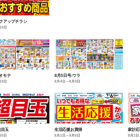
ックアップチラシ
月9日
:オモテ
8月5日号:ウラ
月9日
8月4日
～
8月9日
超目玉
生活応援お買得
家計応
月6日
8月2日
～
9月6日
8月2日