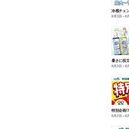
冷感チェ
8月3日
～
8
暑さに役立
8月3日
～
8
特別企画!
8月2日
～
8