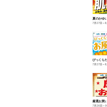
夏のかゆ
7月27日
～
8
びっくら
7月27日
～
8
7月26日
～