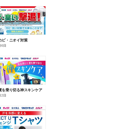
カビ・ニオイ対策
月6日
夏を乗り切る神スキンケア
月2日