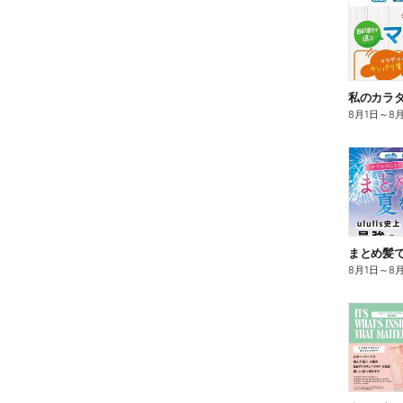
8月1日
～
8
まとめ髪で
8月1日
～
8