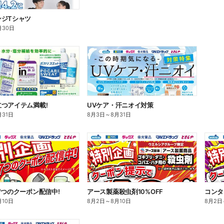
ンジTシャツ
月30日
つアイテム満載!
UVケア・汗ニオイ対策
月31日
8月3日
～
8月31日
7つのクーポン配信中!
アース製薬殺虫剤10%OFF
コンタ
月10日
8月2日
～
8月10日
8月2日