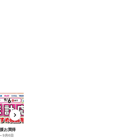
t
x
e
n
援お買得
～
9月6日