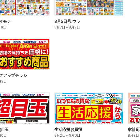
:オモテ
8月5日号:ウラ
月9日
8月7日
～
8月9日
ックアップチラシ
月9日
超目玉
生活応援お買得
家計応
月6日
8月2日
～
9月6日
8月2日