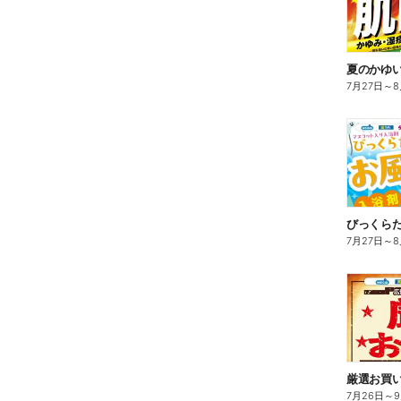
夏のかゆ
7月27日
～
8
びっくら
7月27日
～
8
7月26日
～