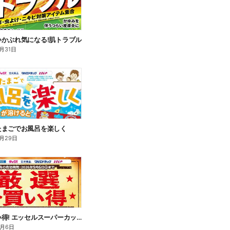
いかぶれ気になる!肌トラブル
月31日
たまごでお風呂を楽しく
月29日
厳選お買い得! エッセルスーパーカップ
9月6日