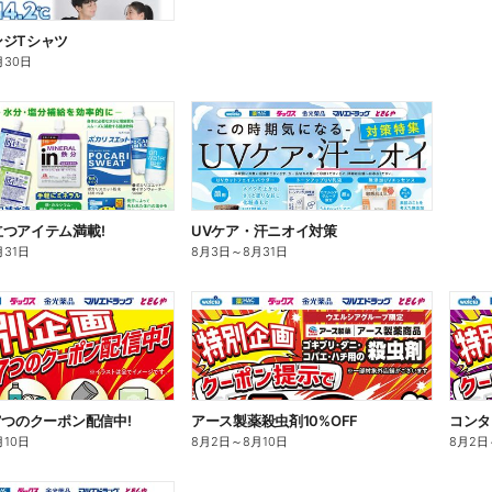
ンジTシャツ
月30日
つアイテム満載!
UVケア・汗ニオイ対策
月31日
8月3日
～
8月31日
7つのクーポン配信中!
アース製薬殺虫剤10%OFF
コンタ
月10日
8月2日
～
8月10日
8月2日