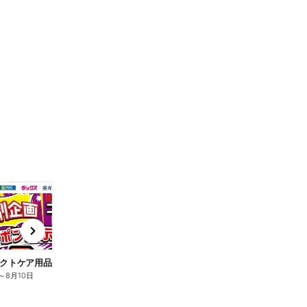
t
x
e
n
クトケア用品10%OFF
ロリエ全品10%OFF
キ
～
8月10日
8月2日
～
8月10日
8