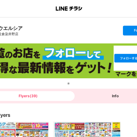
ウエルシア
s
F
e
佐倉染井野店
t
f
o
l
l
o
w
Flyers
(
39
)
Info
lyers