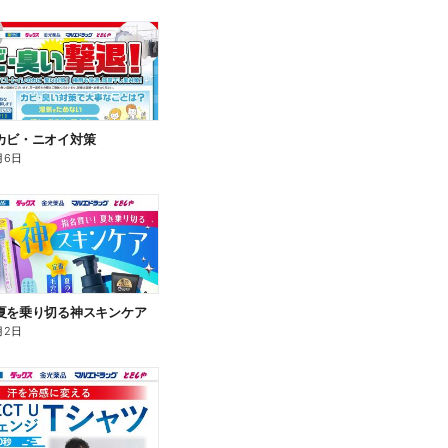
カビ・ニオイ対策
月6日
夏を乗り切る神スキンケア
月2日