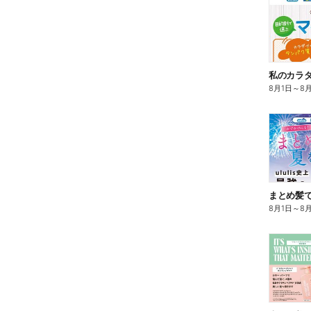
8月1日
～
8
まとめ髪で
8月1日
～
8