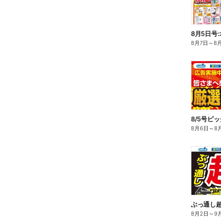
8月5日号
8月7日
～
8
8/5号ピ
8月6日
～
8
ぶっ通し
8月2日
～
9