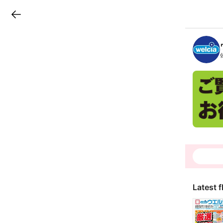
LINEチラシ
B
r
a
n
c
h
T
o
p
Latest f