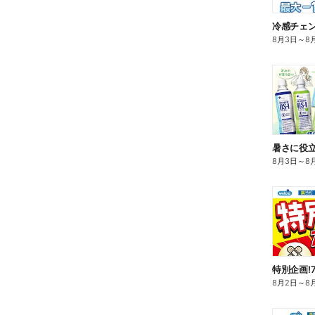
冷感チェ
8月3日
～
8
暑さに役立
8月3日
～
8
特別企画!
8月2日
～
8