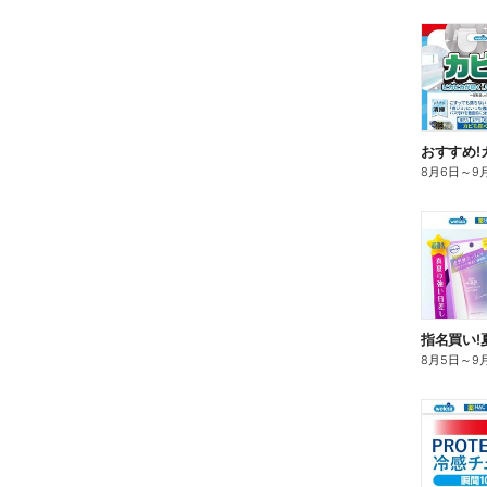
おすすめ!
8月6日
～
9
指名買い!
8月5日
～
9