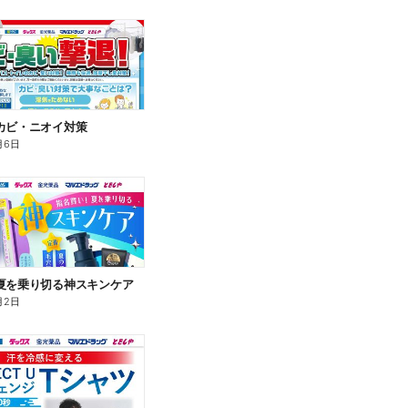
カビ・ニオイ対策
月6日
夏を乗り切る神スキンケア
月2日