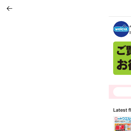
LINEチラシ
B
r
a
n
c
h
T
o
p
Latest f