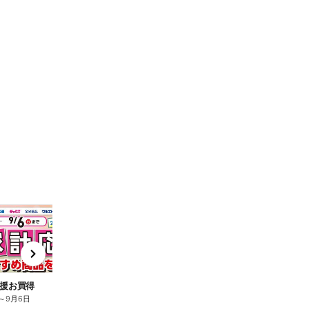
t
x
e
n
援お買得
～
9月6日