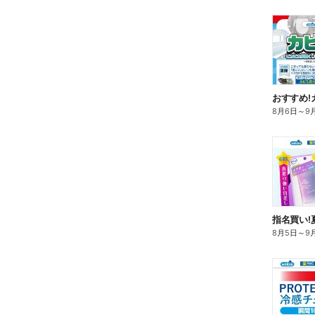
おすすめ!
8月6日
～
9
指名買い!
8月5日
～
9