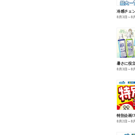
冷感チェ
8月3日
～
8
暑さに役立
8月3日
～
8
特別企画!
8月2日
～
8