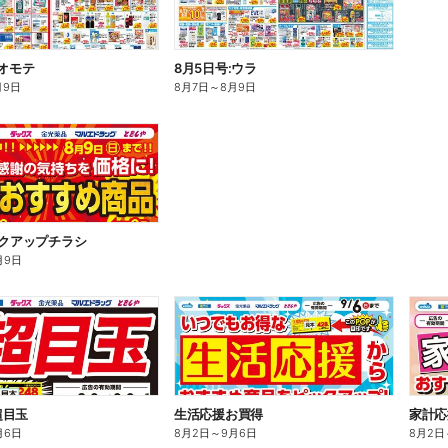
:オモテ
8月5日号:ウラ
月9日
8月7日
～
8月9日
ックアップチラシ
月9日
超目玉
生活応援お買得
家計応
月6日
8月2日
～
9月6日
8月2日