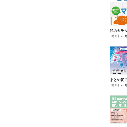
8月1日
～
8
まとめ髪で
8月1日
～
8