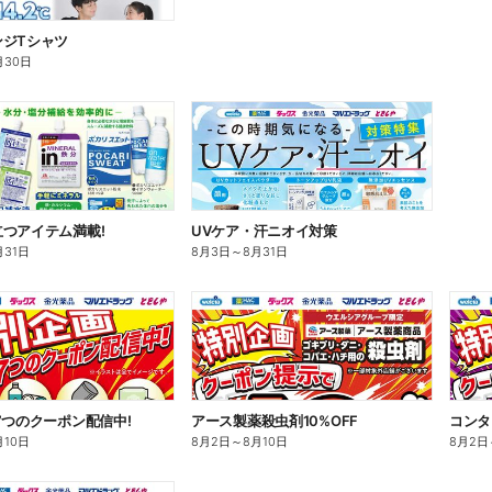
ンジTシャツ
月30日
つアイテム満載!
UVケア・汗ニオイ対策
月31日
8月3日
～
8月31日
7つのクーポン配信中!
アース製薬殺虫剤10%OFF
コンタ
月10日
8月2日
～
8月10日
8月2日