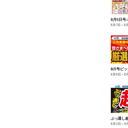
8月5日号
8月7日
～
8
8/5号ピ
8月6日
～
8
ぶっ通し
8月2日
～
9