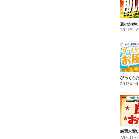
夏のかゆ
7月27日
～
8
びっくら
7月27日
～
8
7月26日
～