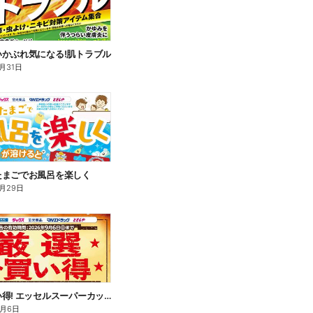
いかぶれ気になる!肌トラブル
月31日
たまごでお風呂を楽しく
月29日
厳選お買い得! エッセルスーパーカップ
9月6日