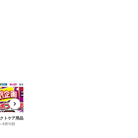
t
x
e
n
クトケア用品10%OFF
ロリエ全品10%OFF
キ
～
8月10日
8月2日
～
8月10日
8