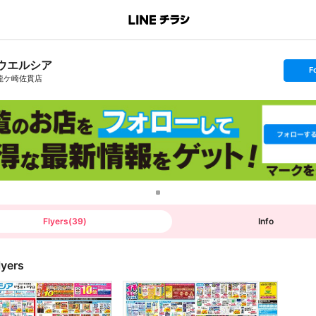
ウエルシア
s
F
e
龍ケ崎佐貫店
t
f
o
l
l
o
w
Flyers
(
39
)
Info
lyers