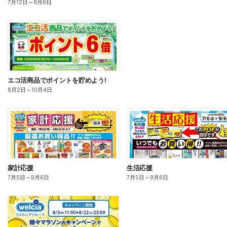
7月12日
～
9月6日
エコ活商品でポイントを貯めよう!
8月2日
～
10月4日
家計応援
生活応援
7月5日
～
9月6日
7月5日
～
9月6日