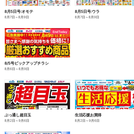
8月5日号:オモテ
8月5日号:ウラ
8月7日
～
8月9日
8月7日
～
8月9日
End Today
8/5号ピックアップチラシ
8月6日
～
8月9日
ぶっ通し超目玉
生活応援お買得
8月2日
～
9月6日
8月2日
～
9月6日