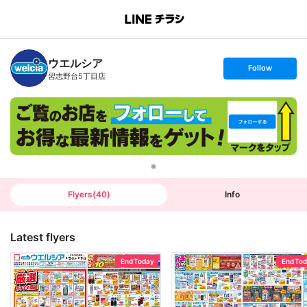
B
r
a
n
ウエルシア
c
s
Follow
h
e
習志野台5丁目店
T
t
o
f
p
o
l
l
o
w
Flyers
(
40
)
Info
Latest flyers
End Today
End To