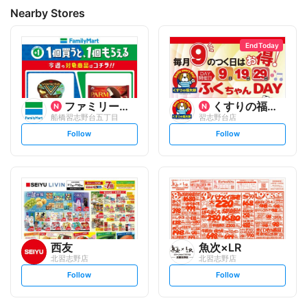
Nearby Stores
End Today
ファミリーマート
くすりの福太郎
船橋習志野台五丁目
習志野台店
s
s
Follow
Follow
e
e
t
t
f
f
o
o
l
l
l
l
o
o
w
w
西友
魚次×LR
北習志野店
北習志野店
s
s
Follow
Follow
e
e
t
t
f
f
o
o