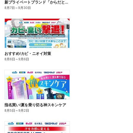
新プライベートブランド「からだとくらしに+1(プラスワン)」よりモンダミン口内トータルケア登場!
8月7日
～
9月30日
おすすめ!カビ・ニオイ対策
8月6日
～
9月6日
指名買い!夏を乗り切る神スキンケア
8月5日
～
9月2日