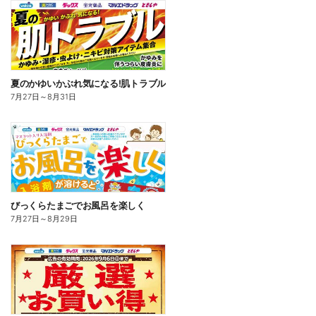
夏のかゆいかぶれ気になる!肌トラブル
7月27日
～
8月31日
びっくらたまごでお風呂を楽しく
7月27日
～
8月29日