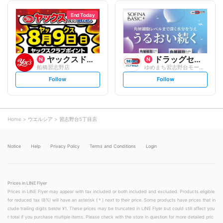
l
l
l
l
o
o
End Today
w
w
ヤックスドラッグ
ドラッグセイムス
船橋習志野店
ゆめまち習志野台モール店
s
s
Follow
Follow
e
e
t
t
f
f
o
o
l
l
l
l
o
o
Home
ウエルシア
習志野台5丁目店
w
w
Notice
Help
Privacy Policy
Terms and Conditions
Login
Prices in LINE Flyer
Prices in LINE Flyer may appear with tax included or both included and excluded. Products eligible
for reduced tax (8%) will have an asterisk (＊) next to their price. Some products have prices that in
clude trailing digits below ¥1. These prices may be truncated in LINE Flyer but could still affect you
r total if you purchase multiple items. Please check with the store in question for more detailed pric