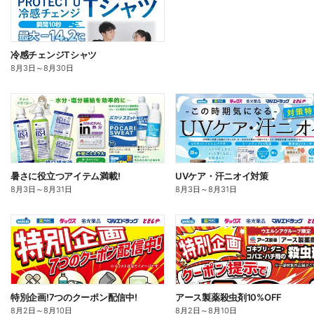
冷感チェンジTシャツ
8月3日
～
8月30日
暑さに役立つアイテム満載!
UVケア・汗ニオイ対策
8月3日
～
8月31日
8月3日
～
8月31日
特別企画!7つのクーポン配信中!
アース製薬殺虫剤10%OFF
8月2日
～
8月10日
8月2日
～
8月10日