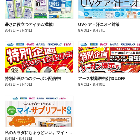
暑さに役立つアイテム満載!
UVケア・汗ニオイ対策
8月3日
～
8月31日
8月3日
～
8月31日
特別企画!7つのクーポン配信中!
アース製薬殺虫剤10%OFF
8月2日
～
8月10日
8月2日
～
8月10日
私のカラダにちょうどいい。マイ・サプリフード
8月1日
～
8月28日