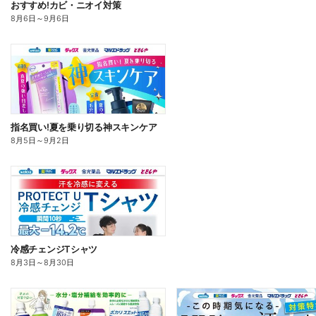
おすすめ!カビ・ニオイ対策
8月6日
～
9月6日
指名買い!夏を乗り切る神スキンケア
8月5日
～
9月2日
冷感チェンジTシャツ
8月3日
～
8月30日