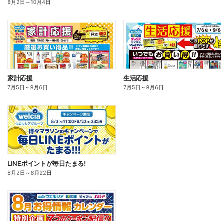
8月2日
～
10月4日
家計応援
生活応援
7月5日
～
9月6日
7月5日
～
9月6日
LINEポイントが毎日たまる!
8月2日
～
8月22日