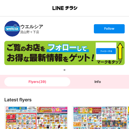
B
r
a
n
ウエルシア
c
s
Follow
h
e
流山野々下店
T
t
o
f
p
o
l
l
o
w
Flyers
(
39
)
Info
Latest flyers