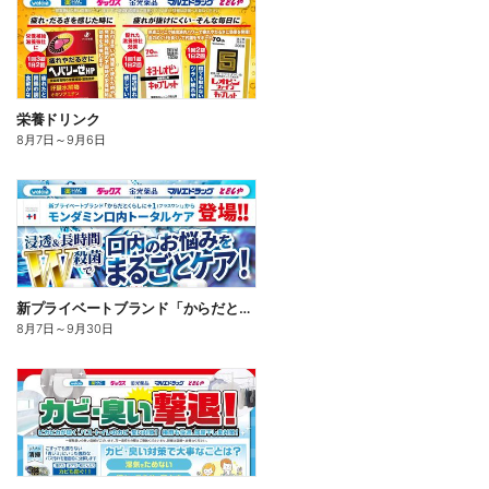
栄養ドリンク
8月7日
～
9月6日
新プライベートブランド「からだとくらしに+1(プラスワン)」よりモンダミン口内トータルケア登場!
8月7日
～
9月30日