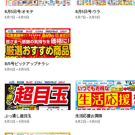
8月5日号:オモテ
8月5日号:ウラ
8月7日
～
8月9日
8月7日
～
8月9日
8/5号ピックアップチラシ
8月6日
～
8月9日
ぶっ通し超目玉
生活応援お買得
8月2日
～
9月6日
8月2日
～
9月6日