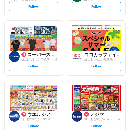
s
s
Follow
Follow
e
e
t
t
f
f
o
o
l
l
l
l
o
o
w
w
スーパースポーツゼビオ
ココカラファイン
流山おおたかの森S・C店
流山おおたかの森店
s
s
Follow
Follow
e
e
t
t
f
f
o
o
l
l
l
l
o
o
w
w
ウエルシア
ノジマ
流山おおたかの森店
流山おおたかの森S・C店
s
s
Follow
Follow
e
e