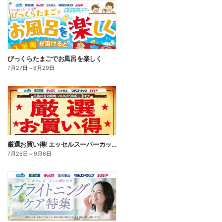
びっくらたまごでお風呂を楽しく
7月27日
～
8月29日
厳選お買い得! エッセルスーパーカップ
7月26日
～
9月6日