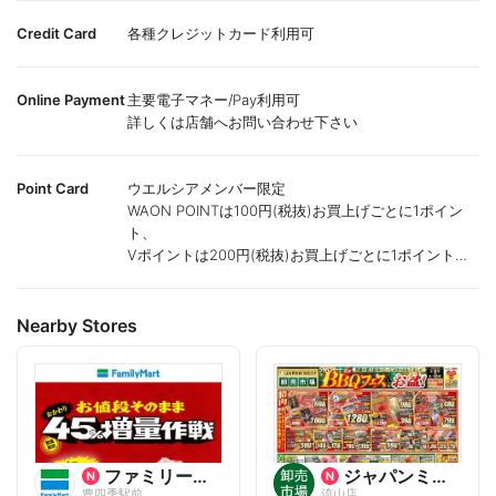
Credit Card
各種クレジットカード利用可
Online Payment
主要電子マネー/Pay利用可
詳しくは店舗へお問い合わせ下さい
Point Card
ウエルシアメンバー限定
WAON POINTは100円(税抜)お買上げごとに1ポイン
ト、
Vポイントは200円(税抜)お買上げごとに1ポイント進
呈致します。
ポイントが付かない商品もございます。
Nearby Stores
ファミリーマート
ジャパンミート卸売市場
豊四季駅前
流山店