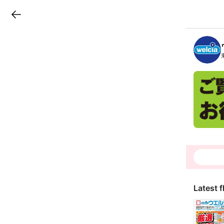
LINEチラシ
B
r
a
n
c
h
T
o
p
Latest f