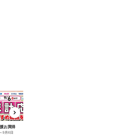
t
x
e
n
援お買得
～
9月6日