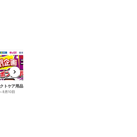
t
x
e
n
クトケア用品10%OFF
ロリエ全品10%OFF
キ
～
8月10日
8月2日
～
8月10日
8