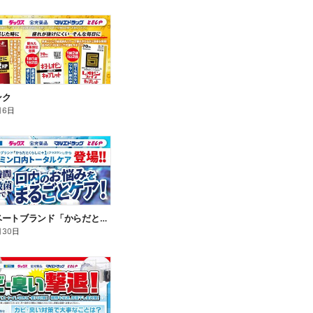
ンク
月6日
新プライベートブランド「からだとくらしに+1(プラスワン)」よりモンダミン口内トータルケア登場!
月30日