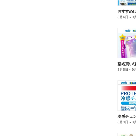
おすすめ!
8月6日
～
9
指名買い!
8月5日
～
9
冷感チェ
8月3日
～
8