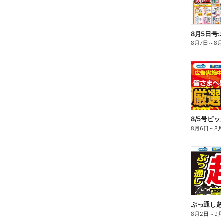
8月5日号
8月7日
～
8
8/5号ピ
8月6日
～
8
ぶっ通し
8月2日
～
9