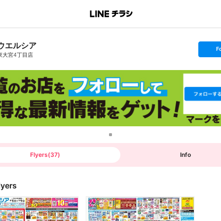
ウエルシア
s
F
e
東大宮4丁目店
t
f
o
l
l
o
w
Flyers
(
37
)
Info
lyers