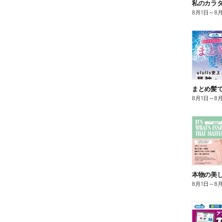
8月1日
～
8
まとめ髪で
8月1日
～
8
本物の美
8月1日
～
8