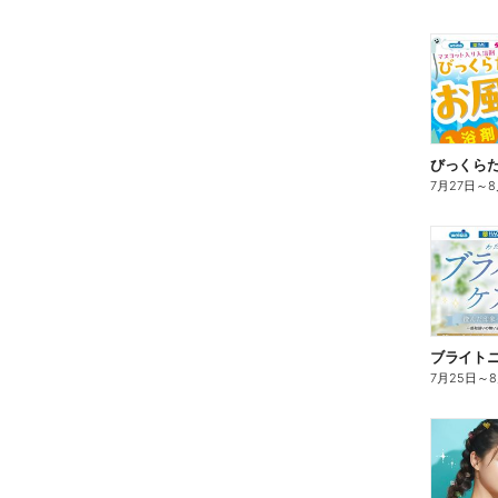
びっくら
7月27日
～
8
ブライト
7月25日
～