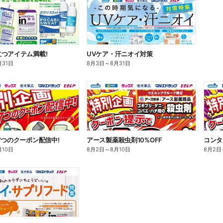
つアイテム満載!
UVケア・汗ニオイ対策
月31日
8月3日
～
8月31日
7つのクーポン配信中!
アース製薬殺虫剤10%OFF
コンタ
月10日
8月2日
～
8月10日
8月2日