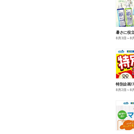
暑さに役立
8月3日
～
8
特別企画!
8月2日
～
8