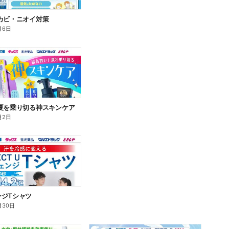
カビ・ニオイ対策
月6日
夏を乗り切る神スキンケア
月2日
ンジTシャツ
月30日