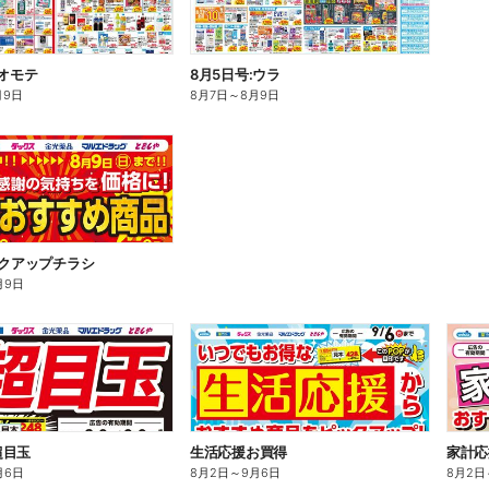
:オモテ
8月5日号:ウラ
月9日
8月7日
～
8月9日
ックアップチラシ
月9日
超目玉
生活応援お買得
家計応
月6日
8月2日
～
9月6日
8月2日