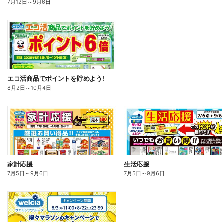
7月12日
～
9月6日
エコ活商品でポイントを貯めよう!
8月2日
～
10月4日
家計応援
生活応援
7月5日
～
9月6日
7月5日
～
9月6日