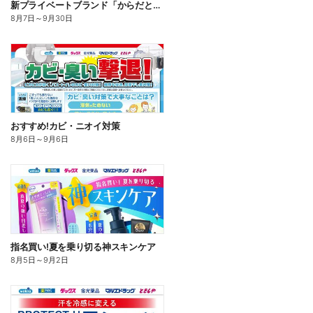
新プライベートブランド「からだとくらしに+1(プラスワン)」よりモンダミン口内トータルケア登場!
8月7日
～
9月30日
おすすめ!カビ・ニオイ対策
8月6日
～
9月6日
指名買い!夏を乗り切る神スキンケア
8月5日
～
9月2日