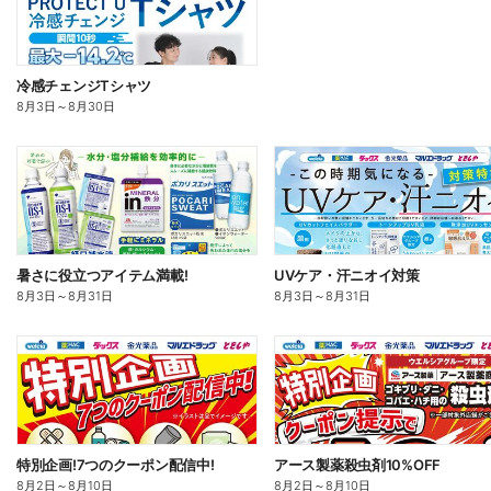
冷感チェンジTシャツ
8月3日
～
8月30日
暑さに役立つアイテム満載!
UVケア・汗ニオイ対策
8月3日
～
8月31日
8月3日
～
8月31日
特別企画!7つのクーポン配信中!
アース製薬殺虫剤10%OFF
8月2日
～
8月10日
8月2日
～
8月10日