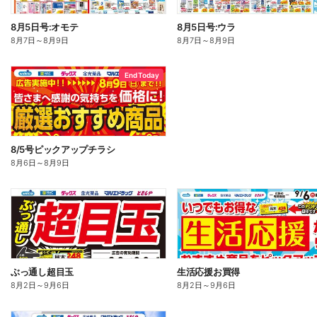
8月5日号:オモテ
8月5日号:ウラ
8月7日
～
8月9日
8月7日
～
8月9日
End Today
8/5号ピックアップチラシ
8月6日
～
8月9日
ぶっ通し超目玉
生活応援お買得
8月2日
～
9月6日
8月2日
～
9月6日