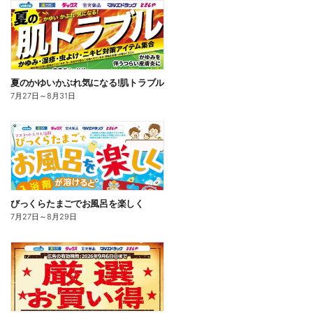
夏のかゆいかぶれ気になる!肌トラブル
7月27日
～
8月31日
びっくらたまごでお風呂を楽しく
7月27日
～
8月29日