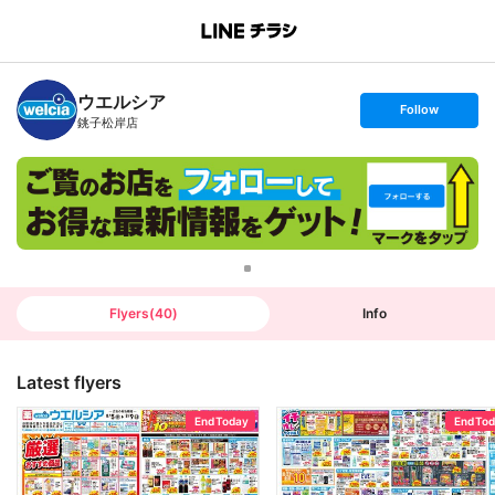
B
r
a
n
ウエルシア
c
s
Follow
h
e
銚子松岸店
T
t
o
f
p
o
l
l
o
w
Flyers
(
40
)
Info
Latest flyers
End Today
End To