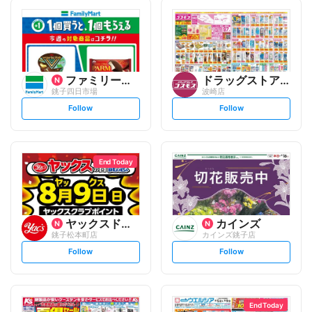
ファミリーマート
ドラッグストアコスモス
銚子四日市場
波崎店
s
s
Follow
Follow
e
e
t
t
f
f
o
o
l
l
l
l
o
o
End Today
w
w
ヤックスドラッグ
カインズ
銚子松本町店
カインズ銚子店
s
s
Follow
Follow
e
e
t
t
f
f
o
o
l
l
l
l
o
o
End Today