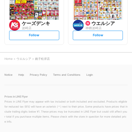
w
w
ケーズデンキ
ウエルシア
波崎店
神栖波崎店
s
s
Follow
Follow
e
e
t
t
f
f
o
o
l
l
l
l
o
o
Home
ウエルシア
銚子松岸店
w
w
Notice
Help
Privacy Policy
Terms and Conditions
Login
Prices in LINE Flyer
Prices in LINE Flyer may appear with tax included or both included and excluded. Products eligible
for reduced tax (8%) will have an asterisk (＊) next to their price. Some products have prices that in
clude trailing digits below ¥1. These prices may be truncated in LINE Flyer but could still affect you
r total if you purchase multiple items. Please check with the store in question for more detailed pric
e info.