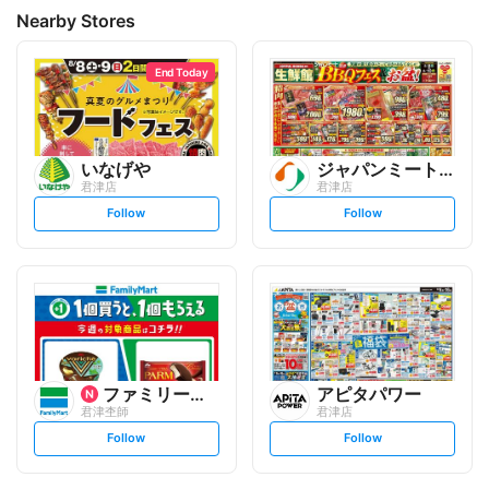
Nearby Stores
End Today
いなげや
ジャパンミート生鮮館
君津店
君津店
s
s
Follow
Follow
e
e
t
t
f
f
o
o
l
l
l
l
o
o
w
w
ファミリーマート
アピタパワー
君津杢師
君津店
s
s
Follow
Follow
e
e
t
t
f
f
o
o