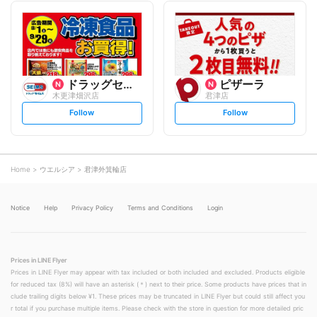
l
l
l
l
o
o
w
w
ドラッグセイムス
ピザーラ
木更津畑沢店
君津店
s
s
Follow
Follow
e
e
t
t
f
f
o
o
l
l
l
l
o
o
Home
ウエルシア
君津外箕輪店
w
w
Notice
Help
Privacy Policy
Terms and Conditions
Login
Prices in LINE Flyer
Prices in LINE Flyer may appear with tax included or both included and excluded. Products eligible
for reduced tax (8%) will have an asterisk (＊) next to their price. Some products have prices that in
clude trailing digits below ¥1. These prices may be truncated in LINE Flyer but could still affect you
r total if you purchase multiple items. Please check with the store in question for more detailed pric