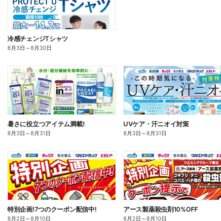
冷感チェンジTシャツ
8月3日
～
8月30日
暑さに役立つアイテム満載!
UVケア・汗ニオイ対策
8月3日
～
8月31日
8月3日
～
8月31日
特別企画!7つのクーポン配信中!
アース製薬殺虫剤10%OFF
8月2日
～
8月10日
8月2日
～
8月10日