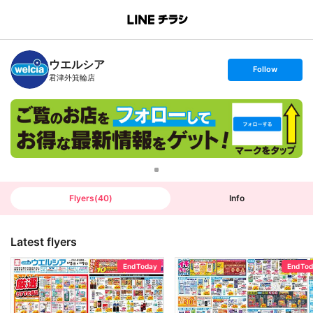
B
r
a
n
ウエルシア
c
s
Follow
h
e
君津外箕輪店
T
t
o
f
p
o
l
l
o
w
Flyers
(
40
)
Info
Latest flyers
End Today
End To