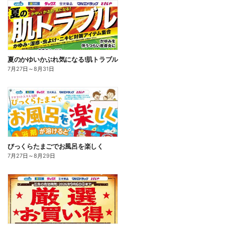
夏のかゆいかぶれ気になる!肌トラブル
7月27日
～
8月31日
びっくらたまごでお風呂を楽しく
7月27日
～
8月29日