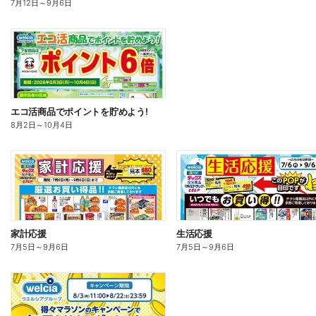
7月12日
～
9月6日
エコ活商品でポイントを貯めよう!
8月2日
～
10月4日
家計応援
生活応援
7月5日
～
9月6日
7月5日
～
9月6日