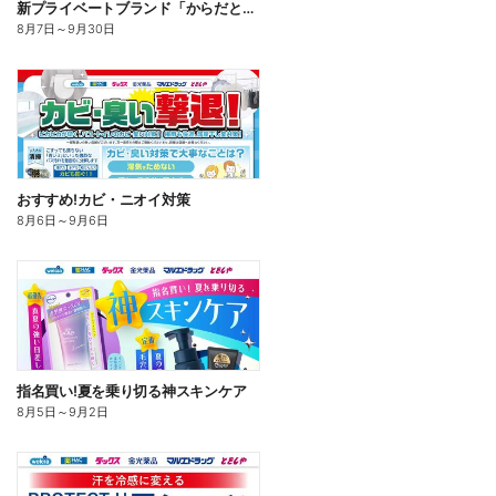
新プライベートブランド「からだとくらしに+1(プラスワン)」よりモンダミン口内トータルケア登場!
8月7日
～
9月30日
おすすめ!カビ・ニオイ対策
8月6日
～
9月6日
指名買い!夏を乗り切る神スキンケア
8月5日
～
9月2日