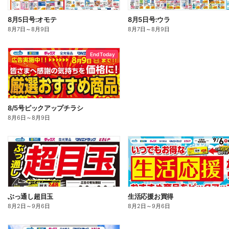
8月5日号:オモテ
8月5日号:ウラ
8月7日
～
8月9日
8月7日
～
8月9日
End Today
8/5号ピックアップチラシ
8月6日
～
8月9日
ぶっ通し超目玉
生活応援お買得
8月2日
～
9月6日
8月2日
～
9月6日