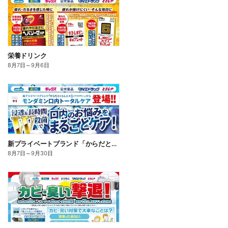
栄養ドリンク
8月7日
～
9月6日
新プライベートブランド「からだとくらしに+1(プラスワン)」よりモンダミン口内トータルケア登場!
8月7日
～
9月30日