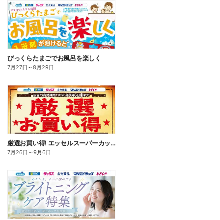
びっくらたまごでお風呂を楽しく
7月27日
～
8月29日
厳選お買い得! エッセルスーパーカップ
7月26日
～
9月6日