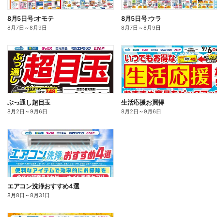
8月5日号:オモテ
8月5日号:ウラ
8月7日
～
8月9日
8月7日
～
8月9日
ぶっ通し超目玉
生活応援お買得
8月2日
～
9月6日
8月2日
～
9月6日
エアコン洗浄おすすめ4選
8月8日
～
8月31日