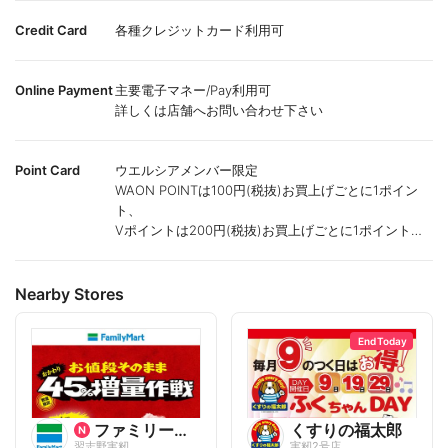
Credit Card
各種クレジットカード利用可
Online Payment
主要電子マネー/Pay利用可
詳しくは店舗へお問い合わせ下さい
Point Card
ウエルシアメンバー限定
WAON POINTは100円(税抜)お買上げごとに1ポイン
ト、
Vポイントは200円(税抜)お買上げごとに1ポイント進
呈致します。
ポイントが付かない商品もございます。
Nearby Stores
End Today
ファミリーマート
くすりの福太郎
習志野実籾
実籾2号店