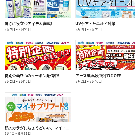
暑さに役立つアイテム満載!
UVケア・汗ニオイ対策
8月3日
～
8月31日
8月3日
～
8月31日
特別企画!7つのクーポン配信中!
アース製薬殺虫剤10%OFF
8月2日
～
8月10日
8月2日
～
8月10日
私のカラダにちょうどいい。マイ・サプリフード
8月1日
～
8月28日