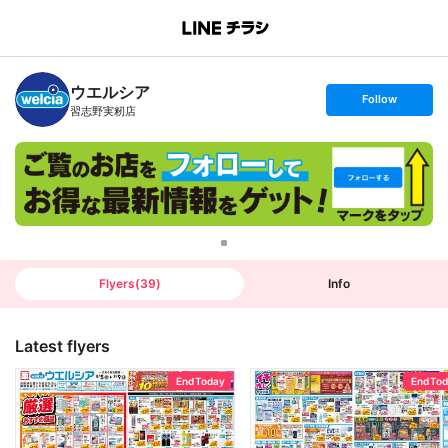
B
r
a
n
ウエルシア
c
s
Follow
h
e
習志野実籾店
T
t
o
f
p
o
l
l
o
w
Flyers
(
39
)
Info
Latest flyers
End Today
End To