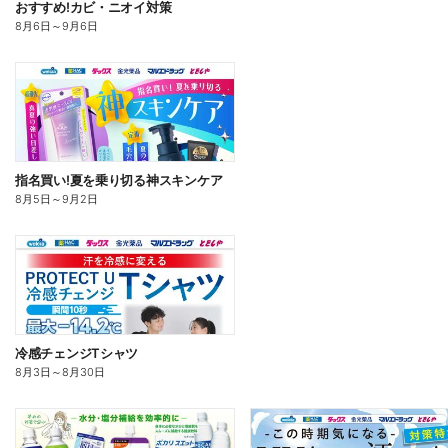
おすすめ!カビ・ニオイ対策
8月6日
～
9月6日
指名買い!夏を乗り切る神スキンケア
8月5日
～
9月2日
冷感チェンジTシャツ
8月3日
～
8月30日