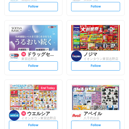
s
s
Follow
Follow
e
e
t
t
f
f
o
o
l
l
l
l
o
o
w
w
ドラッグセイムス
ノジマ
東習志野店
イオンタウン東習志野店
s
s
Follow
Follow
e
e
t
t
f
f
o
o
l
l
l
l
o
o
End Today
w
w
ウエルシア
アベイル
イオンタウン東習志野店
八千代台店
s
s
Follow
Follow
e
e