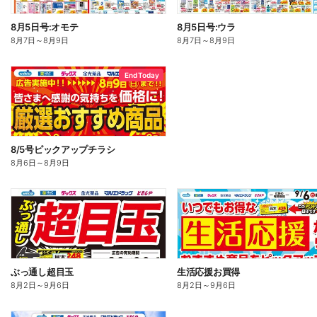
8月5日号:オモテ
8月5日号:ウラ
8月7日
～
8月9日
8月7日
～
8月9日
End Today
8/5号ピックアップチラシ
8月6日
～
8月9日
ぶっ通し超目玉
生活応援お買得
8月2日
～
9月6日
8月2日
～
9月6日