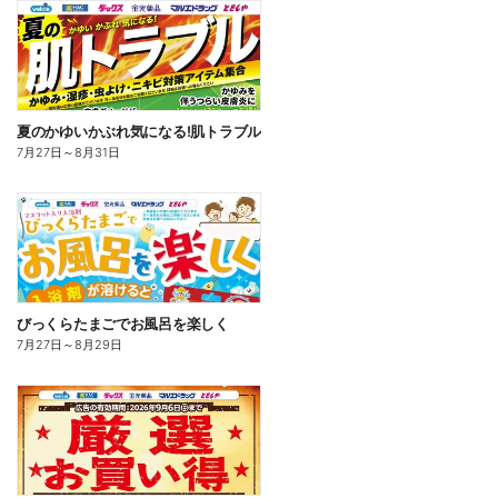
夏のかゆいかぶれ気になる!肌トラブル
7月27日
～
8月31日
びっくらたまごでお風呂を楽しく
7月27日
～
8月29日