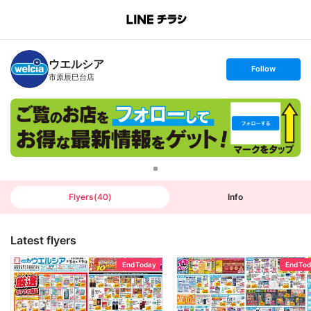
B
r
a
n
ウエルシア
c
s
Follow
h
e
市原辰巳台店
T
t
o
f
p
o
l
l
o
w
Flyers
(
40
)
Info
Latest flyers
End Today
End To