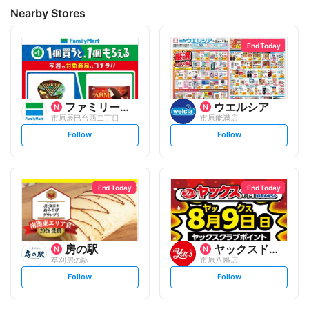
Nearby Stores
End Today
ファミリーマート
ウエルシア
市原辰巳台西二丁目
市原能満店
s
s
Follow
Follow
e
e
t
t
f
f
o
o
l
l
l
l
o
o
End Today
End Today
w
w
房の駅
ヤックスドラッグ
草刈房の駅
市原八幡店
s
s
Follow
Follow
e
e
t
t
f
f
o
o