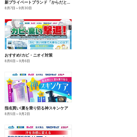
新プライベートブランド「からだとくらしに+1(プラスワン)」よりモンダミン口内トータルケア登場!
8月7日
～
9月30日
おすすめ!カビ・ニオイ対策
8月6日
～
9月6日
指名買い!夏を乗り切る神スキンケア
8月5日
～
9月2日