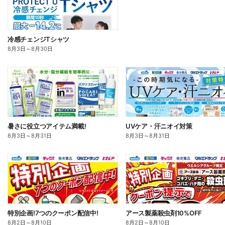
冷感チェンジTシャツ
8月3日
～
8月30日
暑さに役立つアイテム満載!
UVケア・汗ニオイ対策
8月3日
～
8月31日
8月3日
～
8月31日
特別企画!7つのクーポン配信中!
アース製薬殺虫剤10%OFF
8月2日
～
8月10日
8月2日
～
8月10日