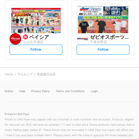
l
l
l
l
o
o
w
w
ベイシア
ゼビオスポーツエクスプレス
ちば古市場店
千葉浜野店
s
s
Follow
Follow
e
e
t
t
f
f
o
o
l
l
l
l
o
o
Home
ウエルシア
市原辰巳台店
w
w
Notice
Help
Privacy Policy
Terms and Conditions
Login
Prices in LINE Flyer
Prices in LINE Flyer may appear with tax included or both included and excluded. Products eligible
for reduced tax (8%) will have an asterisk (＊) next to their price. Some products have prices that in
clude trailing digits below ¥1. These prices may be truncated in LINE Flyer but could still affect you
r total if you purchase multiple items. Please check with the store in question for more detailed pric