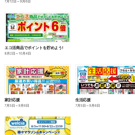
7月12日
～
9月6日
エコ活商品でポイントを貯めよう!
8月2日
～
10月4日
家計応援
生活応援
7月5日
～
9月6日
7月5日
～
9月6日