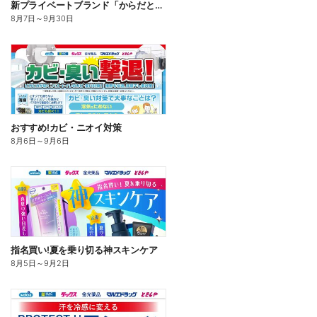
新プライベートブランド「からだとくらしに+1(プラスワン)」よりモンダミン口内トータルケア登場!
8月7日
～
9月30日
おすすめ!カビ・ニオイ対策
8月6日
～
9月6日
指名買い!夏を乗り切る神スキンケア
8月5日
～
9月2日