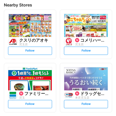
Nearby Stores
クスリのアオキ
コメリハード&グリーン
児玉店
児玉店
s
s
Follow
Follow
e
e
t
t
f
f
o
o
l
l
l
l
o
o
w
w
ファミリーマート
ドラッグセイムス
児玉
本庄児玉店
s
s
Follow
Follow
e
e
t
t
f
f
o
o