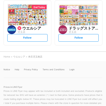
l
l
l
l
o
o
End Today
w
w
ウエルシア
ドラッグストアコスモス
児玉店
児玉店
s
s
Follow
Follow
e
e
t
t
f
f
o
o
l
l
l
l
o
o
Home
ウエルシア
本庄児玉南店
w
w
Notice
Help
Privacy Policy
Terms and Conditions
Login
Prices in LINE Flyer
Prices in LINE Flyer may appear with tax included or both included and excluded. Products eligible
for reduced tax (8%) will have an asterisk (＊) next to their price. Some products have prices that in
clude trailing digits below ¥1. These prices may be truncated in LINE Flyer but could still affect you
r total if you purchase multiple items. Please check with the store in question for more detailed pric