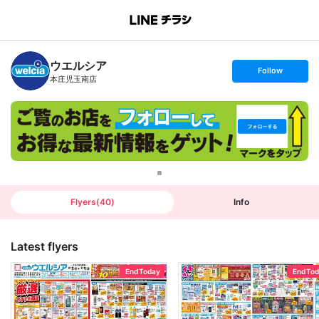
B
r
a
n
ウエルシア
c
s
Follow
h
e
本庄児玉南店
T
t
o
f
p
o
l
l
o
w
Flyers
(
40
)
Info
Latest flyers
End Today
End To