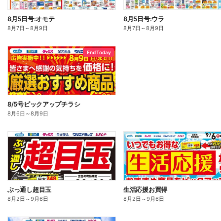
8月5日号:オモテ
8月5日号:ウラ
8月7日
～
8月9日
8月7日
～
8月9日
End Today
8/5号ピックアップチラシ
8月6日
～
8月9日
ぶっ通し超目玉
生活応援お買得
8月2日
～
9月6日
8月2日
～
9月6日