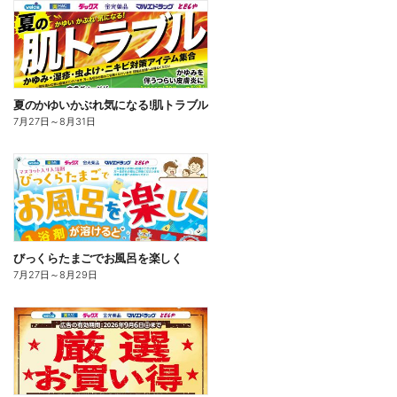
夏のかゆいかぶれ気になる!肌トラブル
7月27日
～
8月31日
びっくらたまごでお風呂を楽しく
7月27日
～
8月29日