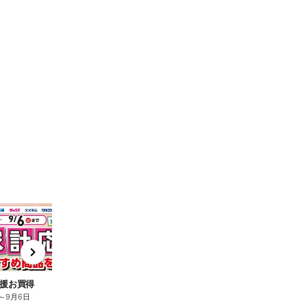
t
x
e
n
援お買得
～
9月6日