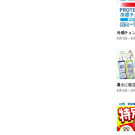
冷感チェ
8月3日
～
8
暑さに役立
8月3日
～
8