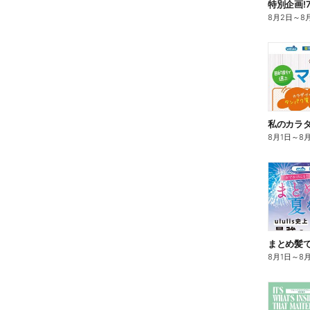
特別企画!
8月2日
～
8
8月1日
～
8
まとめ髪で
8月1日
～
8