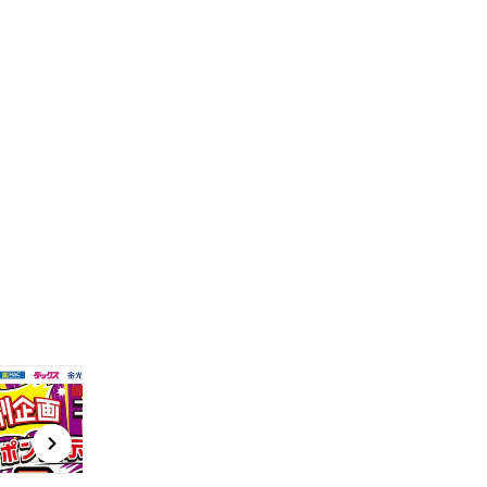
t
x
e
n