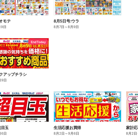
:オモテ
8月5日号:ウラ
月9日
8月7日
～
8月9日
End Today
ックアップチラシ
月9日
超目玉
生活応援お買得
家計応
月6日
8月2日
～
9月6日
8月2日