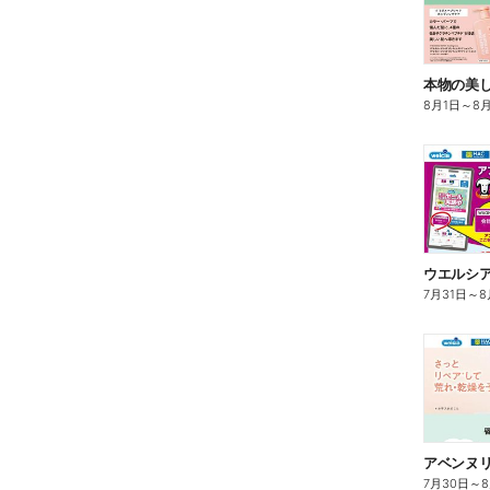
本物の美
8月1日
～
8
7月31日
～
8
7月30日
～