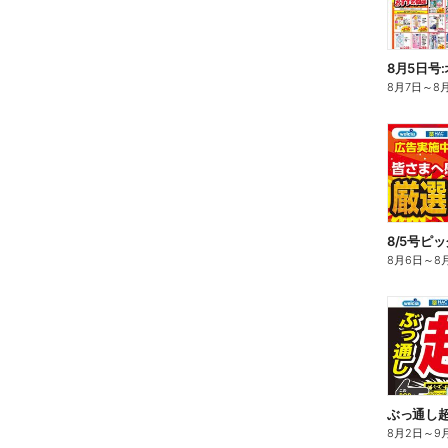
8月5日号
8月7日
～
8
8/5号ピ
8月6日
～
8
ぶっ通し
8月2日
～
9