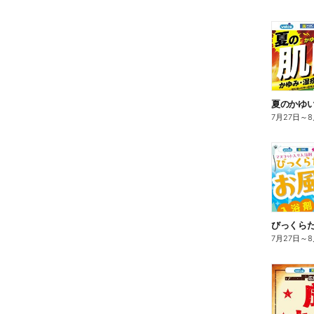
夏のかゆ
7月27日
～
8
びっくら
7月27日
～
8