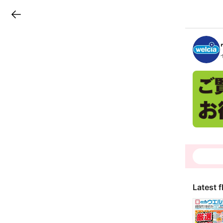
LINEチラシ
B
r
a
n
c
h
T
o
p
Latest f