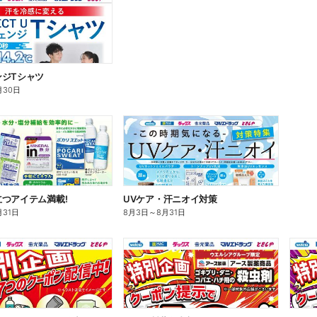
ンジTシャツ
月30日
つアイテム満載!
UVケア・汗ニオイ対策
月31日
8月3日
～
8月31日