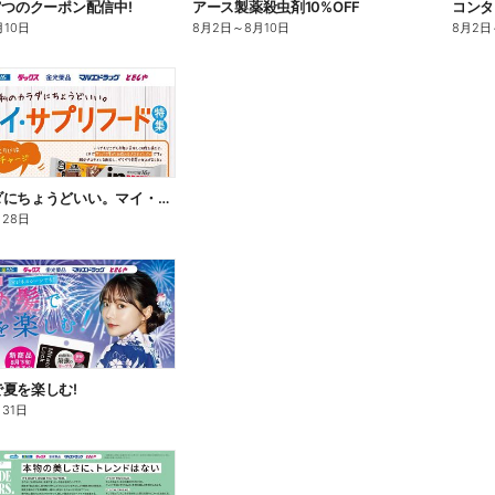
7つのクーポン配信中!
アース製薬殺虫剤10%OFF
コンタ
月10日
8月2日
～
8月10日
8月2日
私のカラダにちょうどいい。マイ・サプリフード
月28日
夏を楽しむ!
月31日