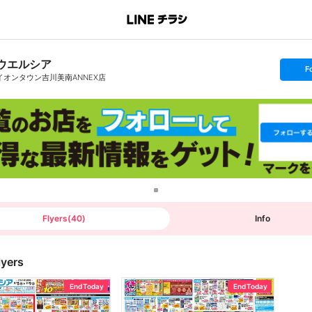
ウエルシア
s
F
e
イオンタウン吉川美南ANNEX店
t
f
o
l
l
o
w
Flyers
(
40
)
Info
lyers
End Today
End Today