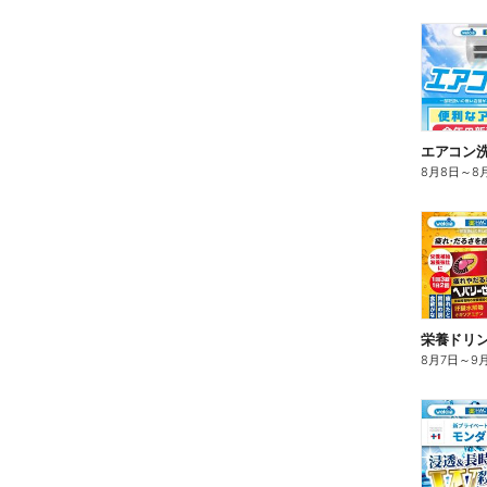
エアコン
8月8日
～
8
栄養ドリ
8月7日
～
9