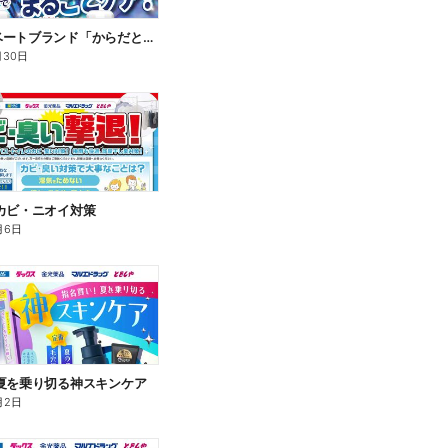
新プライベートブランド「からだとくらしに+1(プラスワン)」よりモンダミン口内トータルケア登場!
月30日
カビ・ニオイ対策
月6日
夏を乗り切る神スキンケア
月2日