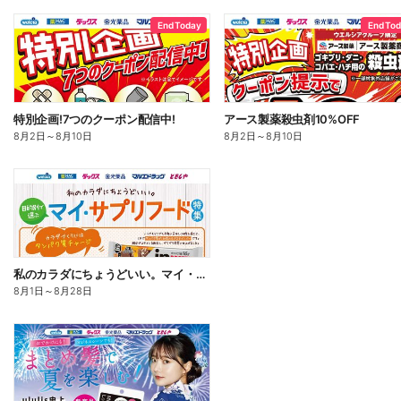
End Today
End To
特別企画!7つのクーポン配信中!
アース製薬殺虫剤10%OFF
8月2日
～
8月10日
8月2日
～
8月10日
私のカラダにちょうどいい。マイ・サプリフード
8月1日
～
8月28日