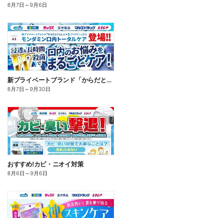
8月7日
～
9月6日
新プライベートブランド「からだとくらしに+1(プラスワン)」よりモンダミン口内トータルケア登場!
8月7日
～
9月30日
おすすめ!カビ・ニオイ対策
8月6日
～
9月6日