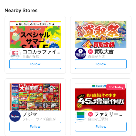
ポイントが付かない商品もございます。
Nearby Stores
ココカラファイン
買取大吉
自由が丘店
自由が丘店
s
s
Follow
Follow
e
e
t
t
f
f
o
o
l
l
l
l
o
o
End Today
w
w
ノジマ
ファミリーマート
フレル・ウィズ自由が丘店
自由が丘駅前
s
s
Follow
Follow
e
e
t
t