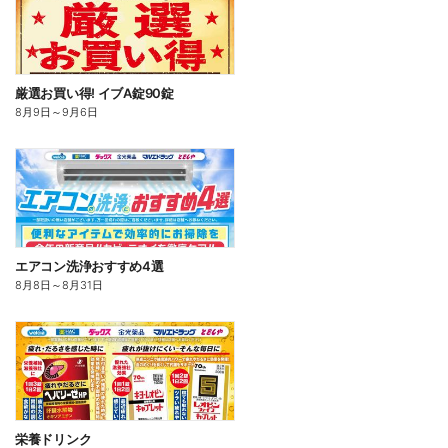
厳選お買い得! イブA錠90錠
8月9日
～
9月6日
エアコン洗浄おすすめ4選
8月8日
～
8月31日
栄養ドリンク