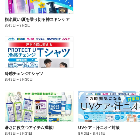
指名買い!夏を乗り切る神スキンケア
8月5日
～
9月2日
冷感チェンジTシャツ
8月3日
～
8月30日
暑さに役立つアイテム満載!
UVケア・汗ニオイ対策
8月3日
～
8月31日
8月3日
～
8月31日