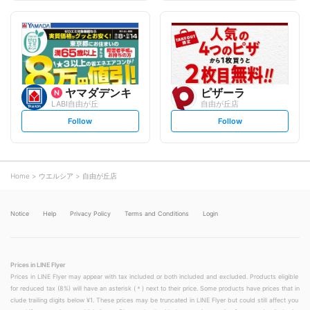
f
f
o
o
l
l
l
l
o
o
w
w
ヤマダデンキ
ピザーラ
LABI自由が丘
自由が丘店
s
s
Follow
Follow
e
e
t
t
f
f
o
o
l
l
l
l
o
o
Home
ウエルシア
自由が丘店
w
w
Notice
Help
Privacy Policy
Terms and Conditions
Login
Prices in LINE Flyer
Prices in LINE Flyer may appear with tax included or both included and excluded. Products eligible
for reduced tax (8%) will have an asterisk (＊) next to their price. Some products have prices that in
clude trailing digits below ¥1. These prices may be truncated in LINE Flyer but could still affect you