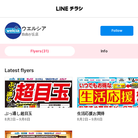
B
r
a
n
ウエルシア
c
s
Follow
h
e
自由が丘店
T
t
o
f
p
o
l
l
Flyers
(
31
)
Info
o
w
Latest flyers
ぶっ通し超目玉
生活応援お買得
8月2日
～
9月6日
8月2日
～
9月6日