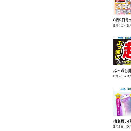
8月5日号
8月4日
～
8
ぶっ通し
8月2日
～
9
指名買い!
8月5日
～
9