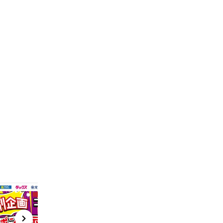
t
x
e