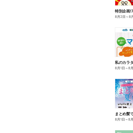
特別企画!
8月2日
～
8
8月1日
～
8
まとめ髪で
8月1日
～
8