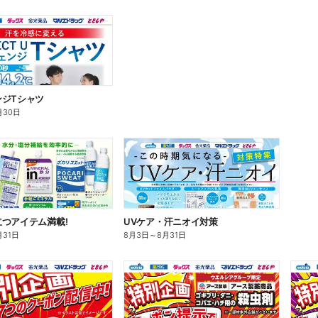
ンジTシャツ
月30日
つアイテム満載!
UVケア・汗ニオイ対策
月31日
8月3日
～
8月31日