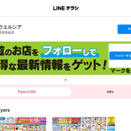
ウエルシア
s
F
e
世田谷砧店
t
f
o
l
l
o
w
Flyers
(
36
)
Info
lyers