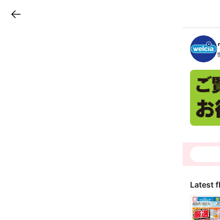
LINEチラシ
B
r
a
n
c
h
T
o
p
Latest f