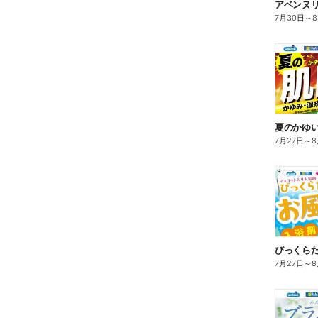
7月30日
～
夏のかゆ
7月27日
～
8
びっくら
7月27日
～
8