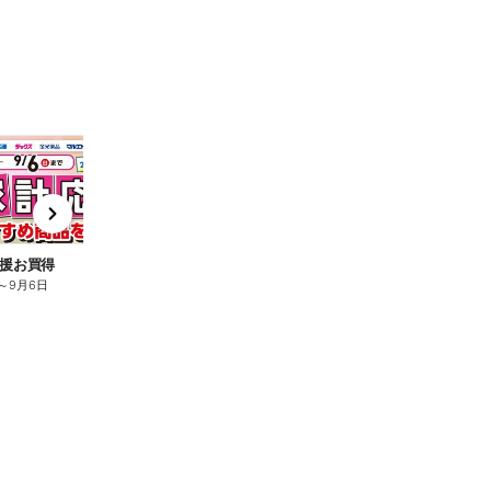
t
x
e
n
援お買得
～
9月6日