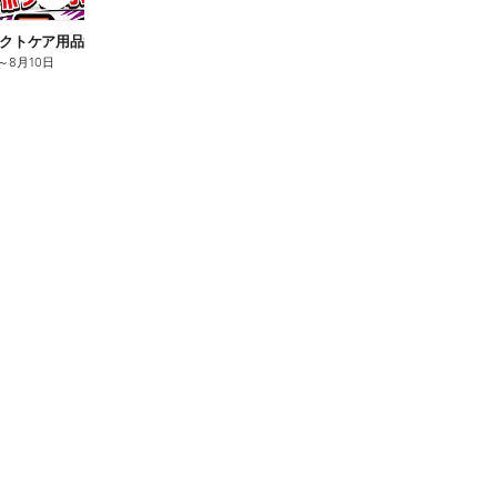
n
クトケア用品10%OFF
ロリエ全品10%OFF
キ
～
8月10日
8月2日
～
8月10日
8