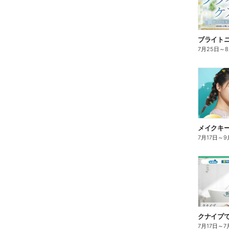
ブライト
7月25日
～
7月17日
～
9
クナイプで
7月17日
～
7