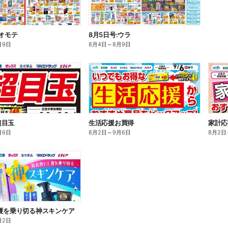
:オモテ
8月5日号:ウラ
月9日
8月4日
～
8月9日
超目玉
生活応援お買得
家計応
月6日
8月2日
～
9月6日
8月2日
夏を乗り切る神スキンケア
月2日