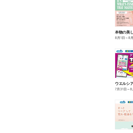
本物の美
8月1日
～
8
7月31日
～
8