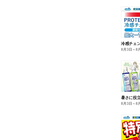
冷感チェ
8月3日
～
8
暑さに役立
8月3日
～
8