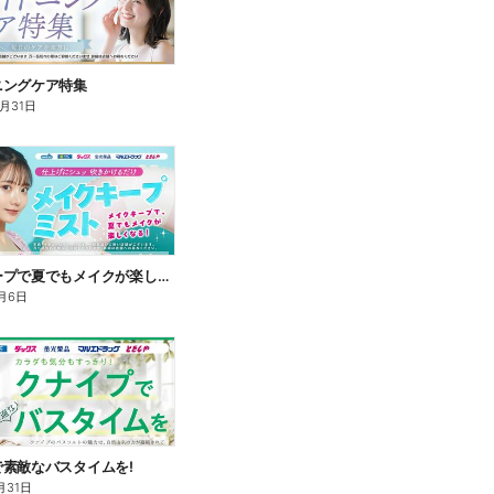
ニングケア特集
8月31日
メイクキープで夏でもメイクが楽しくなる!
月6日
素敵なバスタイムを!
月31日