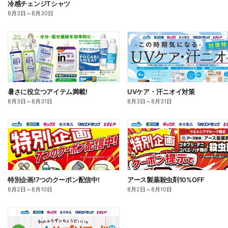
冷感チェンジTシャツ
8月3日
～
8月30日
暑さに役立つアイテム満載!
UVケア・汗ニオイ対策
8月3日
～
8月31日
8月3日
～
8月31日
特別企画!7つのクーポン配信中!
アース製薬殺虫剤10%OFF
8月2日
～
8月10日
8月2日
～
8月10日