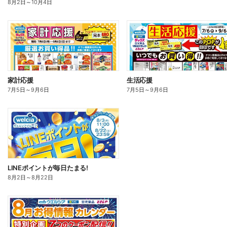
8月2日
～
10月4日
家計応援
生活応援
7月5日
～
9月6日
7月5日
～
9月6日
LINEポイントが毎日たまる!
8月2日
～
8月22日