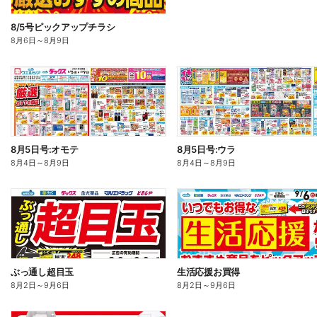
8/5号ピックアップチラシ
8月6日
～
8月9日
8月5日号:オモテ
8月5日号:ウラ
8月4日
～
8月9日
8月4日
～
8月9日
ぶっ通し超目玉
生活応援お買得
8月2日
～
9月6日
8月2日
～
9月6日