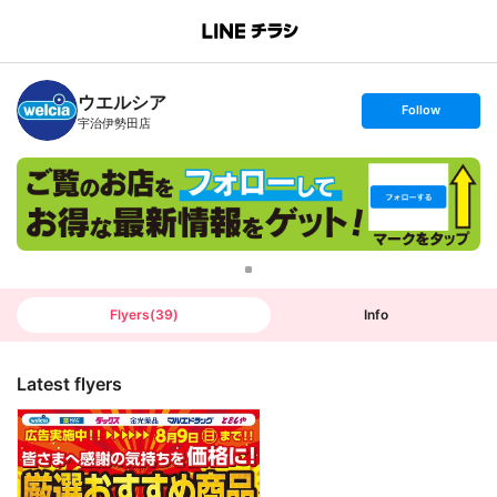
B
r
a
n
ウエルシア
c
s
Follow
h
e
宇治伊勢田店
T
t
o
f
p
o
l
l
o
w
Flyers
(
39
)
Info
Latest flyers