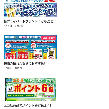
新プライベートブランド「からだとくらしに+1(プラスワン)」よりモンダミン口内トータルケア登場!
7月4日
～
8月7日
End Today
梅雨の疲れだるさにおすすめ!
6月5日
～
8月7日
エコ活商品でポイントを貯めよう!