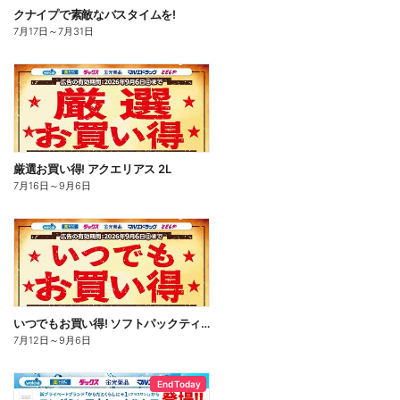
クナイプで素敵なバスタイムを!
7月17日
～
7月31日
厳選お買い得! アクエリアス 2L
7月16日
～
9月6日
いつでもお買い得! ソフトパックティッシュ
7月12日
～
9月6日
End Today