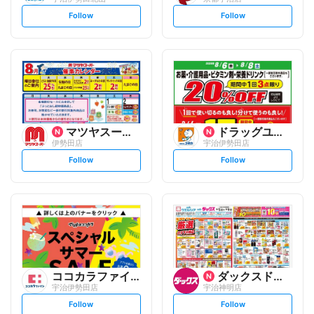
s
s
Follow
Follow
e
e
t
t
f
f
o
o
l
l
l
l
o
o
w
w
マツヤスーパー
ドラッグユタカ
伊勢田店
宇治伊勢田店
s
s
Follow
Follow
e
e
t
t
f
f
o
o
l
l
l
l
o
o
w
w
ココカラファイン
ダックスドラッグ
宇治伊勢田店
宇治神明店
s
s
Follow
Follow
e
e