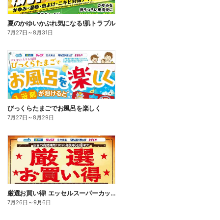
夏のかゆいかぶれ気になる!肌トラブル
7月27日
～
8月31日
びっくらたまごでお風呂を楽しく
7月27日
～
8月29日
厳選お買い得! エッセルスーパーカップ
7月26日
～
9月6日