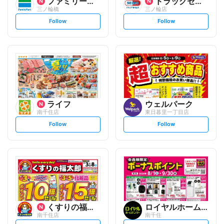
ファミリーマート
ドラッグセイムス
三ノ輪橋
三ノ輪店
s
s
Follow
Follow
e
e
t
t
f
f
o
o
l
l
l
l
o
o
w
w
ライフ
ウェルパーク
南千住店
東日暮里一丁目店
s
s
Follow
Follow
e
e
t
t
f
f
o
o
l
l
l
l
o
o
w
w
くすりの福太郎
ロイヤルホームセンター
南千住店
南千住