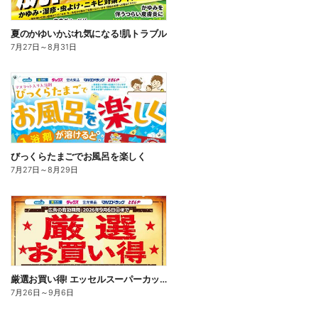
夏のかゆいかぶれ気になる!肌トラブル
7月27日
～
8月31日
びっくらたまごでお風呂を楽しく
7月27日
～
8月29日
厳選お買い得! エッセルスーパーカップ
7月26日
～
9月6日