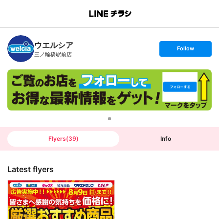
B
r
a
n
ウエルシア
c
s
Follow
h
e
三ノ輪橋駅前店
T
t
o
f
p
o
l
l
o
w
Flyers
(
39
)
Info
Latest flyers