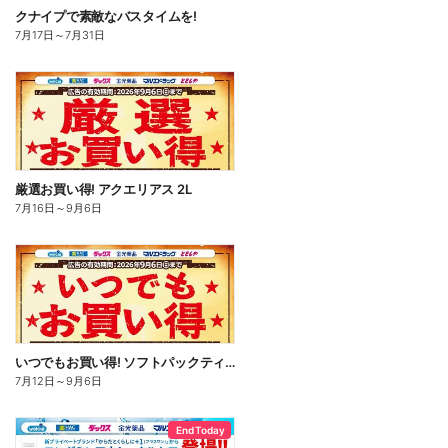
クナイプで素敵なバスタイムを!
7月17日
～
7月31日
厳選お買い得! アクエリアス 2L
7月16日
～
9月6日
いつでもお買い得! ソフトパックティッシュ
7月12日
～
9月6日
End Today