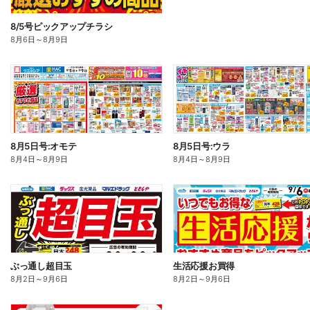
8/5号ピックアップチラシ
8月6日
～
8月9日
8月5日号:オモテ
8月5日号:ウラ
8月4日
～
8月9日
8月4日
～
8月9日
ぶっ通し超目玉
生活応援お買得
8月2日
～
9月6日
8月2日
～
9月6日