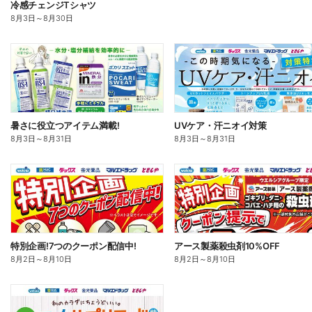
冷感チェンジTシャツ
8月3日
～
8月30日
暑さに役立つアイテム満載!
UVケア・汗ニオイ対策
8月3日
～
8月31日
8月3日
～
8月31日
特別企画!7つのクーポン配信中!
アース製薬殺虫剤10%OFF
8月2日
～
8月10日
8月2日
～
8月10日