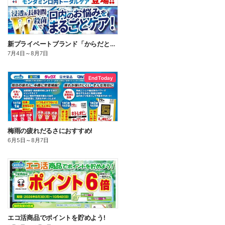
新プライベートブランド「からだとくらしに+1(プラスワン)」よりモンダミン口内トータルケア登場!
7月4日
～
8月7日
End Today
梅雨の疲れだるさにおすすめ!
6月5日
～
8月7日
エコ活商品でポイントを貯めよう!