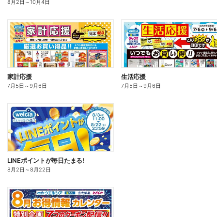
8月2日
～
10月4日
家計応援
生活応援
7月5日
～
9月6日
7月5日
～
9月6日
LINEポイントが毎日たまる!
8月2日
～
8月22日