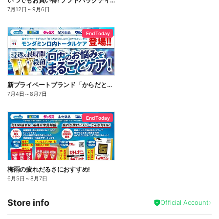
いつでもお買い得! ソフトパックティッシュ
7月12日
～
9月6日
End Today
新プライベートブランド「からだとくらしに+1(プラスワン)」よりモンダミン口内トータルケア登場!
7月4日
～
8月7日
End Today
梅雨の疲れだるさにおすすめ!
6月5日
～
8月7日
Store info
Official Account