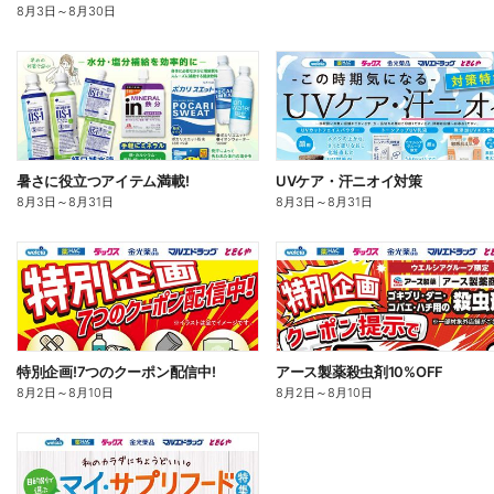
8月3日
～
8月30日
暑さに役立つアイテム満載!
UVケア・汗ニオイ対策
8月3日
～
8月31日
8月3日
～
8月31日
特別企画!7つのクーポン配信中!
アース製薬殺虫剤10%OFF
8月2日
～
8月10日
8月2日
～
8月10日