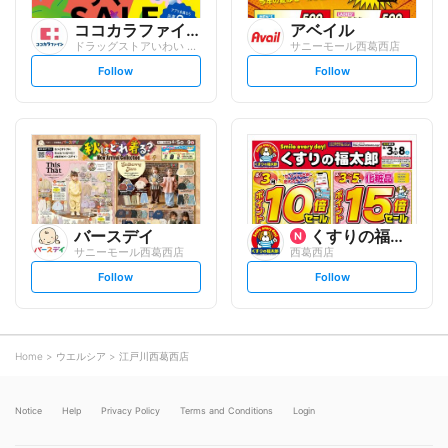
ココカラファイン
アベイル
ドラッグストアいわい 西葛西サンパティオ...
サニーモール西葛西店
s
s
Follow
Follow
e
e
t
t
f
f
o
o
l
l
l
l
o
o
w
w
バースデイ
くすりの福太郎
サニーモール西葛西店
西葛西店
s
s
Follow
Follow
e
e
t
t
f
f
o
o
l
l
l
l
o
o
Home
ウエルシア
江戸川西葛西店
w
w
Notice
Help
Privacy Policy
Terms and Conditions
Login