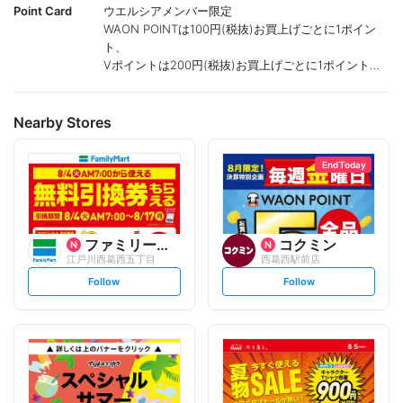
Point Card
ウエルシアメンバー限定
WAON POINTは100円(税抜)お買上げごとに1ポイン
ト、
Vポイントは200円(税抜)お買上げごとに1ポイント進
呈致します。
ポイントが付かない商品もございます。
Nearby Stores
End Today
ファミリーマート
コクミン
江戸川西葛西五丁目
西葛西駅前店
s
s
Follow
Follow
e
e
t
t
f
f
o
o
l
l
l
l
o
o
w
w