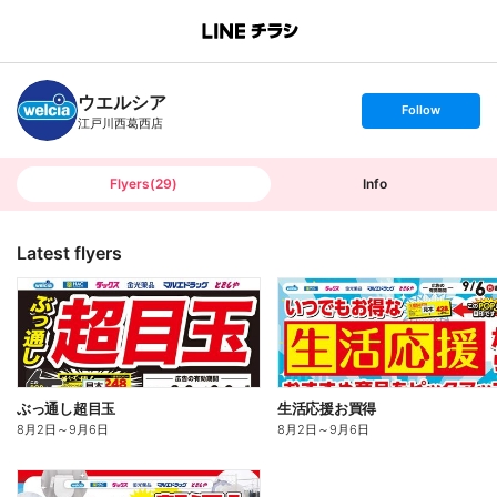
B
r
a
n
ウエルシア
c
s
Follow
h
e
江戸川西葛西店
T
t
o
f
p
o
l
l
Flyers
(
29
)
Info
o
w
Latest flyers
ぶっ通し超目玉
生活応援お買得
8月2日
～
9月6日
8月2日
～
9月6日