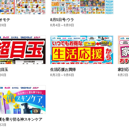
:オモテ
8月5日号:ウラ
月9日
8月4日
～
8月9日
超目玉
生活応援お買得
家計応
月6日
8月2日
～
9月6日
8月2日
夏を乗り切る神スキンケア
月2日