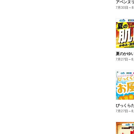
7月30日
～
夏のかゆ
7月27日
～
8
びっくら
7月27日
～
8