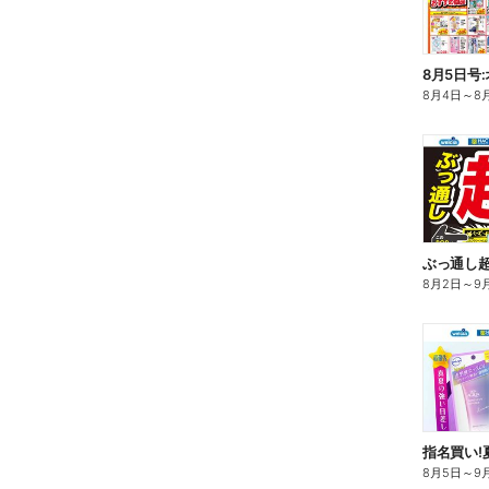
8月5日号
8月4日
～
8
ぶっ通し
8月2日
～
9
指名買い!
8月5日
～
9