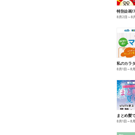
特別企画!
8月2日
～
8
8月1日
～
8
まとめ髪で
8月1日
～
8