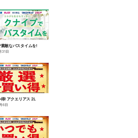
素敵なバスタイムを!
月31日
得! アクエリアス 2L
月6日