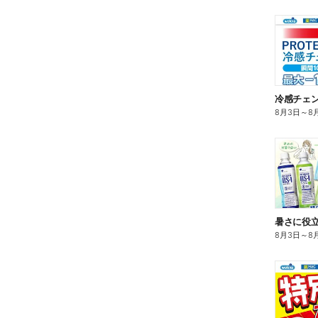
冷感チェ
8月3日
～
8
暑さに役立
8月3日
～
8