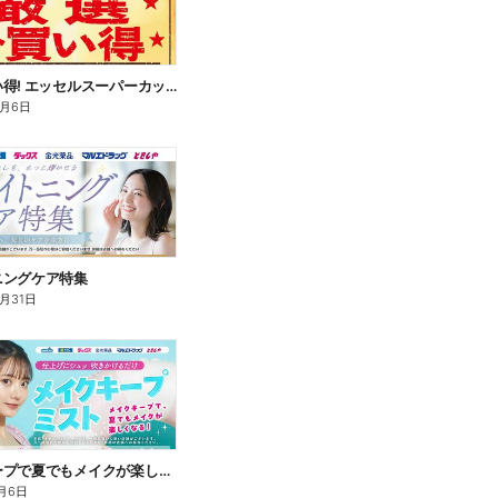
厳選お買い得! エッセルスーパーカップ
9月6日
ニングケア特集
8月31日
メイクキープで夏でもメイクが楽しくなる!
月6日