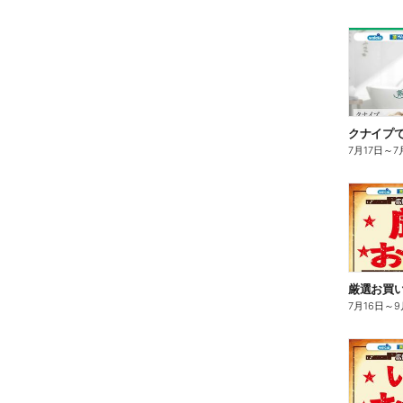
クナイプで
7月17日
～
7
厳選お買い
7月16日
～
9