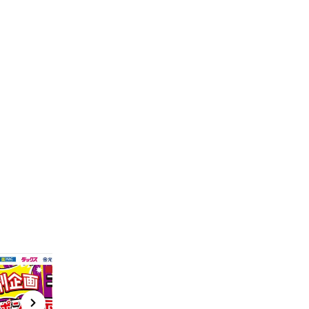
t
x
e