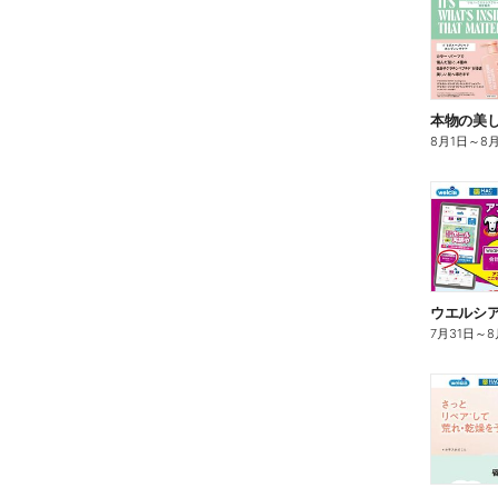
本物の美
8月1日
～
8
7月31日
～
8