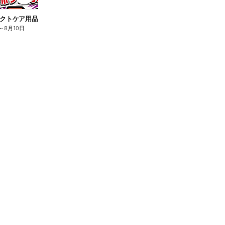
n
クトケア用品10%OFF
ロリエ全品10%OFF
キ
～
8月10日
8月2日
～
8月10日
8