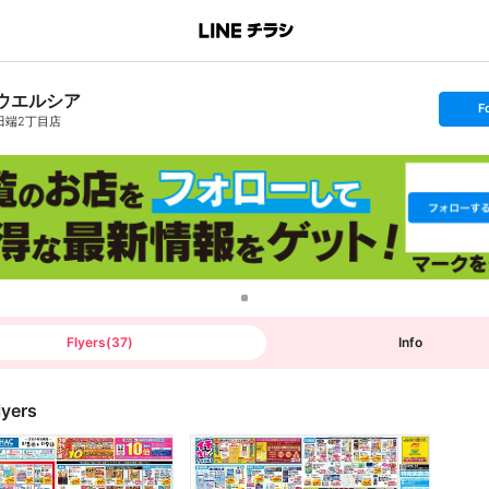
ウエルシア
s
F
e
田端2丁目店
t
f
o
l
l
o
w
Flyers
(
37
)
Info
lyers