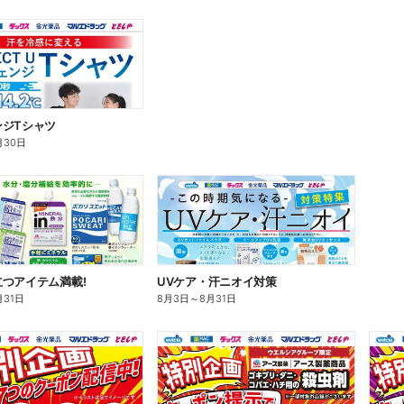
ンジTシャツ
月30日
つアイテム満載!
UVケア・汗ニオイ対策
月31日
8月3日
～
8月31日