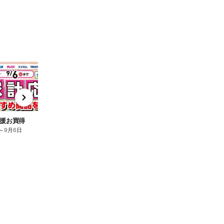
t
x
e
n
援お買得
～
9月6日