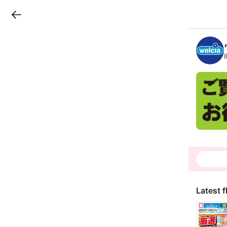
LINEチラシ
B
r
a
n
c
h
T
o
p
Latest f