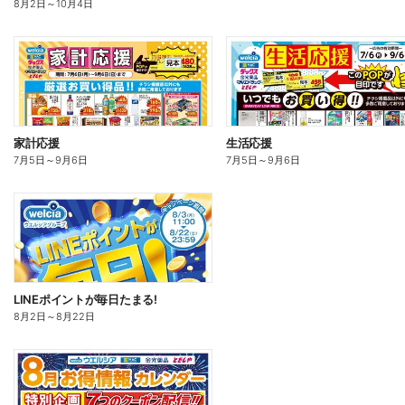
8月2日
～
10月4日
家計応援
生活応援
7月5日
～
9月6日
7月5日
～
9月6日
LINEポイントが毎日たまる!
8月2日
～
8月22日