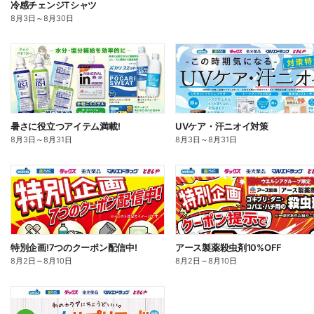
冷感チェンジTシャツ
8月3日
～
8月30日
暑さに役立つアイテム満載!
UVケア・汗ニオイ対策
8月3日
～
8月31日
8月3日
～
8月31日
特別企画!7つのクーポン配信中!
アース製薬殺虫剤10%OFF
8月2日
～
8月10日
8月2日
～
8月10日