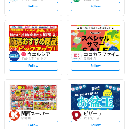
s
s
Follow
Follow
e
e
t
t
f
f
o
o
l
l
l
l
o
o
w
w
ウエルシア
ココカラファイン
尼崎武庫之荘北店
昆陽東店
s
s
Follow
Follow
e
e
t
t
f
f
o
o
l
l
l
l
o
o
w
w
関西スーパー
ピザーラ
稲野店
武庫之荘店
s
s
Follow
Follow
e
e