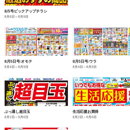
8/5号ピックアップチラシ
8月6日
～
8月9日
8月5日号:オモテ
8月5日号:ウラ
8月4日
～
8月9日
8月4日
～
8月9日
ぶっ通し超目玉
生活応援お買得
8月2日
～
9月6日
8月2日
～
9月6日