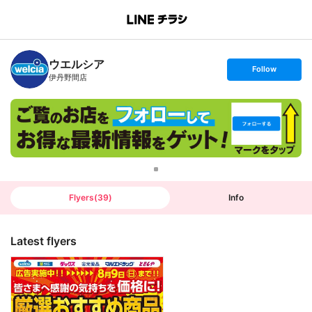
B
r
a
n
ウエルシア
c
s
Follow
h
e
伊丹野間店
T
t
o
f
p
o
l
l
o
w
Flyers
(
39
)
Info
Latest flyers