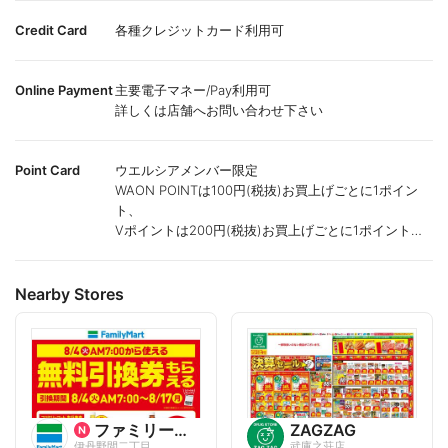
Credit Card
各種クレジットカード利用可
Online Payment
主要電子マネー/Pay利用可
詳しくは店舗へお問い合わせ下さい
Point Card
ウエルシアメンバー限定
WAON POINTは100円(税抜)お買上げごとに1ポイン
ト、
Vポイントは200円(税抜)お買上げごとに1ポイント進
呈致します。
ポイントが付かない商品もございます。
Nearby Stores
ファミリーマート
ZAGZAG
伊丹野間二丁目
武庫之荘店