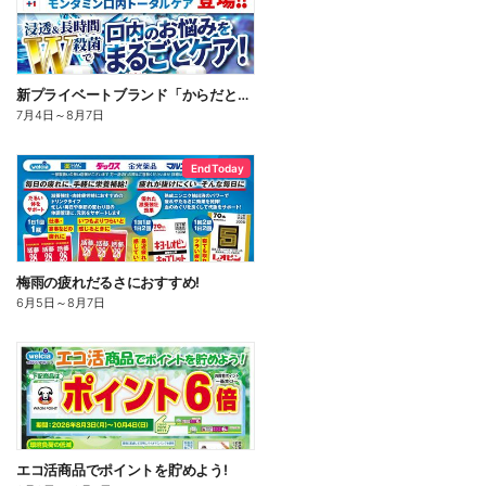
新プライベートブランド「からだとくらしに+1(プラスワン)」よりモンダミン口内トータルケア登場!
7月4日
～
8月7日
End Today
梅雨の疲れだるさにおすすめ!
6月5日
～
8月7日
エコ活商品でポイントを貯めよう!