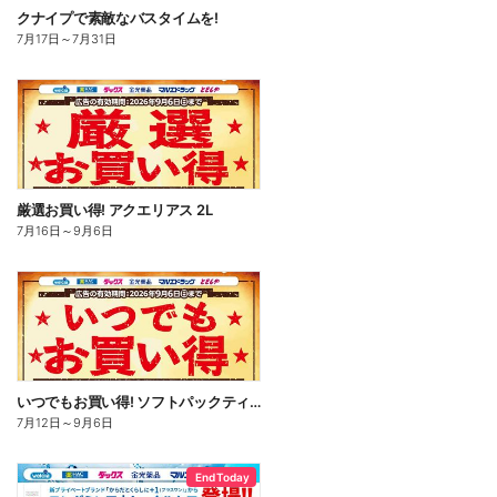
クナイプで素敵なバスタイムを!
7月17日
～
7月31日
厳選お買い得! アクエリアス 2L
7月16日
～
9月6日
いつでもお買い得! ソフトパックティッシュ
7月12日
～
9月6日
End Today