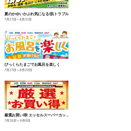
夏のかゆいかぶれ気になる!肌トラブル
7月27日
～
8月31日
びっくらたまごでお風呂を楽しく
7月27日
～
8月29日
厳選お買い得! エッセルスーパーカップ
7月26日
～
9月6日