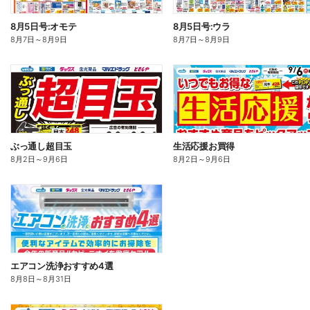
8月5日号:オモテ
8月5日号:ウラ
8月7日
～
8月9日
8月7日
～
8月9日
ぶっ通し超目玉
生活応援お買得
8月2日
～
9月6日
8月2日
～
9月6日
エアコン洗浄おすすめ4選
8月8日
～
8月31日