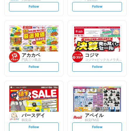
s
s
Follow
Follow
e
e
t
t
f
f
o
o
l
l
l
l
o
o
w
w
アカカベ
コジマ
門真三ツ島店
コジマ×ビックカメラ大東店
s
s
Follow
Follow
e
e
t
t
f
f
o
o
l
l
l
l
o
o
w
w
バースデイ
アベイル
鶴見店
鶴見FM店
s
s
Follow
Follow
e
e