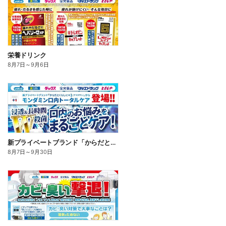
栄養ドリンク
8月7日
～
9月6日
新プライベートブランド「からだとくらしに+1(プラスワン)」よりモンダミン口内トータルケア登場!
8月7日
～
9月30日