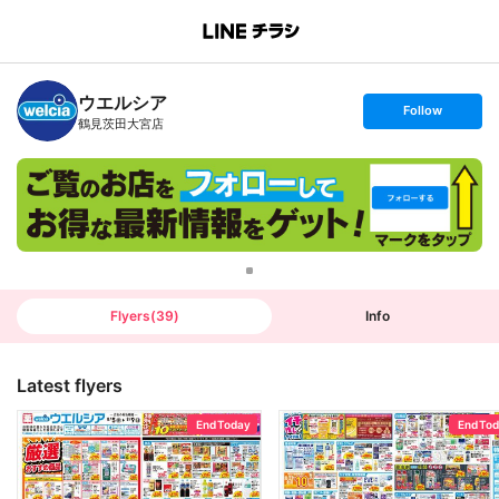
B
r
a
n
ウエルシア
c
s
Follow
h
e
鶴見茨田大宮店
T
t
o
f
p
o
l
l
o
w
Flyers
(
39
)
Info
Latest flyers
End Today
End To