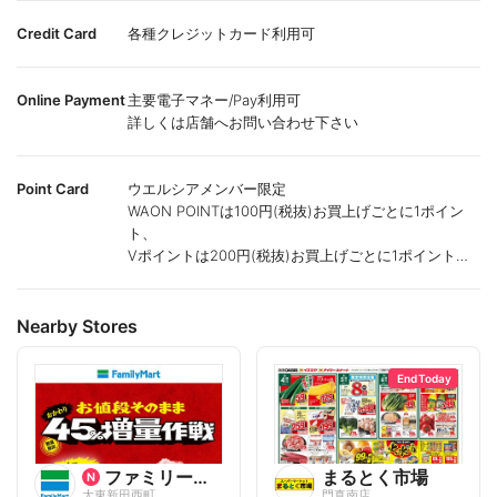
Credit Card
各種クレジットカード利用可
Online Payment
主要電子マネー/Pay利用可
詳しくは店舗へお問い合わせ下さい
Point Card
ウエルシアメンバー限定
WAON POINTは100円(税抜)お買上げごとに1ポイン
ト、
Vポイントは200円(税抜)お買上げごとに1ポイント進
呈致します。
ポイントが付かない商品もございます。
Nearby Stores
End Today
ファミリーマート
まるとく市場
大東新田西町
門真南店