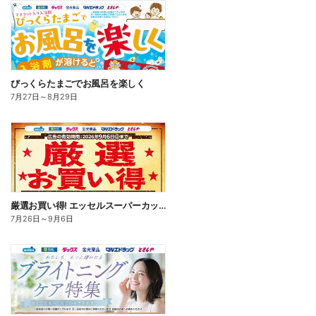
びっくらたまごでお風呂を楽しく
7月27日
～
8月29日
厳選お買い得! エッセルスーパーカップ
7月26日
～
9月6日