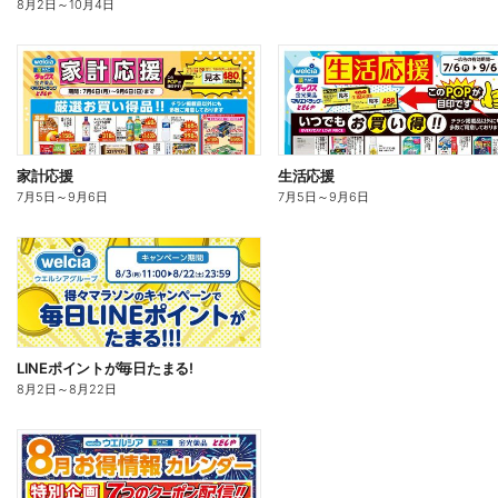
8月2日
～
10月4日
家計応援
生活応援
7月5日
～
9月6日
7月5日
～
9月6日
LINEポイントが毎日たまる!
8月2日
～
8月22日