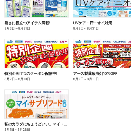
暑さに役立つアイテム満載!
UVケア・汗ニオイ対策
8月3日
～
8月31日
8月3日
～
8月31日
特別企画!7つのクーポン配信中!
アース製薬殺虫剤10%OFF
8月2日
～
8月10日
8月2日
～
8月10日
私のカラダにちょうどいい。マイ・サプリフード
8月1日
～
8月28日