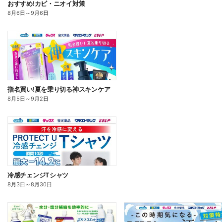
おすすめ!カビ・ニオイ対策
8月6日
～
9月6日
指名買い!夏を乗り切る神スキンケア
8月5日
～
9月2日
冷感チェンジTシャツ
8月3日
～
8月30日