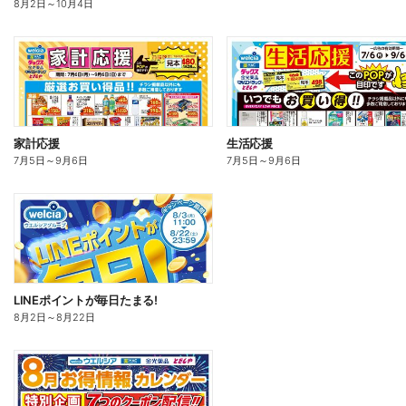
8月2日
～
10月4日
家計応援
生活応援
7月5日
～
9月6日
7月5日
～
9月6日
LINEポイントが毎日たまる!
8月2日
～
8月22日