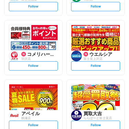
s
s
Follow
Follow
e
e
t
t
f
f
o
o
l
l
l
l
o
o
w
w
コメリハード&グリーン
ウエルシア
羽沢店
富士見上沢店
s
s
Follow
Follow
e
e
t
t
f
f
o
o
l
l
l
l
o
o
w
w
アベイル
買取大吉
鶴瀬店
ららぽーと富士見店
s
s
Follow
Follow
e
e