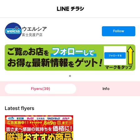
B
r
a
n
ウエルシア
c
s
Follow
h
e
富士見渡戸店
T
t
o
f
p
o
l
l
o
w
Flyers
(
39
)
Info
Latest flyers