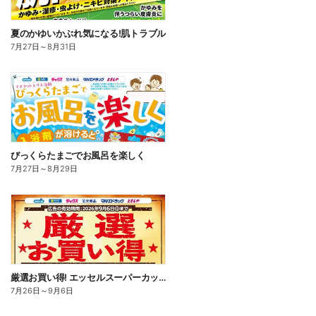
夏のかゆいかぶれ気になる!肌トラブル
7月27日
～
8月31日
びっくらたまごでお風呂を楽しく
7月27日
～
8月29日
厳選お買い得! エッセルスーパーカップ
7月26日
～
9月6日