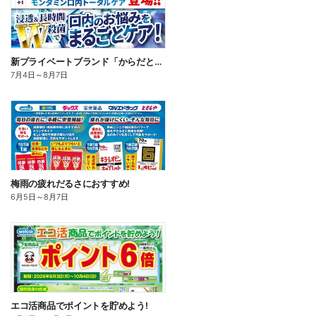
新プライベートブランド「からだとくらしに+1(プラスワン)」よりモンダミン口内トータルケア登場!
7月4日
～
8月7日
梅雨の疲れだるさにおすすめ!
6月5日
～
8月7日
エコ活商品でポイントを貯めよう!