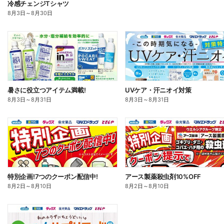
冷感チェンジTシャツ
8月3日
～
8月30日
暑さに役立つアイテム満載!
UVケア・汗ニオイ対策
8月3日
～
8月31日
8月3日
～
8月31日
特別企画!7つのクーポン配信中!
アース製薬殺虫剤10%OFF
8月2日
～
8月10日
8月2日
～
8月10日