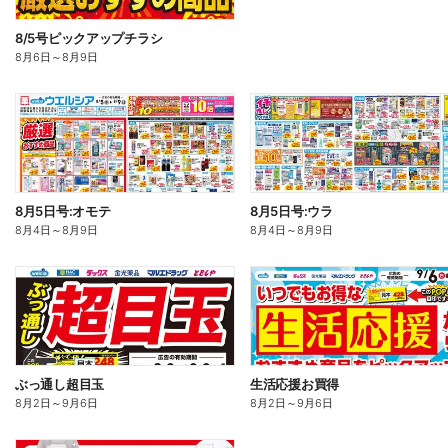
8/5号ピックアップチラシ
8月6日
～
8月9日
8月5日号:オモテ
8月5日号:ウラ
8月4日
～
8月9日
8月4日
～
8月9日
ぶっ通し超目玉
生活応援お買得
8月2日
～
9月6日
8月2日
～
9月6日