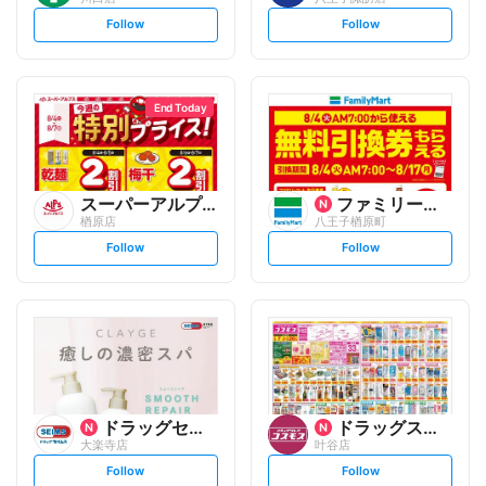
s
s
Follow
Follow
e
e
t
t
f
f
o
o
l
l
l
l
o
o
End Today
w
w
スーパーアルプス
ファミリーマート
楢原店
八王子楢原町
s
s
Follow
Follow
e
e
t
t
f
f
o
o
l
l
l
l
o
o
w
w
ドラッグセイムス
ドラッグストアコスモス
大楽寺店
叶谷店
s
s
Follow
Follow
e
e