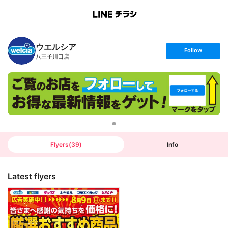
B
r
a
n
ウエルシア
c
s
Follow
h
e
八王子川口店
T
t
o
f
p
o
l
l
o
w
Flyers
(
39
)
Info
Latest flyers