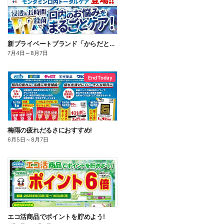
新プライベートブランド「からだとくらしに+1(プラスワン)」よりモンダミン口内トータルケア登場!
7月4日
～
8月7日
End Today
梅雨の疲れだるさにおすすめ!
6月5日
～
8月7日
エコ活商品でポイントを貯めよう!