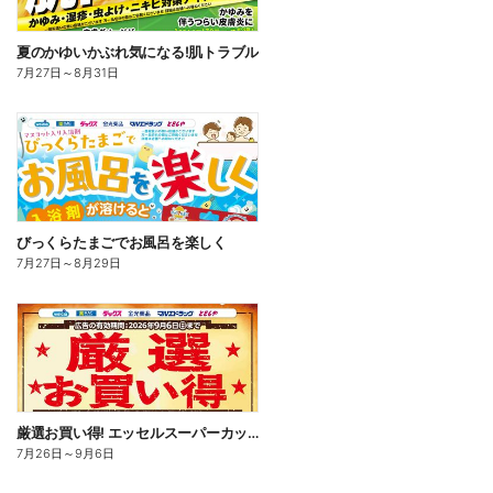
夏のかゆいかぶれ気になる!肌トラブル
7月27日
～
8月31日
びっくらたまごでお風呂を楽しく
7月27日
～
8月29日
厳選お買い得! エッセルスーパーカップ
7月26日
～
9月6日