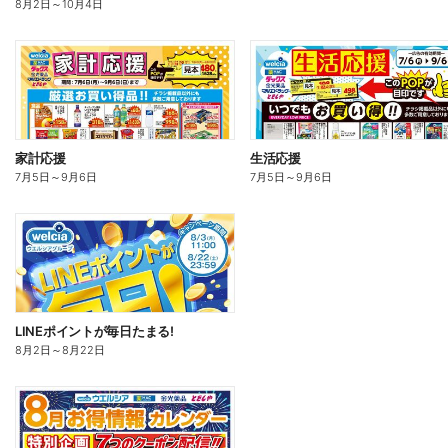
8月2日
～
10月4日
家計応援
生活応援
7月5日
～
9月6日
7月5日
～
9月6日
LINEポイントが毎日たまる!
8月2日
～
8月22日