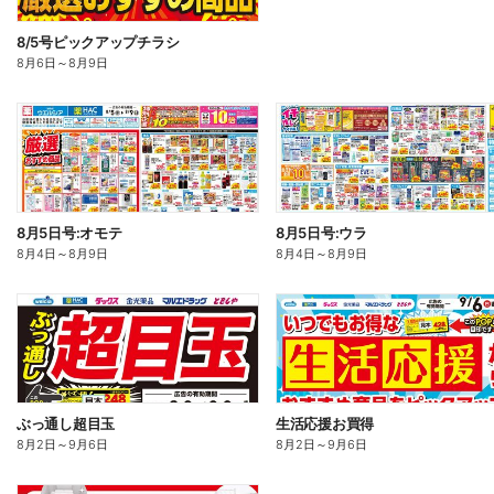
8/5号ピックアップチラシ
8月6日
～
8月9日
8月5日号:オモテ
8月5日号:ウラ
8月4日
～
8月9日
8月4日
～
8月9日
ぶっ通し超目玉
生活応援お買得
8月2日
～
9月6日
8月2日
～
9月6日