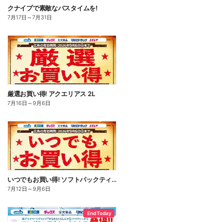
クナイプで素敵なバスタイムを!
7月17日
～
7月31日
厳選お買い得! アクエリアス 2L
7月16日
～
9月6日
いつでもお買い得! ソフトパックティッシュ
7月12日
～
9月6日
End Today