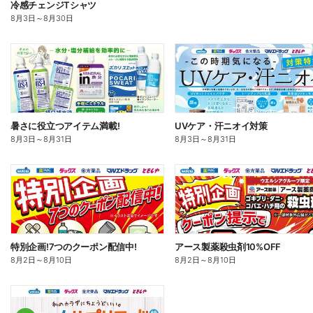
冷感チェンジTシャツ
8月3日
～
8月30日
暑さに役立つアイテム満載!
UVケア・汗ニオイ対策
8月3日
～
8月31日
8月3日
～
8月31日
特別企画!7つのクーポン配信中!
アース製薬殺虫剤10%OFF
8月2日
～
8月10日
8月2日
～
8月10日