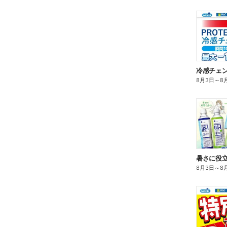
冷感チェ
8月3日
～
8
暑さに役立
8月3日
～
8