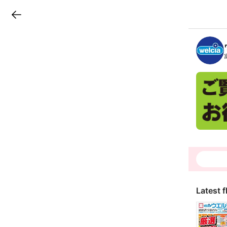
LINEチラシ
B
r
a
n
c
h
T
o
p
Latest f