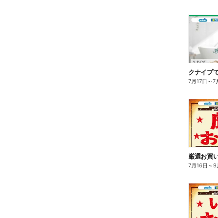
クナイプで
7月17日
～
7
厳選お買い
7月16日
～
9