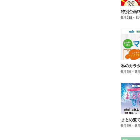
特別企画!
8月2日
～
8
8月1日
～
8
まとめ髪で
8月1日
～
8