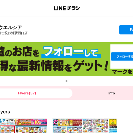
ウエルシア
s
F
e
富士見鶴瀬駅西口店
t
f
o
l
l
o
w
Flyers
(
37
)
Info
lyers