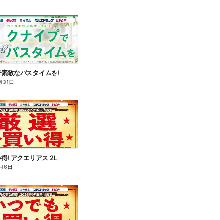
素敵なバスタイムを!
月31日
得! アクエリアス 2L
月6日