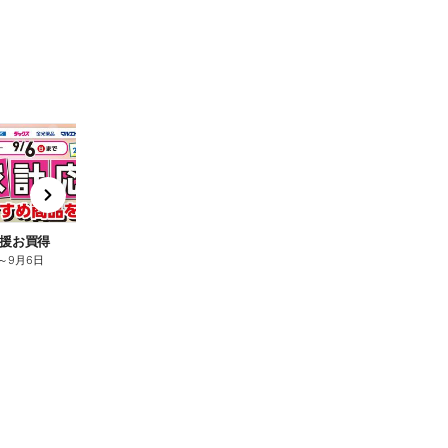
t
x
e
n
援お買得
～
9月6日