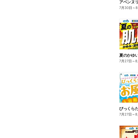
7月30日
～
夏のかゆ
7月27日
～
8
びっくら
7月27日
～
8