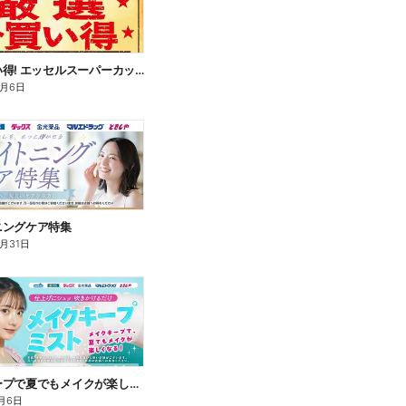
厳選お買い得! エッセルスーパーカップ
9月6日
ニングケア特集
8月31日
メイクキープで夏でもメイクが楽しくなる!
月6日