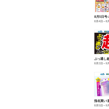
8月5日号
8月4日
～
8
ぶっ通し
8月2日
～
9
指名買い!
8月5日
～
9