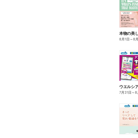
本物の美
8月1日
～
8
7月31日
～
8