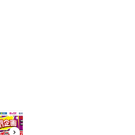
t
x
e