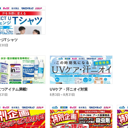
ンジTシャツ
月30日
つアイテム満載!
UVケア・汗ニオイ対策
月31日
8月3日
～
8月31日