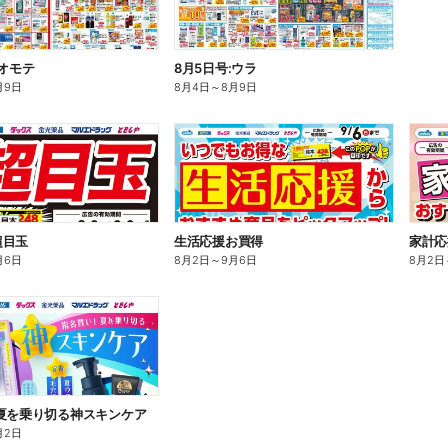
:オモテ
8月5日号:ウラ
月9日
8月4日
～
8月9日
超目玉
生活応援お買得
家計応
月6日
8月2日
～
9月6日
8月2日
夏を乗り切る神スキンケア
月2日