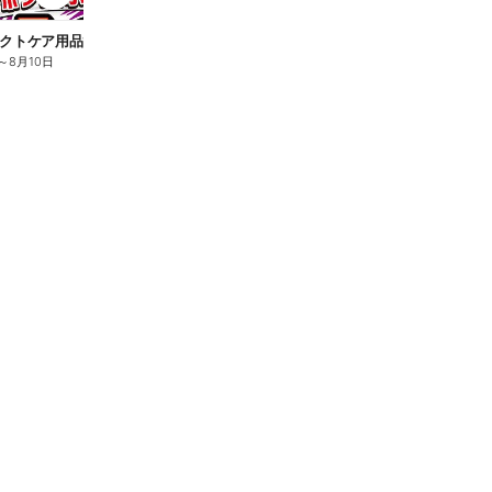
n
クトケア用品10%OFF
ロリエ全品10%OFF
キ
～
8月10日
8月2日
～
8月10日
8