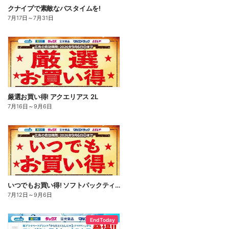
クナイプで素敵なバスタイムを!
7月17日
～
7月31日
厳選お買い得! アクエリアス 2L
7月16日
～
9月6日
いつでもお買い得! ソフトパックティッシュ
7月12日
～
9月6日
End Today