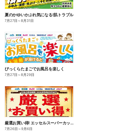
夏のかゆいかぶれ気になる!肌トラブル
7月27日
～
8月31日
びっくらたまごでお風呂を楽しく
7月27日
～
8月29日
厳選お買い得! エッセルスーパーカップ
7月26日
～
9月6日