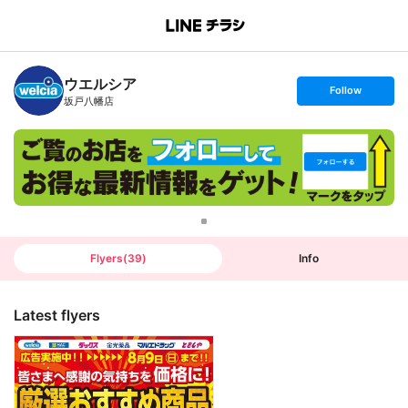
B
r
a
n
ウエルシア
c
s
Follow
h
e
坂戸八幡店
T
t
o
f
p
o
l
l
o
w
Flyers
(
39
)
Info
Latest flyers