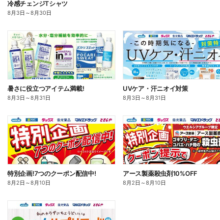
冷感チェンジTシャツ
8月3日
～
8月30日
暑さに役立つアイテム満載!
UVケア・汗ニオイ対策
8月3日
～
8月31日
8月3日
～
8月31日
特別企画!7つのクーポン配信中!
アース製薬殺虫剤10%OFF
8月2日
～
8月10日
8月2日
～
8月10日