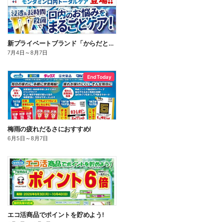
新プライベートブランド「からだとくらしに+1(プラスワン)」よりモンダミン口内トータルケア登場!
7月4日
～
8月7日
End Today
梅雨の疲れだるさにおすすめ!
6月5日
～
8月7日
エコ活商品でポイントを貯めよう!