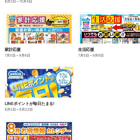
8月2日
～
10月4日
家計応援
生活応援
7月5日
～
9月6日
7月5日
～
9月6日
LINEポイントが毎日たまる!
8月2日
～
8月22日