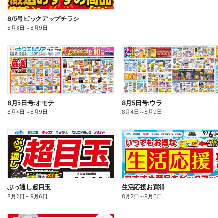
8/5号ピックアップチラシ
8月6日
～
8月9日
8月5日号:オモテ
8月5日号:ウラ
8月4日
～
8月9日
8月4日
～
8月9日
ぶっ通し超目玉
生活応援お買得
8月2日
～
9月6日
8月2日
～
9月6日