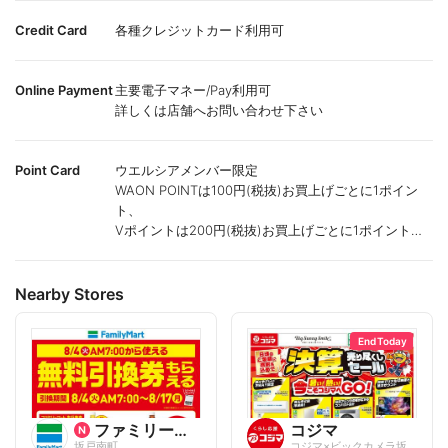
Credit Card
各種クレジットカード利用可
Online Payment
主要電子マネー/Pay利用可
詳しくは店舗へお問い合わせ下さい
Point Card
ウエルシアメンバー限定
WAON POINTは100円(税抜)お買上げごとに1ポイン
ト、
Vポイントは200円(税抜)お買上げごとに1ポイント進
呈致します。
ポイントが付かない商品もございます。
Nearby Stores
End Today
ファミリーマート
コジマ
坂戸南町
コジマ×ビックカメラ坂戸店