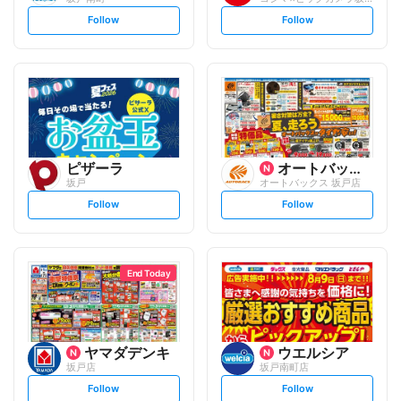
s
s
Follow
Follow
e
e
t
t
f
f
o
o
l
l
l
l
o
o
w
w
ピザーラ
オートバックスグループ
坂戸
オートバックス 坂戸店
s
s
Follow
Follow
e
e
t
t
f
f
o
o
l
l
l
l
o
o
End Today
w
w
ヤマダデンキ
ウエルシア
坂戸店
坂戸南町店
s
s
Follow
Follow
e
e