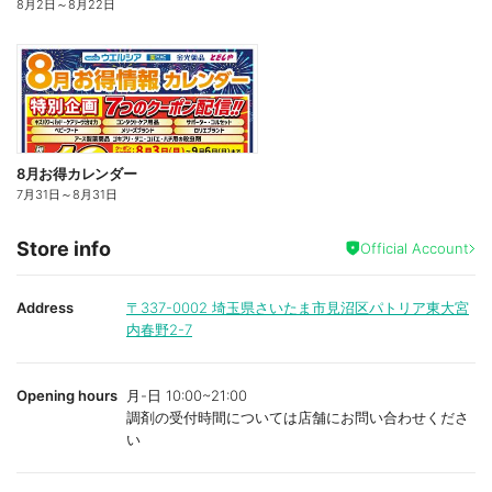
8月2日
～
8月22日
8月お得カレンダー
7月31日
～
8月31日
Store info
Official Account
Address
〒337-0002
埼玉県さいたま市見沼区パトリア東大宮
内春野2-7
Opening hours
月-日 10:00~21:00
調剤の受付時間については店舗にお問い合わせくださ
い