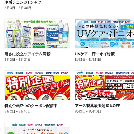
冷感チェンジTシャツ
8月3日
～
8月30日
暑さに役立つアイテム満載!
UVケア・汗ニオイ対策
8月3日
～
8月31日
8月3日
～
8月31日
特別企画!7つのクーポン配信中!
アース製薬殺虫剤10%OFF
8月2日
～
8月10日
8月2日
～
8月10日