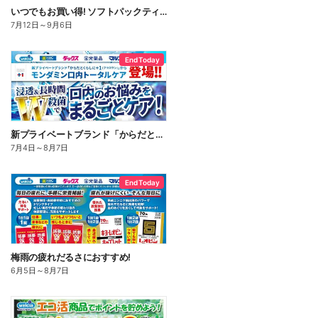
いつでもお買い得! ソフトパックティッシュ
7月12日
～
9月6日
End Today
新プライベートブランド「からだとくらしに+1(プラスワン)」よりモンダミン口内トータルケア登場!
7月4日
～
8月7日
End Today
梅雨の疲れだるさにおすすめ!
6月5日
～
8月7日