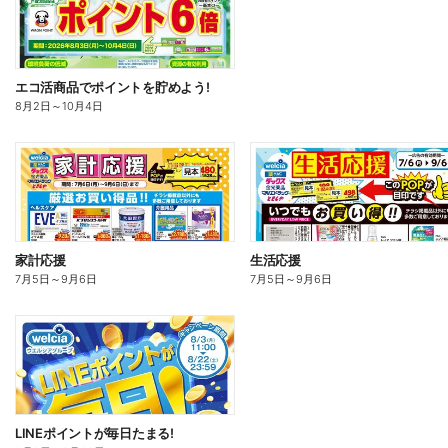
エコ活商品でポイントを貯めよう!
8月2日
～
10月4日
家計応援
生活応援
7月5日
～
9月6日
7月5日
～
9月6日
LINEポイントが毎日たまる!