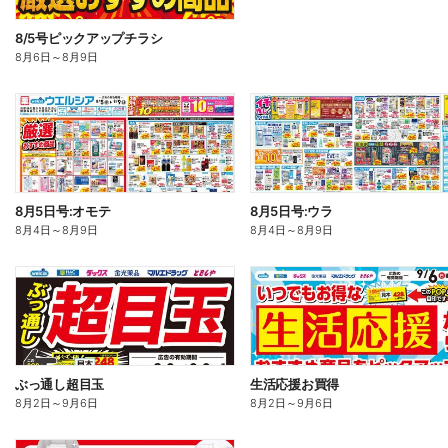
8/5号ピックアップチラシ
8月6日
～
8月9日
8月5日号:オモテ
8月5日号:ウラ
8月4日
～
8月9日
8月4日
～
8月9日
ぶっ通し超目玉
生活応援お買得
8月2日
～
9月6日
8月2日
～
9月6日