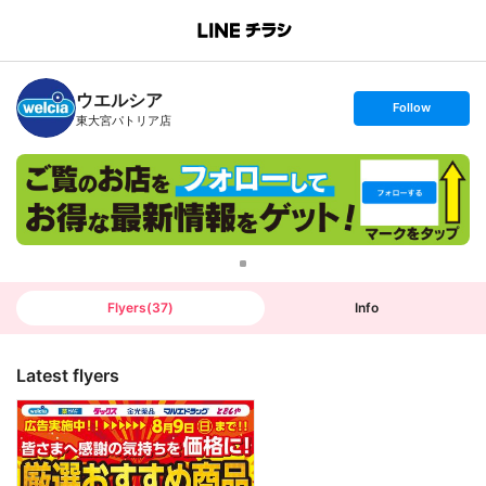
B
r
a
n
ウエルシア
c
s
Follow
h
e
東大宮パトリア店
T
t
o
f
p
o
l
l
o
w
Flyers
(
37
)
Info
Latest flyers