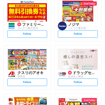
End Today
ファミリーマート
ノジマ
ガーデン東大宮/S
パトリア東大宮
s
s
Follow
Follow
e
e
t
t
f
f
o
o
l
l
l
l
o
o
w
w
クスリのアオキ
ドラッグセイムス
深作店
見沼丸ヶ崎店
s
s
Follow
Follow
e
e
t
t
f
f
o
o
l
l
l
l
o
o
End Today
w
w