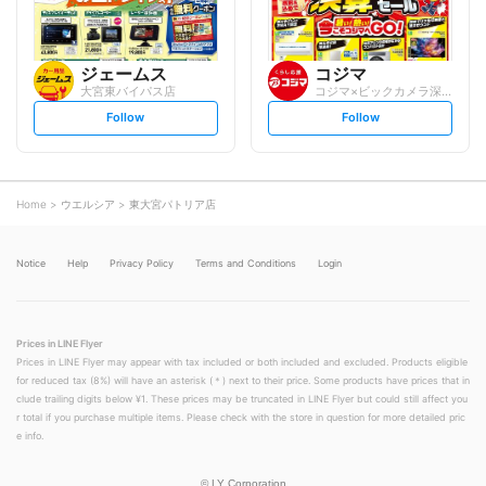
ジェームス
コジマ
大宮東バイパス店
コジマ×ビックカメラ深作店
s
s
Follow
Follow
e
e
t
t
f
f
o
o
l
l
l
l
o
o
Home
ウエルシア
東大宮パトリア店
w
w
Notice
Help
Privacy Policy
Terms and Conditions
Login
Prices in LINE Flyer
Prices in LINE Flyer may appear with tax included or both included and excluded. Products eligible
for reduced tax (8%) will have an asterisk (＊) next to their price. Some products have prices that in
clude trailing digits below ¥1. These prices may be truncated in LINE Flyer but could still affect you
r total if you purchase multiple items. Please check with the store in question for more detailed pric
e info.
©
LY Corporation