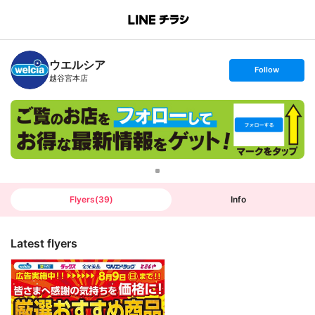
B
r
a
n
ウエルシア
c
s
Follow
h
e
越谷宮本店
T
t
o
f
p
o
l
l
o
w
Flyers
(
39
)
Info
Latest flyers