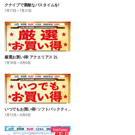
クナイプで素敵なバスタイムを!
7月17日
～
7月31日
厳選お買い得! アクエリアス 2L
7月16日
～
9月6日
いつでもお買い得! ソフトパックティッシュ
7月12日
～
9月6日
End Today