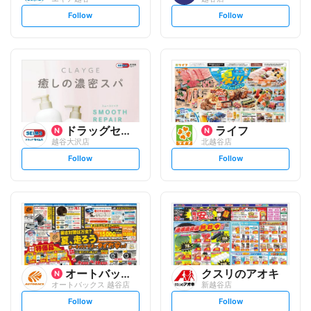
s
s
Follow
Follow
e
e
t
t
f
f
o
o
l
l
l
l
o
o
w
w
ドラッグセイムス
ライフ
越谷大沢店
北越谷店
s
s
Follow
Follow
e
e
t
t
f
f
o
o
l
l
l
l
o
o
w
w
オートバックスグループ
クスリのアオキ
オートバックス 越谷店
新越谷店
s
s
Follow
Follow
e
e