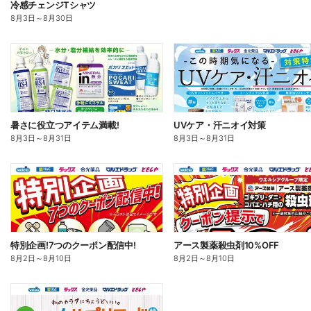
冷感チェンジTシャツ
8月3日
～
8月30日
暑さに役立つアイテム満載!
UVケア・汗ニオイ対策
8月3日
～
8月31日
8月3日
～
8月31日
特別企画!7つのクーポン配信中!
アース製薬殺虫剤10%OFF
8月2日
～
8月10日
8月2日
～
8月10日