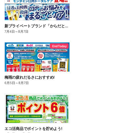
新プライベートブランド「からだとくらしに+1(プラスワン)」よりモンダミン口内トータルケア登場!
7月4日
～
8月7日
End Today
梅雨の疲れだるさにおすすめ!
6月5日
～
8月7日
エコ活商品でポイントを貯めよう!