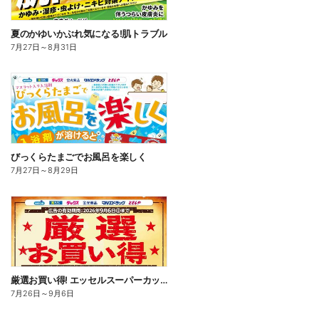
夏のかゆいかぶれ気になる!肌トラブル
7月27日
～
8月31日
びっくらたまごでお風呂を楽しく
7月27日
～
8月29日
厳選お買い得! エッセルスーパーカップ
7月26日
～
9月6日