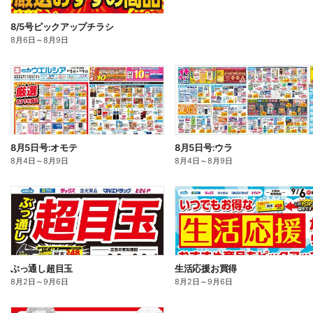
8/5号ピックアップチラシ
8月6日
～
8月9日
8月5日号:オモテ
8月5日号:ウラ
8月4日
～
8月9日
8月4日
～
8月9日
ぶっ通し超目玉
生活応援お買得
8月2日
～
9月6日
8月2日
～
9月6日