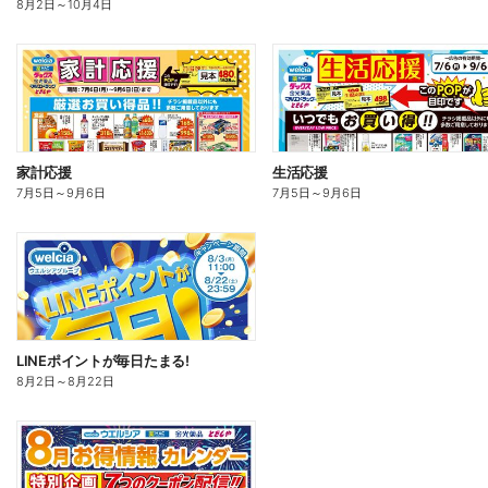
8月2日
～
10月4日
家計応援
生活応援
7月5日
～
9月6日
7月5日
～
9月6日
LINEポイントが毎日たまる!
8月2日
～
8月22日