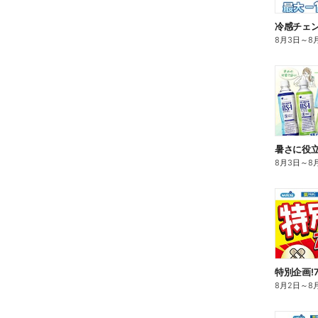
冷感チェ
8月3日
～
8
暑さに役立
8月3日
～
8
特別企画!
8月2日
～
8