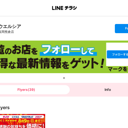
ウエルシア
s
F
e
真岡熊倉店
t
f
o
l
l
o
w
Flyers
(
39
)
Info
lyers