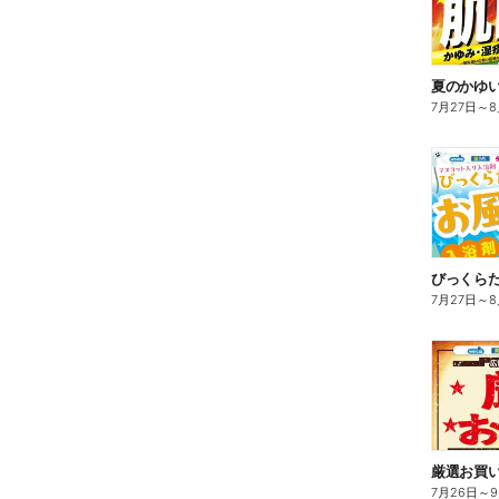
夏のかゆ
7月27日
～
8
びっくら
7月27日
～
8
7月26日
～