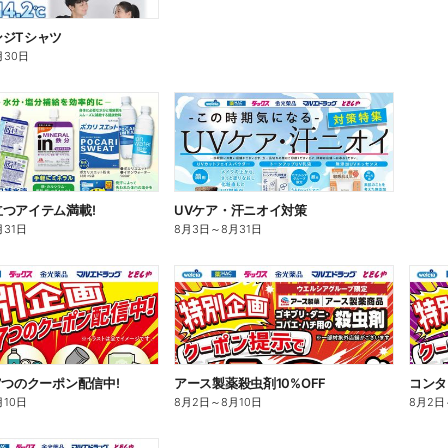
ンジTシャツ
月30日
つアイテム満載!
UVケア・汗ニオイ対策
月31日
8月3日
～
8月31日
7つのクーポン配信中!
アース製薬殺虫剤10%OFF
コンタ
月10日
8月2日
～
8月10日
8月2日