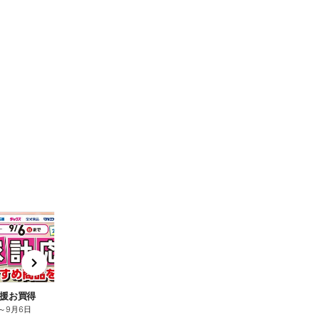
t
x
e
n
援お買得
～
9月6日