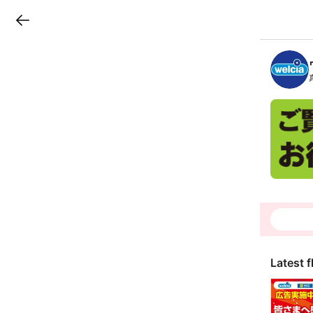
LINEチラシ
B
r
a
n
c
h
T
o
p
Latest f