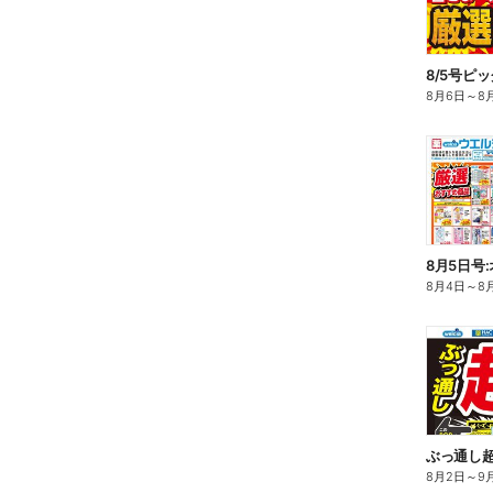
8/5号ピ
8月6日
～
8
8月5日号
8月4日
～
8
ぶっ通し
8月2日
～
9