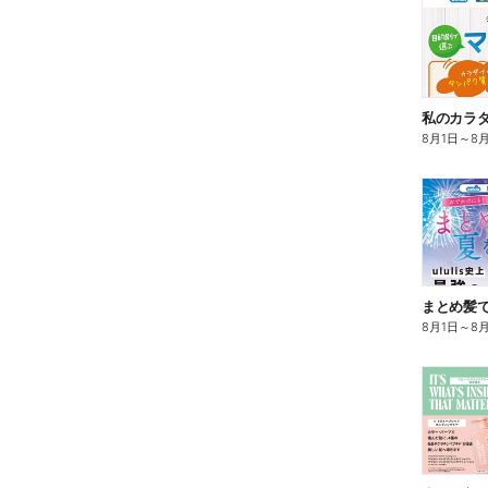
8月1日
～
8
まとめ髪で
8月1日
～
8