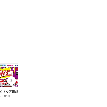
t
x
e
n
クトケア用品10%OFF
ロリエ全品10%OFF
キ
～
8月10日
8月2日
～
8月10日
8