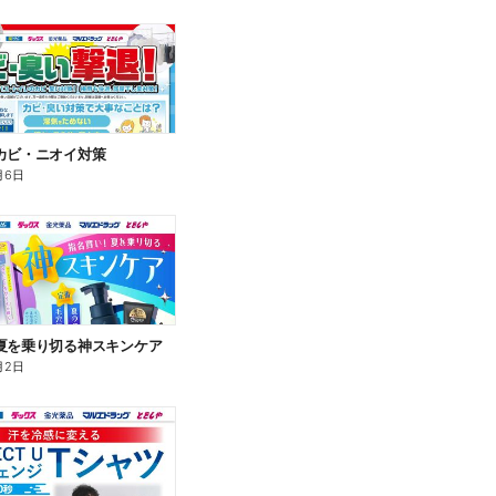
カビ・ニオイ対策
月6日
夏を乗り切る神スキンケア
月2日