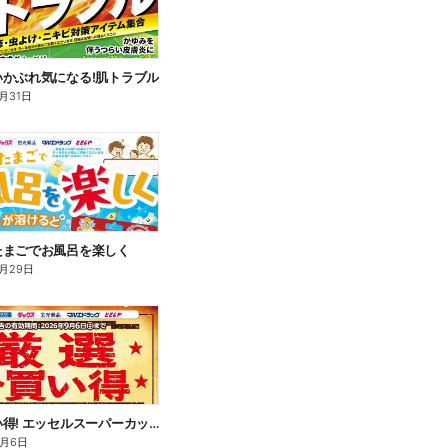
いかぶれ気になる!肌トラブル
月31日
たまごでお風呂を楽しく
月29日
厳選お買い得! エッセルスーパーカップ
9月6日