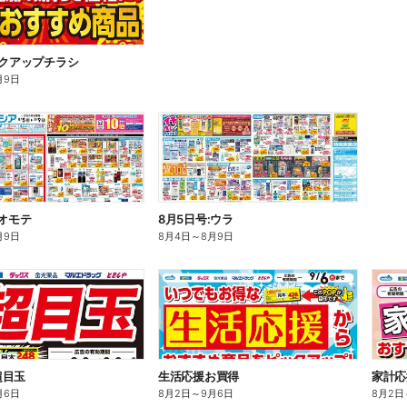
ックアップチラシ
月9日
:オモテ
8月5日号:ウラ
月9日
8月4日
～
8月9日
超目玉
生活応援お買得
家計応
月6日
8月2日
～
9月6日
8月2日