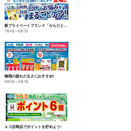
新プライベートブランド「からだとくらしに+1(プラスワン)」よりモンダミン口内トータルケア登場!
7月4日
～
8月7日
End Today
梅雨の疲れだるさにおすすめ!
6月5日
～
8月7日
エコ活商品でポイントを貯めよう!