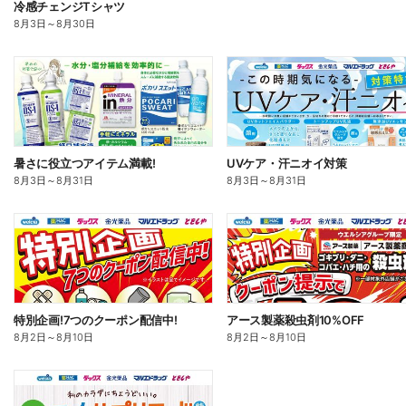
冷感チェンジTシャツ
8月3日
～
8月30日
暑さに役立つアイテム満載!
UVケア・汗ニオイ対策
8月3日
～
8月31日
8月3日
～
8月31日
特別企画!7つのクーポン配信中!
アース製薬殺虫剤10%OFF
8月2日
～
8月10日
8月2日
～
8月10日