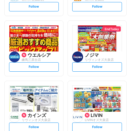
s
s
Follow
Follow
e
e
t
t
f
f
o
o
l
l
l
l
o
o
End Today
w
w
ウエルシア
ノジマ
練馬三原台店
リヴィンオズ大泉店
s
s
Follow
Follow
e
e
t
t
f
f
o
o
l
l
l
l
o
o
w
w
カインズ
LIVIN
リヴィンオズ大泉店
LIVINオズ大泉店
s
s
Follow
Follow
e
e