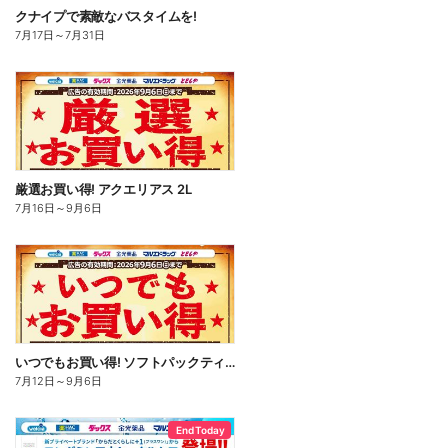
クナイプで素敵なバスタイムを!
7月17日
～
7月31日
厳選お買い得! アクエリアス 2L
7月16日
～
9月6日
いつでもお買い得! ソフトパックティッシュ
7月12日
～
9月6日
End Today