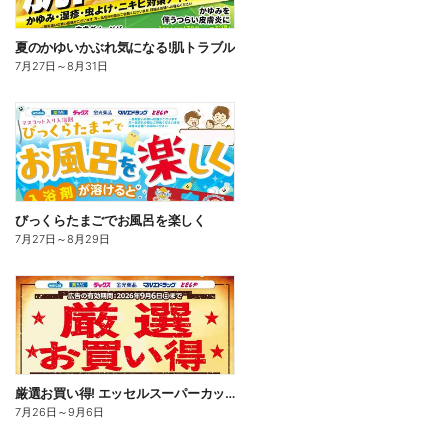
夏のかゆいかぶれ気になる!肌トラブル
7月27日
～
8月31日
びっくらたまごでお風呂を楽しく
7月27日
～
8月29日
厳選お買い得! エッセルスーパーカップ
7月26日
～
9月6日