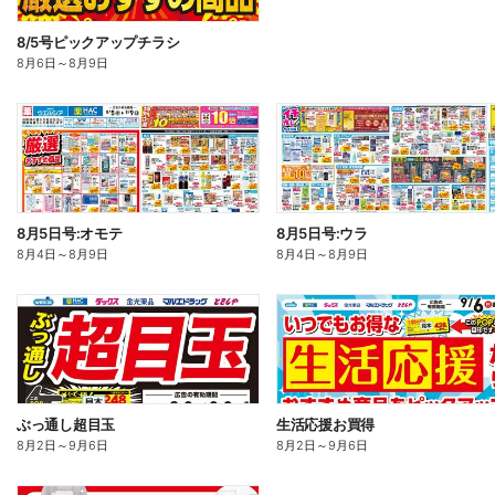
8/5号ピックアップチラシ
8月6日
～
8月9日
8月5日号:オモテ
8月5日号:ウラ
8月4日
～
8月9日
8月4日
～
8月9日
ぶっ通し超目玉
生活応援お買得
8月2日
～
9月6日
8月2日
～
9月6日