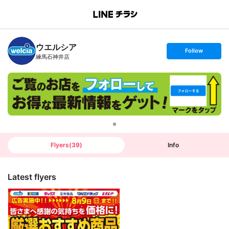
B
r
a
n
ウエルシア
c
s
Follow
h
e
練馬石神井店
T
t
o
f
p
o
l
l
o
w
Flyers
(
39
)
Info
Latest flyers