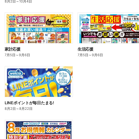
8月2日
～
10月4日
家計応援
生活応援
7月5日
～
9月6日
7月5日
～
9月6日
LINEポイントが毎日たまる!
8月2日
～
8月22日