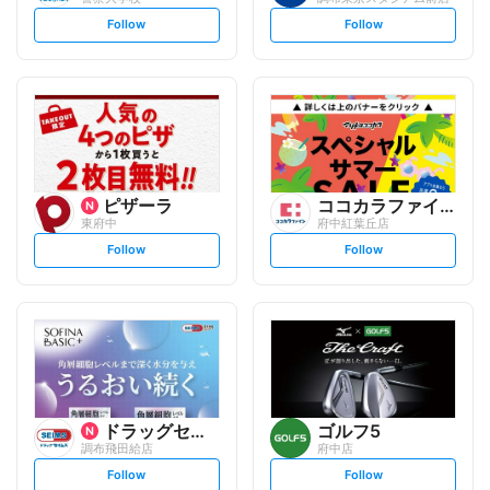
s
s
Follow
Follow
e
e
t
t
f
f
o
o
l
l
l
l
o
o
w
w
ピザーラ
ココカラファイン
東府中
府中紅葉丘店
s
s
Follow
Follow
e
e
t
t
f
f
o
o
l
l
l
l
o
o
w
w
ドラッグセイムス
ゴルフ5
調布飛田給店
府中店
s
s
Follow
Follow
e
e