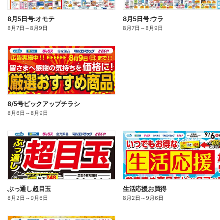
8月5日号:オモテ
8月5日号:ウラ
8月7日
～
8月9日
8月7日
～
8月9日
8/5号ピックアップチラシ
8月6日
～
8月9日
ぶっ通し超目玉
生活応援お買得
8月2日
～
9月6日
8月2日
～
9月6日