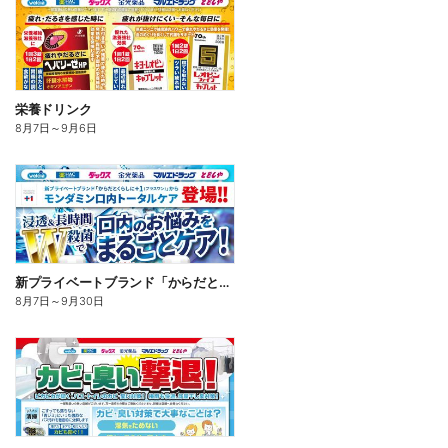
栄養ドリンク
8月7日
～
9月6日
新プライベートブランド「からだとくらしに+1(プラスワン)」よりモンダミン口内トータルケア登場!
8月7日
～
9月30日