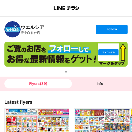
B
r
a
n
ウエルシア
c
s
Follow
h
e
府中白糸台店
T
t
o
f
p
o
l
l
o
w
Flyers
(
39
)
Info
Latest flyers