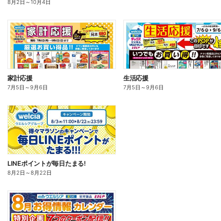
8月2日
～
10月4日
家計応援
生活応援
7月5日
～
9月6日
7月5日
～
9月6日
LINEポイントが毎日たまる!
8月2日
～
8月22日