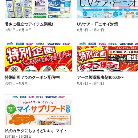
暑さに役立つアイテム満載!
UVケア・汗ニオイ対策
8月3日
～
8月31日
8月3日
～
8月31日
特別企画!7つのクーポン配信中!
アース製薬殺虫剤10%OFF
8月2日
～
8月10日
8月2日
～
8月10日
私のカラダにちょうどいい。マイ・サプリフード
8月1日
～
8月28日