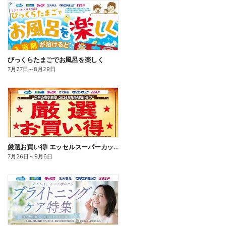
びっくらたまごでお風呂を楽しく
7月27日
～
8月29日
厳選お買い得! エッセルスーパーカップ
7月26日
～
9月6日