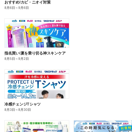
おすすめ!カビ・ニオイ対策
8月6日
～
9月6日
指名買い!夏を乗り切る神スキンケア
8月5日
～
9月2日
冷感チェンジTシャツ
8月3日
～
8月30日