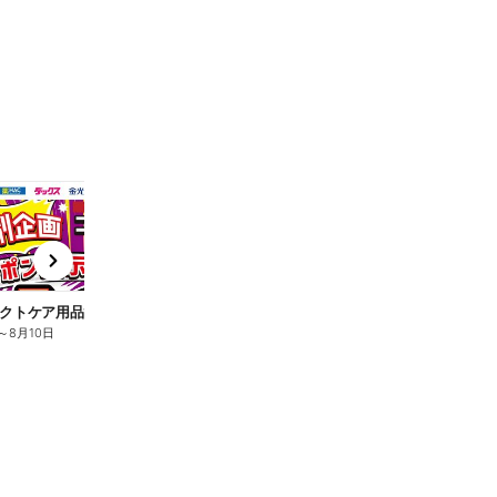
t
x
e
n
クトケア用品10%OFF
ロリエ全品10%OFF
キ
～
8月10日
8月2日
～
8月10日
8