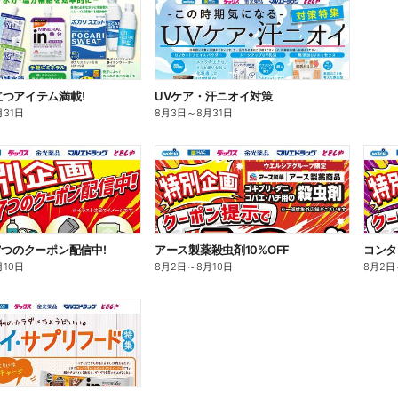
つアイテム満載!
UVケア・汗ニオイ対策
月31日
8月3日
～
8月31日
7つのクーポン配信中!
アース製薬殺虫剤10%OFF
コンタ
月10日
8月2日
～
8月10日
8月2日