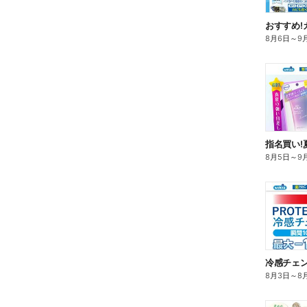
おすすめ!
8月6日
～
9
指名買い!
8月5日
～
9
冷感チェ
8月3日
～
8