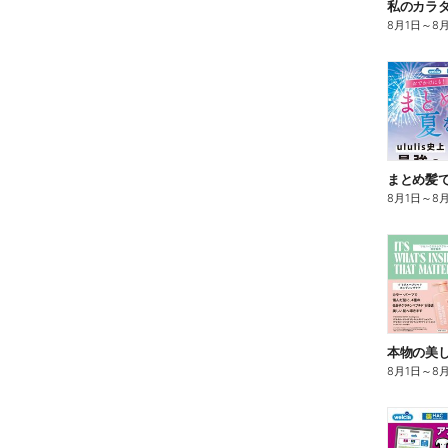
8月1日
～
8
まとめ髪で
8月1日
～
8
本物の美
8月1日
～
8