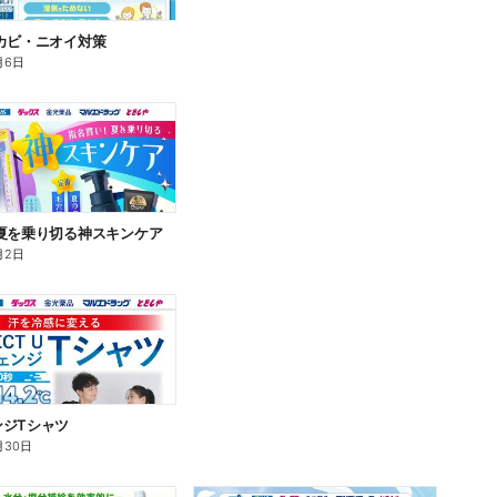
カビ・ニオイ対策
月6日
夏を乗り切る神スキンケア
月2日
ンジTシャツ
月30日