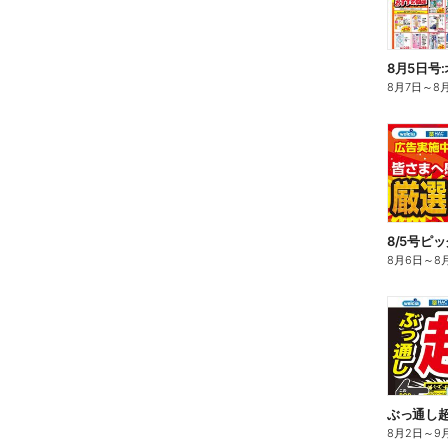
8月5日号
8月7日
～
8
8/5号ピ
8月6日
～
8
ぶっ通し
8月2日
～
9