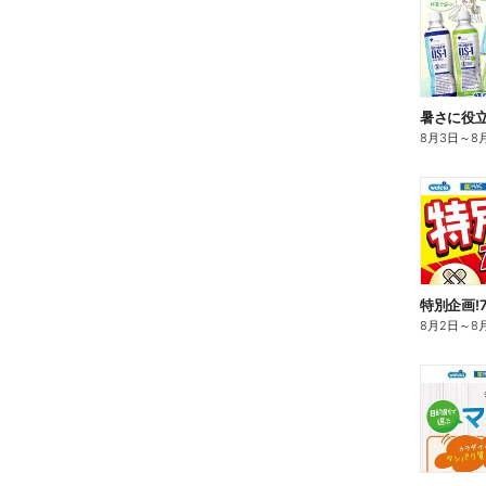
暑さに役立
8月3日
～
8
特別企画!
8月2日
～
8