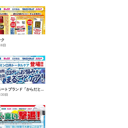
ンク
月6日
新プライベートブランド「からだとくらしに+1(プラスワン)」よりモンダミン口内トータルケア登場!
月30日