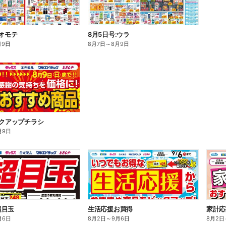
:オモテ
8月5日号:ウラ
月9日
8月7日
～
8月9日
ックアップチラシ
月9日
超目玉
生活応援お買得
家計応
月6日
8月2日
～
9月6日
8月2日