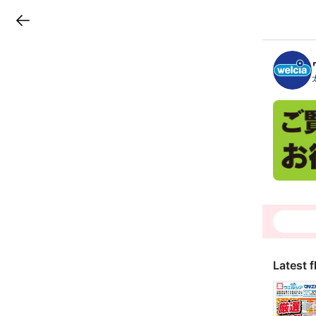
LINEチラシ
B
r
a
n
c
h
T
o
p
Latest f