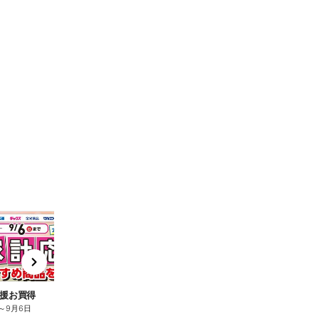
t
x
e
n
援お買得
～
9月6日