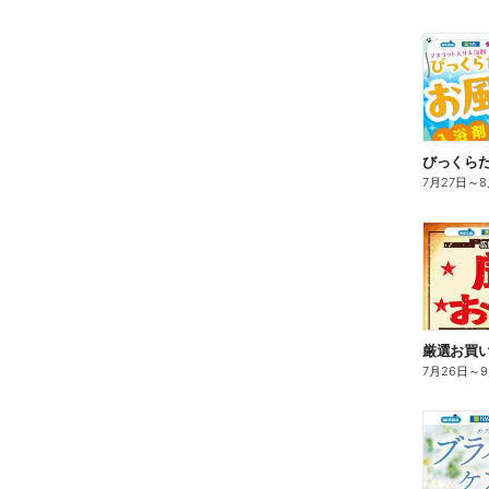
びっくら
7月27日
～
8
7月26日
～