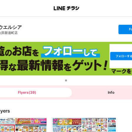
ウエルシア
s
F
e
太田新道町店
t
f
o
l
l
o
w
Flyers
(
39
)
Info
lyers