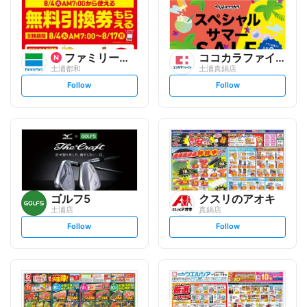
ファミリーマート
ココカラファイン
土浦都和
土浦真鍋店
s
s
Follow
Follow
e
e
t
t
f
f
o
o
l
l
l
l
o
o
w
w
ゴルフ5
クスリのアオキ
土浦店
真鍋店
s
s
Follow
Follow
e
e
t
t
f
f
o
o
l
l
l
l
o
o
w
w