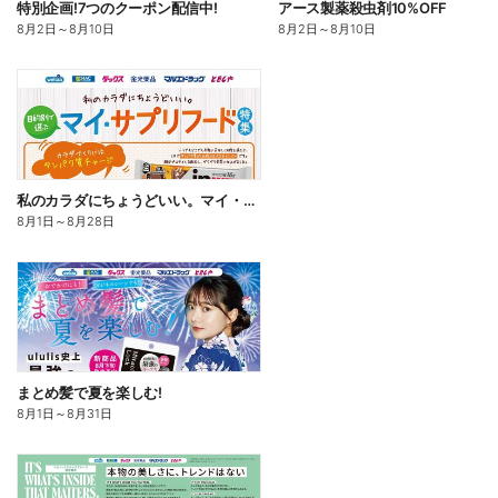
特別企画!7つのクーポン配信中!
アース製薬殺虫剤10%OFF
8月2日
～
8月10日
8月2日
～
8月10日
私のカラダにちょうどいい。マイ・サプリフード
8月1日
～
8月28日
まとめ髪で夏を楽しむ!
8月1日
～
8月31日