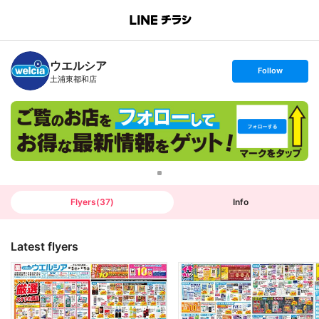
B
r
a
n
ウエルシア
c
s
Follow
h
e
土浦東都和店
T
t
o
f
p
o
l
l
o
w
Flyers
(
37
)
Info
Latest flyers