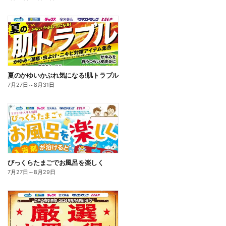
夏のかゆいかぶれ気になる!肌トラブル
7月27日
～
8月31日
びっくらたまごでお風呂を楽しく
7月27日
～
8月29日