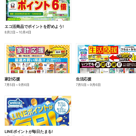
エコ活商品でポイントを貯めよう!
8月2日
～
10月4日
家計応援
生活応援
7月5日
～
9月6日
7月5日
～
9月6日
LINEポイントが毎日たまる!