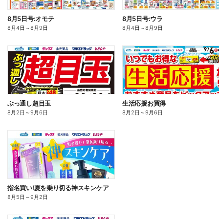
8月5日号:オモテ
8月5日号:ウラ
8月4日
～
8月9日
8月4日
～
8月9日
ぶっ通し超目玉
生活応援お買得
8月2日
～
9月6日
8月2日
～
9月6日
指名買い!夏を乗り切る神スキンケア
8月5日
～
9月2日