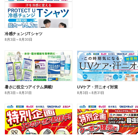
冷感チェンジTシャツ
8月3日
～
8月30日
暑さに役立つアイテム満載!
UVケア・汗ニオイ対策
8月3日
～
8月31日
8月3日
～
8月31日