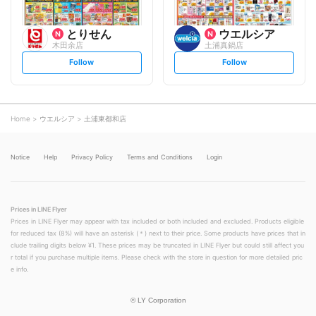
とりせん
ウエルシア
木田余店
土浦真鍋店
s
s
Follow
Follow
e
e
t
t
f
f
o
o
l
l
l
l
o
o
Home
ウエルシア
土浦東都和店
w
w
Notice
Help
Privacy Policy
Terms and Conditions
Login
Prices in LINE Flyer
Prices in LINE Flyer may appear with tax included or both included and excluded. Products eligible
for reduced tax (8%) will have an asterisk (＊) next to their price. Some products have prices that in
clude trailing digits below ¥1. These prices may be truncated in LINE Flyer but could still affect you
r total if you purchase multiple items. Please check with the store in question for more detailed pric
e info.
©
LY Corporation