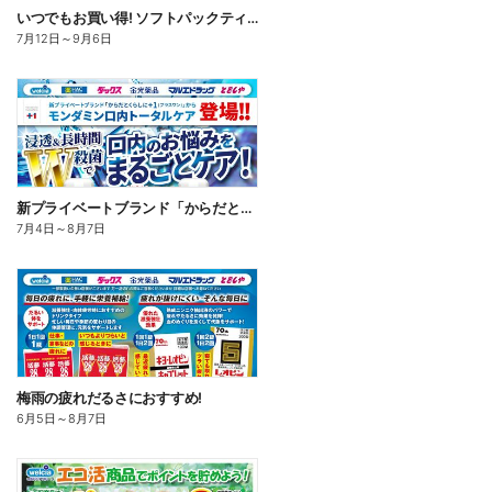
いつでもお買い得! ソフトパックティッシュ
7月12日
～
9月6日
新プライベートブランド「からだとくらしに+1(プラスワン)」よりモンダミン口内トータルケア登場!
7月4日
～
8月7日
梅雨の疲れだるさにおすすめ!
6月5日
～
8月7日