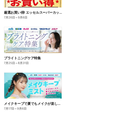
厳選お買い得! エッセルスーパーカップ
7月26日
～
9月6日
ブライトニングケア特集
7月25日
～
8月31日
メイクキープで夏でもメイクが楽しくなる!
7月17日
～
9月6日