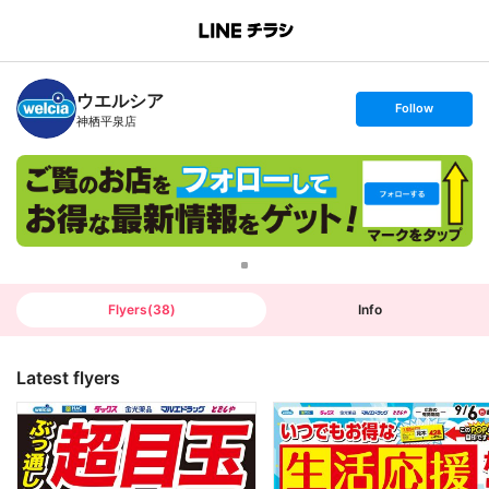
B
r
a
n
ウエルシア
c
s
Follow
h
e
神栖平泉店
T
t
o
f
p
o
l
l
o
w
Flyers
(
38
)
Info
Latest flyers