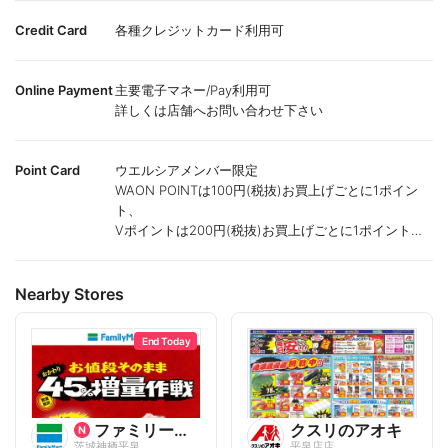
Credit Card
各種クレジットカード利用可
Online Payment
主要電子マネー/Pay利用可
詳しくは店舗へお問い合わせ下さい
Point Card
ウエルシアメンバー限定
WAON POINTは100円(税抜)お買上げごとに1ポイン
ト、
Vポイントは200円(税抜)お買上げごとに1ポイント進
呈致します。
ポイントが付かない商品もございます。
Nearby Stores
End Today
ファミリーマート
クスリのアオキ
茨城神栖平泉
平泉店店