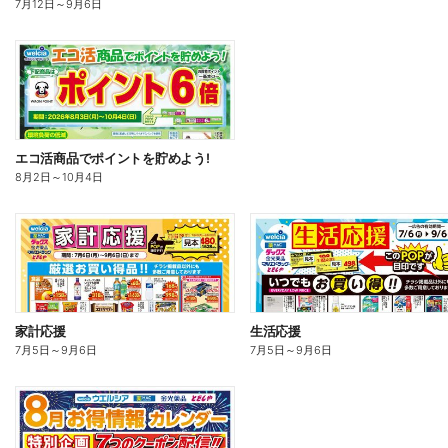
7月12日
～
9月6日
エコ活商品でポイントを貯めよう!
8月2日
～
10月4日
家計応援
生活応援
7月5日
～
9月6日
7月5日
～
9月6日