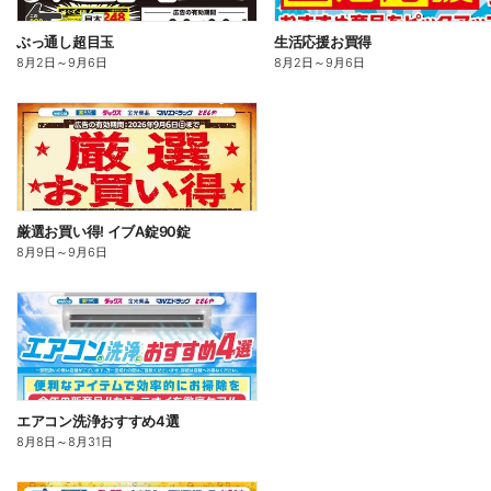
ぶっ通し超目玉
生活応援お買得
8月2日
～
9月6日
8月2日
～
9月6日
厳選お買い得! イブA錠90錠
8月9日
～
9月6日
エアコン洗浄おすすめ4選
8月8日
～
8月31日