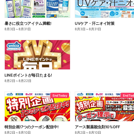
暑さに役立つアイテム満載!
UVケア・汗ニオイ対策
8月3日
～
8月31日
8月3日
～
8月31日
LINEポイントが毎日たまる!
8月2日
～
8月22日
End Today
End To
特別企画!7つのクーポン配信中!
アース製薬殺虫剤10%OFF
8月2日
～
8月10日
8月2日
～
8月10日