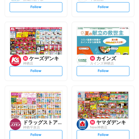
s
s
Follow
Follow
e
e
t
t
f
f
o
o
l
l
l
l
o
o
w
w
ケーズデンキ
カインズ
神栖店
カインズ神栖店
s
s
Follow
Follow
e
e
t
t
f
f
o
o
l
l
l
l
o
o
w
w
ドラッグストアコスモス
ヤマダデンキ
神栖平泉店
New神栖店
s
s
Follow
Follow
e
e