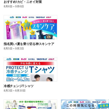
おすすめ!カビ・ニオイ対策
8月6日
～
9月6日
指名買い!夏を乗り切る神スキンケア
8月5日
～
9月2日
冷感チェンジTシャツ
8月3日
～
8月30日