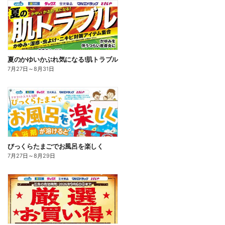
夏のかゆいかぶれ気になる!肌トラブル
7月27日
～
8月31日
びっくらたまごでお風呂を楽しく
7月27日
～
8月29日