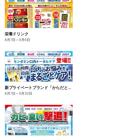
栄養ドリンク
8月7日
～
9月6日
新プライベートブランド「からだとくらしに+1(プラスワン)」よりモンダミン口内トータルケア登場!
8月7日
～
9月30日