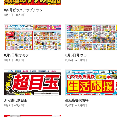
8/5号ピックアップチラシ
8月6日
～
8月9日
8月5日号:オモテ
8月5日号:ウラ
8月4日
～
8月9日
8月4日
～
8月9日
ぶっ通し超目玉
生活応援お買得
8月2日
～
9月6日
8月2日
～
9月6日