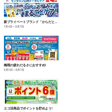
新プライベートブランド「からだとくらしに+1(プラスワン)」よりモンダミン口内トータルケア登場!
7月4日
～
8月7日
End Today
梅雨の疲れだるさにおすすめ!
6月5日
～
8月7日
エコ活商品でポイントを貯めよう!