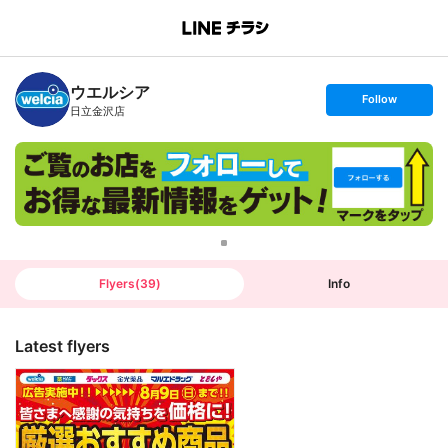
B
r
a
n
ウエルシア
c
s
Follow
h
e
日立金沢店
T
t
o
f
p
o
l
l
o
w
Flyers
(
39
)
Info
Latest flyers