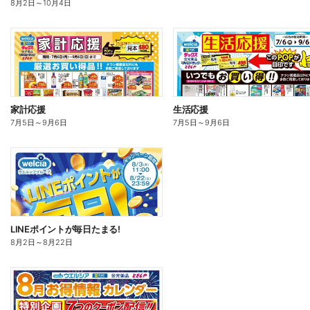
8月2日
～
10月4日
家計応援
生活応援
7月5日
～
9月6日
7月5日
～
9月6日
LINEポイントが毎日たまる!
8月2日
～
8月22日