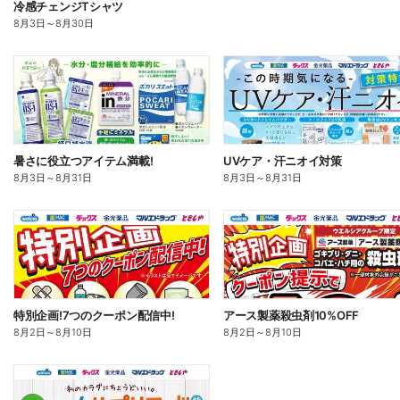
冷感チェンジTシャツ
8月3日
～
8月30日
暑さに役立つアイテム満載!
UVケア・汗ニオイ対策
8月3日
～
8月31日
8月3日
～
8月31日
特別企画!7つのクーポン配信中!
アース製薬殺虫剤10%OFF
8月2日
～
8月10日
8月2日
～
8月10日