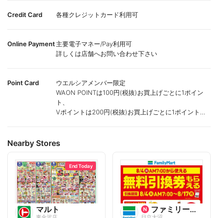
Credit Card
各種クレジットカード利用可
Online Payment
主要電子マネー/Pay利用可
詳しくは店舗へお問い合わせ下さい
Point Card
ウエルシアメンバー限定
WAON POINTは100円(税抜)お買上げごとに1ポイン
ト、
Vポイントは200円(税抜)お買上げごとに1ポイント進
呈致します。
ポイントが付かない商品もございます。
Nearby Stores
End Today
マルト
ファミリーマート
東金沢店
日立大沼