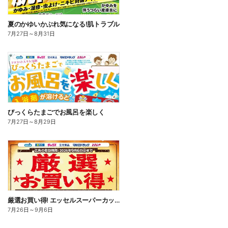
夏のかゆいかぶれ気になる!肌トラブル
7月27日
～
8月31日
びっくらたまごでお風呂を楽しく
7月27日
～
8月29日
厳選お買い得! エッセルスーパーカップ
7月26日
～
9月6日