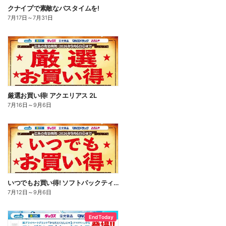
クナイプで素敵なバスタイムを!
7月17日
～
7月31日
厳選お買い得! アクエリアス 2L
7月16日
～
9月6日
いつでもお買い得! ソフトパックティッシュ
7月12日
～
9月6日
End Today