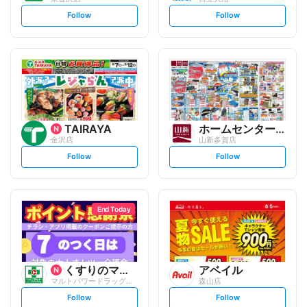
s
s
Follow
Follow
e
e
t
t
f
f
o
o
l
l
l
l
o
o
w
w
TAIRAYA
ホームセンター 山新
金沢店
山新多賀店
s
s
Follow
Follow
e
e
t
t
f
f
o
o
l
l
l
l
o
o
End Today
w
w
くすりのマルト
アベイル
マルトパワードラッグ千石店
森山店
s
s
Follow
Follow
e
e