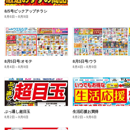
8/5号ピックアップチラシ
8月6日
～
8月9日
8月5日号:オモテ
8月5日号:ウラ
8月4日
～
8月9日
8月4日
～
8月9日
ぶっ通し超目玉
生活応援お買得
8月2日
～
9月6日
8月2日
～
9月6日