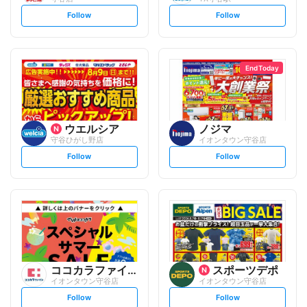
s
s
Follow
Follow
e
e
t
t
f
f
o
o
l
l
l
l
o
o
End Today
w
w
ウエルシア
ノジマ
守谷ひがし野店
イオンタウン守谷店
s
s
Follow
Follow
e
e
t
t
f
f
o
o
l
l
l
l
o
o
w
w
ココカラファイン
スポーツデポ
イオンタウン守谷店
イオンタウン守谷店
s
s
Follow
Follow
e
e