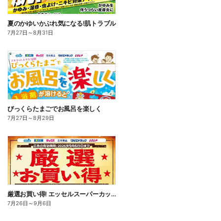
夏のかゆいかぶれ気になる!肌トラブル
7月27日
～
8月31日
びっくらたまごでお風呂を楽しく
7月27日
～
8月29日
厳選お買い得! エッセルスーパーカップ
7月26日
～
9月6日