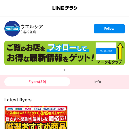
B
r
a
n
ウエルシア
c
s
Follow
h
e
守谷松並店
T
t
o
f
p
o
l
l
o
w
Flyers
(
39
)
Info
Latest flyers