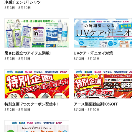
冷感チェンジTシャツ
8月3日
～
8月30日
暑さに役立つアイテム満載!
UVケア・汗ニオイ対策
8月3日
～
8月31日
8月3日
～
8月31日
特別企画!7つのクーポン配信中!
アース製薬殺虫剤10%OFF
8月2日
～
8月10日
8月2日
～
8月10日