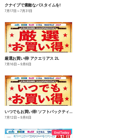
クナイプで素敵なバスタイムを!
7月17日
～
7月31日
厳選お買い得! アクエリアス 2L
7月16日
～
9月6日
いつでもお買い得! ソフトパックティッシュ
7月12日
～
9月6日
End Today