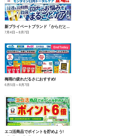
新プライベートブランド「からだとくらしに+1(プラスワン)」よりモンダミン口内トータルケア登場!
7月4日
～
8月7日
End Today
梅雨の疲れだるさにおすすめ!
6月5日
～
8月7日
エコ活商品でポイントを貯めよう!