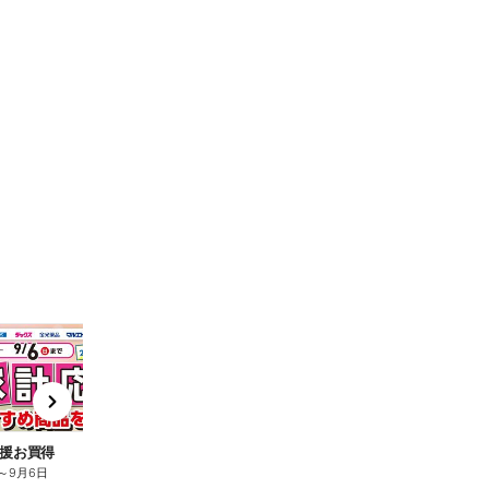
t
x
e
n
援お買得
～
9月6日