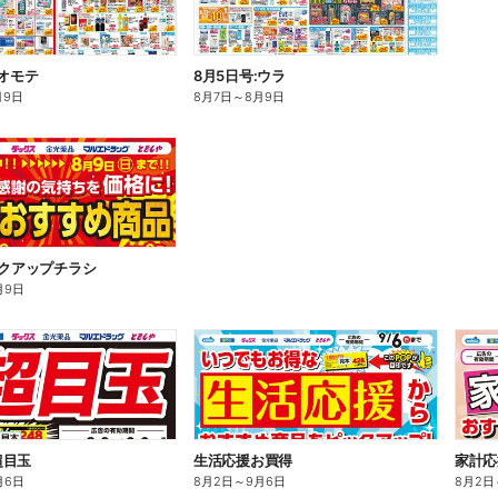
:オモテ
8月5日号:ウラ
月9日
8月7日
～
8月9日
ックアップチラシ
月9日
超目玉
生活応援お買得
家計応
月6日
8月2日
～
9月6日
8月2日