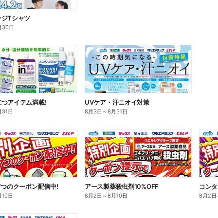
ンジTシャツ
月30日
つアイテム満載!
UVケア・汗ニオイ対策
月31日
8月3日
～
8月31日
7つのクーポン配信中!
アース製薬殺虫剤10%OFF
コンタ
月10日
8月2日
～
8月10日
8月2日