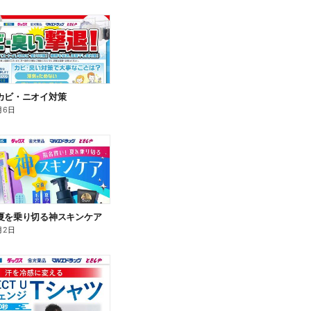
カビ・ニオイ対策
月6日
夏を乗り切る神スキンケア
月2日