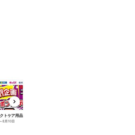
t
x
e
n
クトケア用品10%OFF
ロリエ全品10%OFF
キ
～
8月10日
8月2日
～
8月10日
8