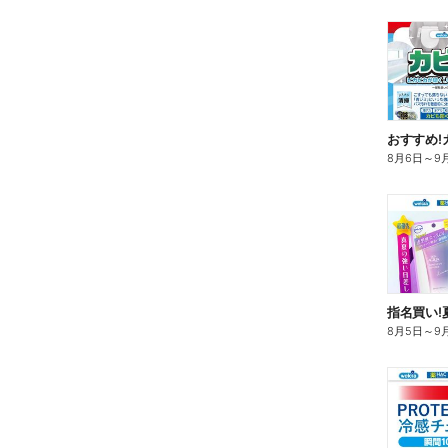
おすすめ!
8月6日
～
9
指名買い!
8月5日
～
9