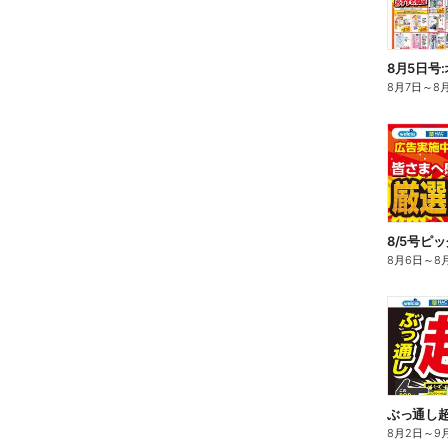
8月5日号
8月7日
～
8
8/5号ピ
8月6日
～
8
ぶっ通し
8月2日
～
9