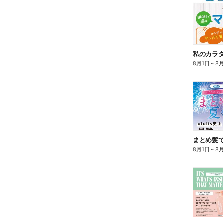
8月1日
～
8
まとめ髪で
8月1日
～
8