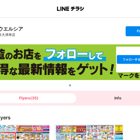
ウエルシア
s
F
e
泉大津寿店
t
f
o
l
l
o
w
Flyers
(
35
)
Info
lyers