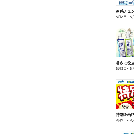
冷感チェ
8月3日
～
8
暑さに役立
8月3日
～
8
特別企画!
8月2日
～
8