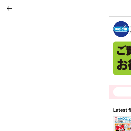
LINEチラシ
B
r
a
n
c
h
T
o
p
Latest f