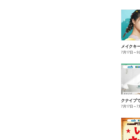
7月17日
～
9
クナイプで
7月17日
～
7