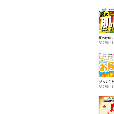
夏のかゆ
7月27日
～
8
びっくら
7月27日
～
8