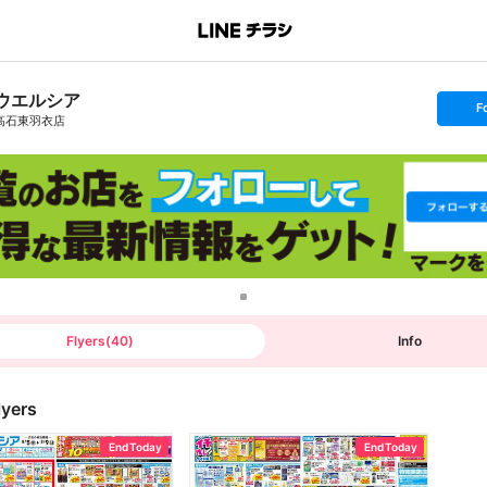
ウエルシア
s
F
e
高石東羽衣店
t
f
o
l
l
o
w
Flyers
(
40
)
Info
lyers
End Today
End Today