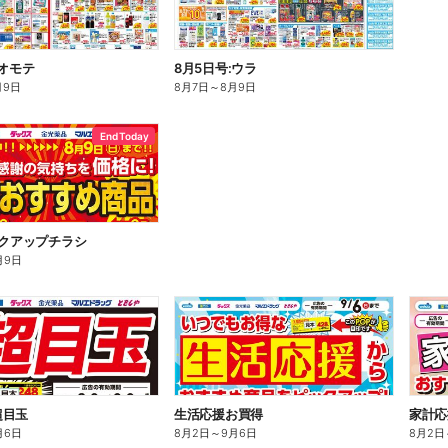
:オモテ
8月5日号:ウラ
月9日
8月7日
～
8月9日
End Today
ックアップチラシ
月9日
超目玉
生活応援お買得
家計応
月6日
8月2日
～
9月6日
8月2日