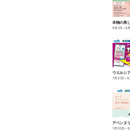
本物の美
8月1日
～
8
7月31日
～
8
7月30日
～