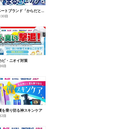
新プライベートブランド「からだとくらしに+1(プラスワン)」よりモンダミン口内トータルケア登場!
月30日
カビ・ニオイ対策
月6日
夏を乗り切る神スキンケア
月2日