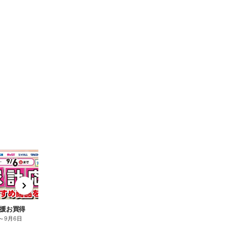
t
x
e
n
援お買得
～
9月6日