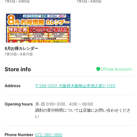
7月5日
～
9月6日
7月5日
～
9月6日
8月お得カレンダー
7月31日
～
8月31日
Store info
Official Account
Address
〒589-0031
大阪府大阪狭山市池之原2-1193
Opening hours
月-日 0:00~3:00、4:00 ~ 00:00
調剤の受付時間については店舗にお問い合わせくださ
い
Phone Number
072-360-1860