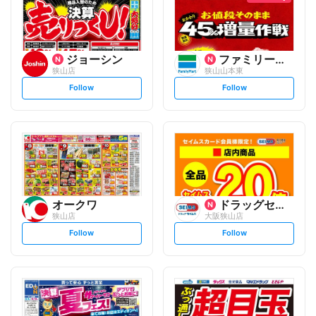
ジョーシン
ファミリーマート
狭山店
狭山山本東
s
s
Follow
Follow
e
e
t
t
f
f
o
o
l
l
l
l
o
o
w
w
オークワ
ドラッグセイムス
狭山店
大阪狭山店
s
s
Follow
Follow
e
e
t
t
f
f
o
o
l
l
l
l
o
o
w
w