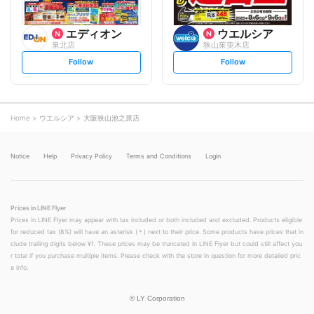
エディオン
ウエルシア
泉北店
狭山茱萸木店
s
s
Follow
Follow
e
e
t
t
f
f
o
o
l
l
l
l
o
o
Home
ウエルシア
大阪狭山池之原店
w
w
Notice
Help
Privacy Policy
Terms and Conditions
Login
Prices in LINE Flyer
Prices in LINE Flyer may appear with tax included or both included and excluded. Products eligible
for reduced tax (8%) will have an asterisk (＊) next to their price. Some products have prices that in
clude trailing digits below ¥1. These prices may be truncated in LINE Flyer but could still affect you
r total if you purchase multiple items. Please check with the store in question for more detailed pric
e info.
©
LY Corporation