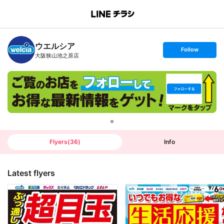
B
r
a
n
ウエルシア
c
s
Follow
h
e
大阪狭山池之原店
T
t
o
f
p
o
l
l
o
w
Flyers
(
36
)
Info
Latest flyers