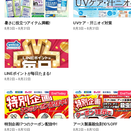
暑さに役立つアイテム満載!
UVケア・汗ニオイ対策
8月3日
～
8月31日
8月3日
～
8月31日
LINEポイントが毎日たまる!
8月2日
～
8月22日
End Today
End To
特別企画!7つのクーポン配信中!
アース製薬殺虫剤10%OFF
8月2日
～
8月10日
8月2日
～
8月10日