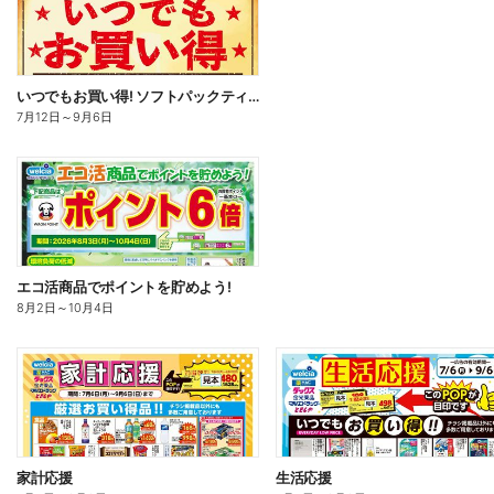
いつでもお買い得! ソフトパックティッシュ
7月12日
～
9月6日
エコ活商品でポイントを貯めよう!
8月2日
～
10月4日
家計応援
生活応援