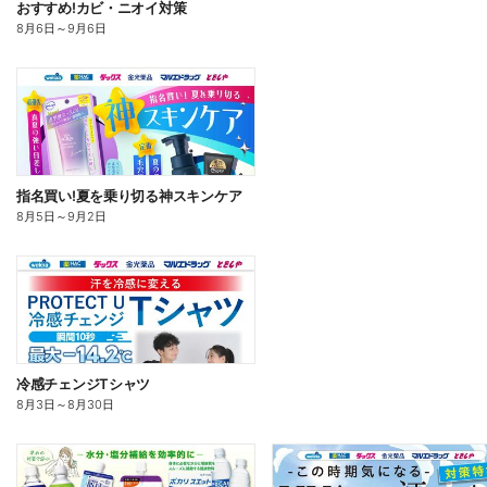
おすすめ!カビ・ニオイ対策
8月6日
～
9月6日
指名買い!夏を乗り切る神スキンケア
8月5日
～
9月2日
冷感チェンジTシャツ
8月3日
～
8月30日