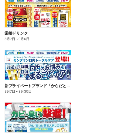
栄養ドリンク
8月7日
～
9月6日
新プライベートブランド「からだとくらしに+1(プラスワン)」よりモンダミン口内トータルケア登場!
8月7日
～
9月30日