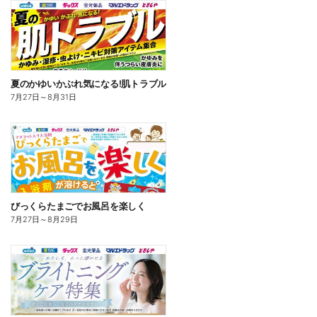
夏のかゆいかぶれ気になる!肌トラブル
7月27日
～
8月31日
びっくらたまごでお風呂を楽しく
7月27日
～
8月29日