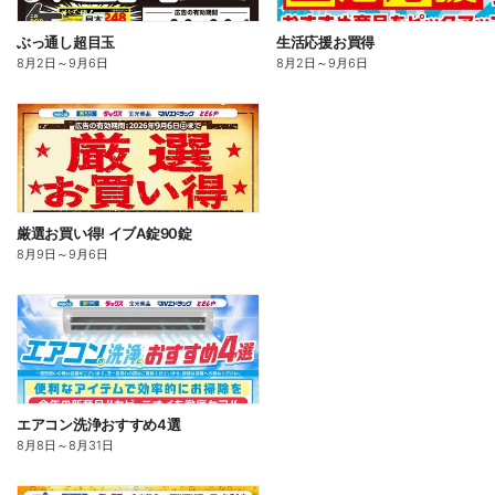
ぶっ通し超目玉
生活応援お買得
8月2日
～
9月6日
8月2日
～
9月6日
厳選お買い得! イブA錠90錠
8月9日
～
9月6日
エアコン洗浄おすすめ4選
8月8日
～
8月31日