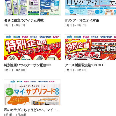
暑さに役立つアイテム満載!
UVケア・汗ニオイ対策
8月3日
～
8月31日
8月3日
～
8月31日
特別企画!7つのクーポン配信中!
アース製薬殺虫剤10%OFF
8月2日
～
8月10日
8月2日
～
8月10日
私のカラダにちょうどいい。マイ・サプリフード
8月1日
～
8月28日