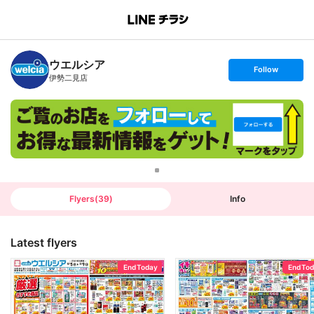
B
r
a
n
ウエルシア
c
s
Follow
h
e
伊勢二見店
T
t
o
f
p
o
l
l
o
w
Flyers
(
39
)
Info
Latest flyers
End Today
End To