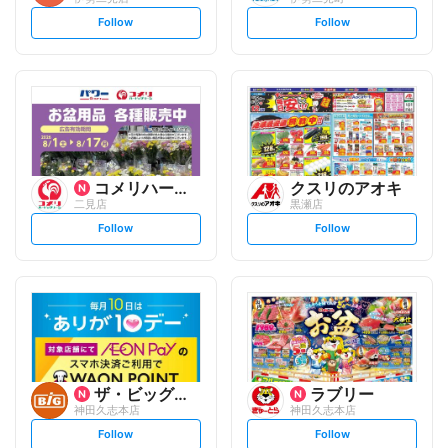
s
s
Follow
Follow
e
e
t
t
f
f
o
o
l
l
l
l
o
o
w
w
コメリハード&グリーン
クスリのアオキ
二見店
黒瀬店
s
s
Follow
Follow
e
e
t
t
f
f
o
o
l
l
l
l
o
o
w
w
ザ・ビッグエクスプレス
ラブリー
神田久志本店
神田久志本店
s
s
Follow
Follow
e
e