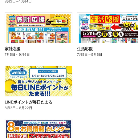
8月2日
～
10月4日
家計応援
生活応援
7月5日
～
9月6日
7月5日
～
9月6日
LINEポイントが毎日たまる!
8月2日
～
8月22日