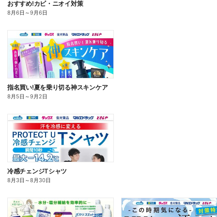
おすすめ!カビ・ニオイ対策
8月6日
～
9月6日
指名買い!夏を乗り切る神スキンケア
8月5日
～
9月2日
冷感チェンジTシャツ
8月3日
～
8月30日