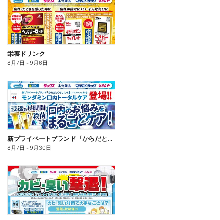
栄養ドリンク
8月7日
～
9月6日
新プライベートブランド「からだとくらしに+1(プラスワン)」よりモンダミン口内トータルケア登場!
8月7日
～
9月30日