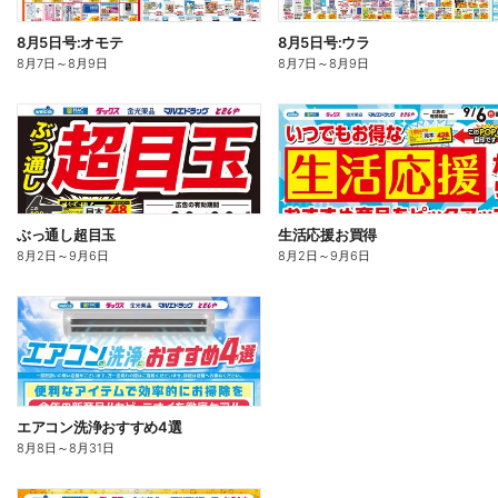
8月5日号:オモテ
8月5日号:ウラ
8月7日
～
8月9日
8月7日
～
8月9日
ぶっ通し超目玉
生活応援お買得
8月2日
～
9月6日
8月2日
～
9月6日
エアコン洗浄おすすめ4選
8月8日
～
8月31日