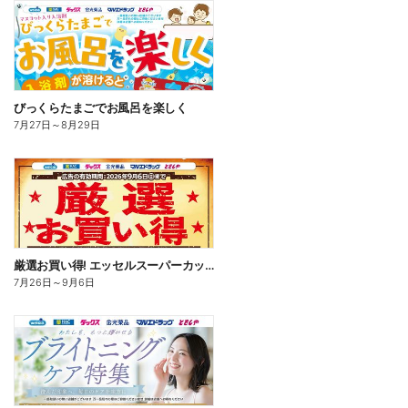
びっくらたまごでお風呂を楽しく
7月27日
～
8月29日
厳選お買い得! エッセルスーパーカップ
7月26日
～
9月6日